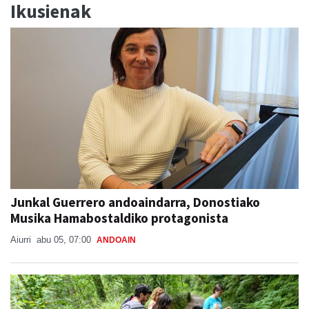
Ikusienak
Junkal Guerrero andoaindarra, Donostiako
Musika Hamabostaldiko protagonista
Aiurri
abu 05, 07:00
ANDOAIN