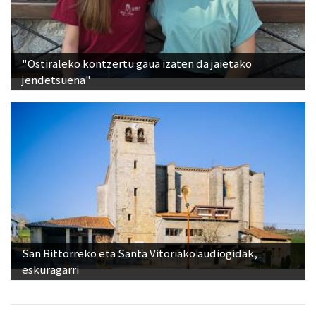
"Ostiraleko kontzertu gaua izaten da jaietako
jendetsuena"
San Bittorreko eta Santa Vitoriako audiogidak,
eskuragarri