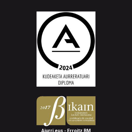
Aiurri.eus - Erroitz BM