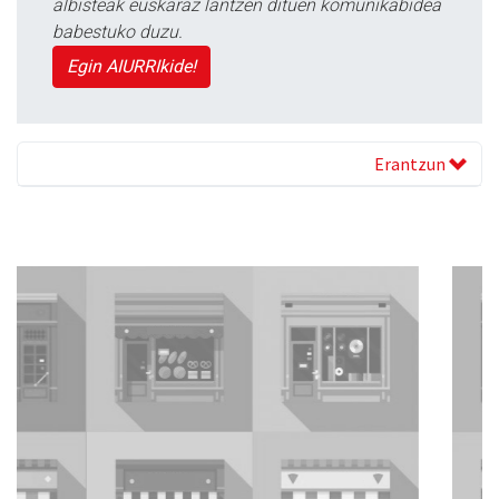
albisteak euskaraz lantzen dituen komunikabidea
babestuko duzu.
Egin AIURRIkide!
Erantzun