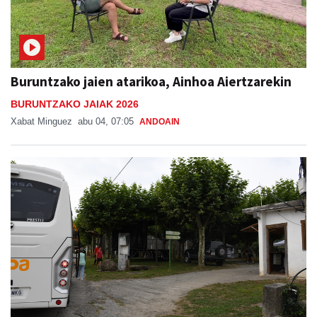
Buruntzako jaien atarikoa, Ainhoa Aiertzarekin
BURUNTZAKO JAIAK 2026
Xabat Minguez
abu 04, 07:05
ANDOAIN