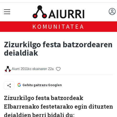
KOMUNITATEA
Zizurkilgo festa batzordearen
deialdiak
Aiurri
2011ko ekainaren 22a
Gehitu gaitzazu Googlen
Zizurkilgo festa batzordeak
Elbarrenako festetarako egin dituzten
deialdien berri bidali du: