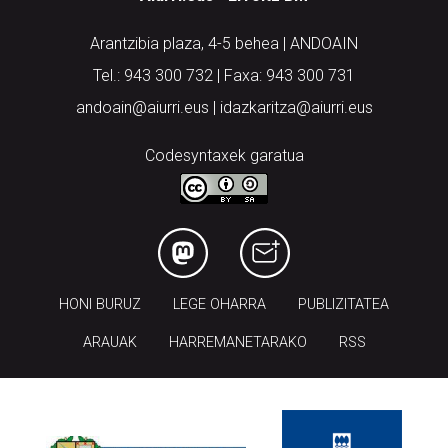
Arantzibia plaza, 4-5 behea | ANDOAIN
Tel.: 943 300 732 | Faxa: 943 300 731
andoain@aiurri.eus | idazkaritza@aiurri.eus
Codesyntaxek garatua
HONI BURUZ
LEGE OHARRA
PUBLIZITATEA
ARAUAK
HARREMANETARAKO
RSS