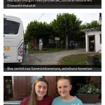
Etxearen eskutik
Bus zerbitzua Sanestebanetara, asteburu honetan