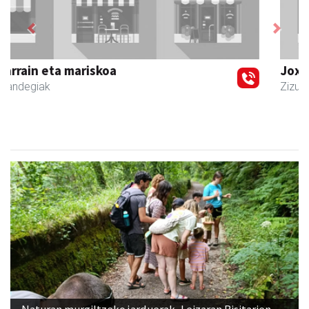
Previous
Next
Joxean harategia
Zizurkil
- Harategiak
Naturan murgiltzeko jarduerak, Leizaran Bisitarien