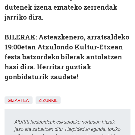
dutenek izena emateko
zerrendak
jarriko dira.
BILERAK:
Asteazkenero, arratsaldeko
19:00etan
Atxulondo Kultur-Etxean
festa batzordeko bilerak antolatzen
hasi dira. Herritar guztiak
gonbidaturik zaudete!
GIZARTEA
ZIZURKIL
AIURRI hedabideak eskualdeko nortasun hitzak
jaso eta zabaltzen ditu. Harpidedun eginda, tokiko