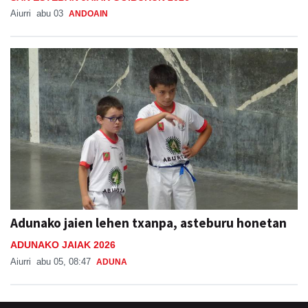
Aiurri
abu 03
ANDOAIN
Adunako jaien lehen txanpa, asteburu honetan
ADUNAKO JAIAK 2026
Aiurri
abu 05, 08:47
ADUNA