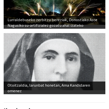
Lurraldebuseko zerbitzu bereziak, Donostiako Aste
Nagusiko su-artifizialez gozatu ahal izateko
Otoitzaldia, larunbat honetan, Ama Kandidaren
omenez