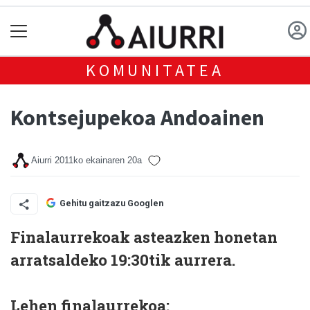
KOMUNITATEA
Kontsejupekoa Andoainen
Aiurri
2011ko ekainaren 20a
Gehitu gaitzazu Googlen
Finalaurrekoak asteazken honetan
arratsaldeko 19:30tik aurrera.
Lehen finalaurrekoa: