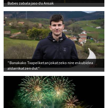
Babes zabala jaso du Ansak
"Banakako Txapelketan jokatzeko nire eskubidea
aldarrikatzen dut"