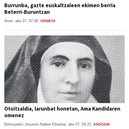
Burrunba, gazte euskaltzaleen ekimen berria
Beterri-Buruntzan
Aiurri
abu 07, 07:00
URNIETA
Otoitzaldia, larunbat honetan, Ama Kandidaren
omenez
Berrozpeko Jesusen Alaben Elkartea
abu 07, 09:25
ANDOAIN