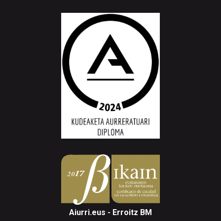
Aiurri.eus - Erroitz BM