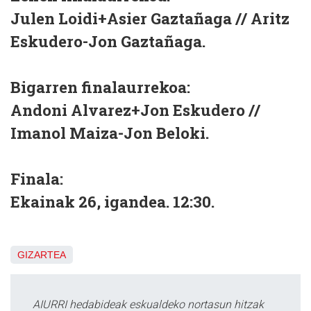
Julen Loidi+Asier Gaztañaga // Aritz
Eskudero-Jon Gaztañaga.
Bigarren finalaurrekoa:
Andoni Alvarez+Jon Eskudero //
Imanol Maiza-Jon Beloki.
Finala:
Ekainak 26, igandea. 12:30.
GIZARTEA
AIURRI hedabideak eskualdeko nortasun hitzak