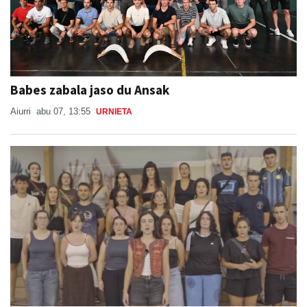
Babes zabala jaso du Ansak
Aiurri
abu 07, 13:55
URNIETA