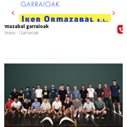
Previous
Next
Arruti gozotegia
Andoain
- Gozotegiak