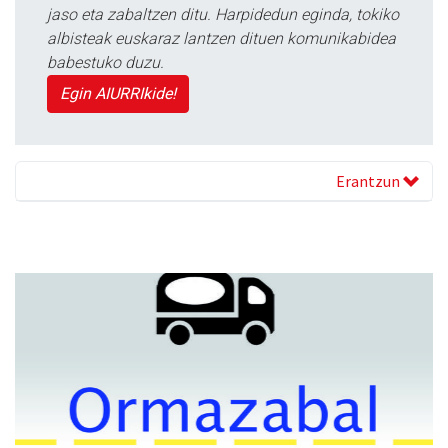
jaso eta zabaltzen ditu. Harpidedun eginda, tokiko
albisteak euskaraz lantzen dituen komunikabidea
babestuko duzu.
Egin AIURRIkide!
Erantzun