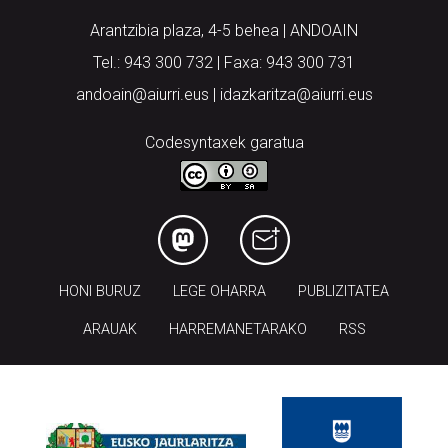
Arantzibia plaza, 4-5 behea | ANDOAIN
Tel.: 943 300 732 | Faxa: 943 300 731
andoain@aiurri.eus | idazkaritza@aiurri.eus
Codesyntaxek garatua
HONI BURUZ
LEGE OHARRA
PUBLIZITATEA
ARAUAK
HARREMANETARAKO
RSS