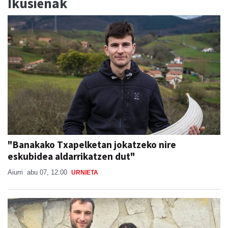
Ikusienak
"Banakako Txapelketan jokatzeko nire
eskubidea aldarrikatzen dut"
Aiurri
abu 07, 12:00
URNIETA