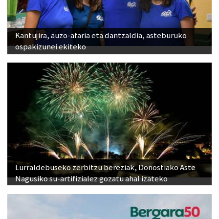
Kantujira, auzo-afaria eta dantzaldia, asteburuko
ospakizunei ekiteko
Lurraldebuseko zerbitzu bereziak, Donostiako Aste
Nagusiko su-artifizialez gozatu ahal izateko