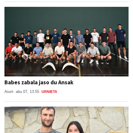
Babes zabala jaso du Ansak
Aiurri
abu 07, 13:55
URNIETA