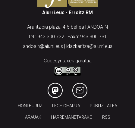
Aiurri.eus - Erroitz BM
Arantzibia plaza, 4-5 behea | ANDOAIN
Tel.: 943 300 732 | Faxa: 943 300 731
andoain@aiurri.eus | idazkaritza@aiurri.eus
Codesyntaxek garatua
HONI BURUZ
LEGE OHARRA
PUBLIZITATEA
ARAUAK
HARREMANETARAKO
RSS