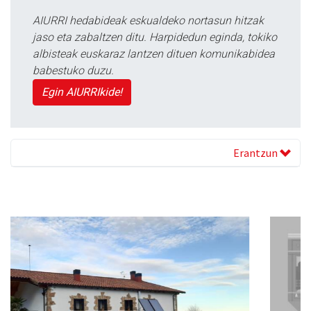
AIURRI hedabideak eskualdeko nortasun hitzak
jaso eta zabaltzen ditu. Harpidedun eginda, tokiko
albisteak euskaraz lantzen dituen komunikabidea
babestuko duzu.
Egin AIURRIkide!
Erantzun