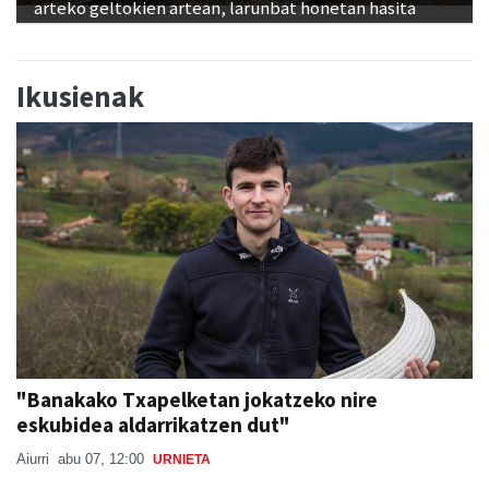
arteko geltokien artean, larunbat honetan hasita
Ikusienak
"Banakako Txapelketan jokatzeko nire
eskubidea aldarrikatzen dut"
Aiurri
abu 07, 12:00
URNIETA