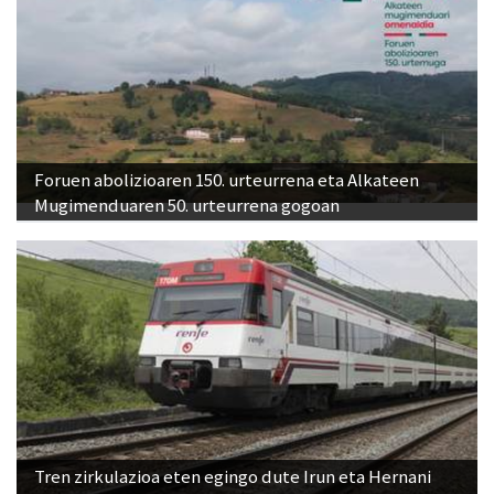
Foruen abolizioaren 150. urteurrena eta Alkateen
Mugimenduaren 50. urteurrena gogoan
Tren zirkulazioa eten egingo dute Irun eta Hernani