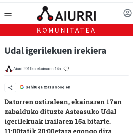
KOMUNITATEA
Udal igerilekuen irekiera
Aiurri
2011ko ekainaren 14a
Gehitu gaitzazu Googlen
Datorren ostiralean, ekainaren 17an
zabalduko dituzte Asteasuko Udal
igerilekuak irailaren 15a bitarte.
11:00tatik 20:00etara egongo dira