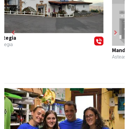
Previous
Next
Mandala terapiak
Asteasu
- Kinesiologia