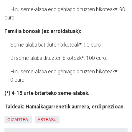
Hiru seme-alaba edo gehiago dituzten bikoteak
*
: 90
euro.
Familia bonoak (ez erroldatuak):
Seme-alaba bat duten bikoteak
*
: 90 euro.
Bi seme-alaba dituzten bikoteak
*
: 100 euro.
Hiru seme-alaba edo gehiago dituzten bikoteak
*
:
110 euro.
(*) 4-15 urte bitarteko seme-alabak.
Taldeak: Hamaikagarrenetik aurrera, erdi prezioan.
GIZARTEA
ASTEASU