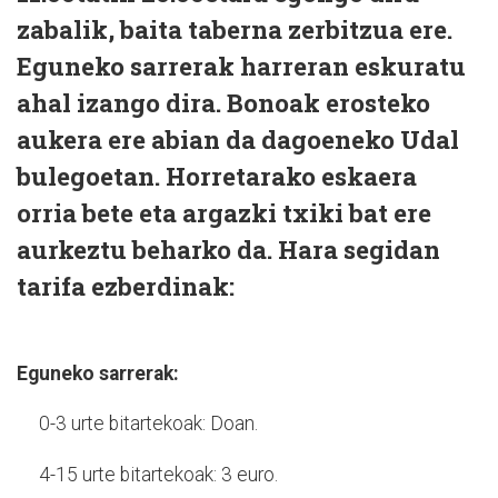
zabalik, baita taberna zerbitzua ere.
Eguneko sarrerak harreran eskuratu
ahal izango dira. Bonoak erosteko
aukera ere abian da dagoeneko Udal
bulegoetan. Horretarako eskaera
orria bete eta argazki txiki bat ere
aurkeztu beharko da. Hara segidan
tarifa ezberdinak:
Eguneko sarrerak:
0-3 urte bitartekoak: Doan.
4-15 urte bitartekoak: 3 euro.