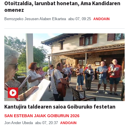
Otoitzaldia, larunbat honetan, Ama Kandidaren
omenez
Berrozpeko Jesusen Alaben Elkartea
abu 07, 09:25
ANDOAIN
Kantujira taldearen saioa Goiburuko festetan
SAN ESTEBAN JAIAK GOIBURUN 2026
Jon Ander Ubeda
abu 07, 20:37
ANDOAIN