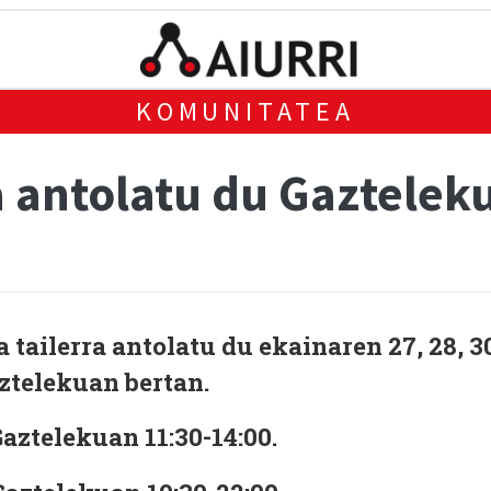
KOMUNITATEA
ra antolatu du Gaztelek
 tailerra antolatu du ekainaren 27, 28, 3
aztelekuan bertan.
Gaztelekuan 11:30-14:00.