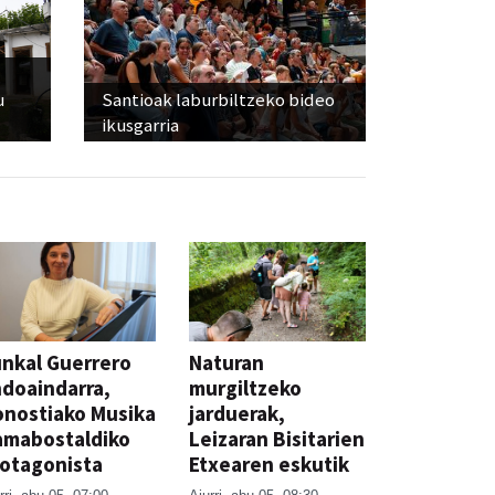
u
Santioak laburbiltzeko bideo
ikusgarria
nkal Guerrero
Naturan
doaindarra,
murgiltzeko
nostiako Musika
jarduerak,
amabostaldiko
Leizaran Bisitarien
otagonista
Etxearen eskutik