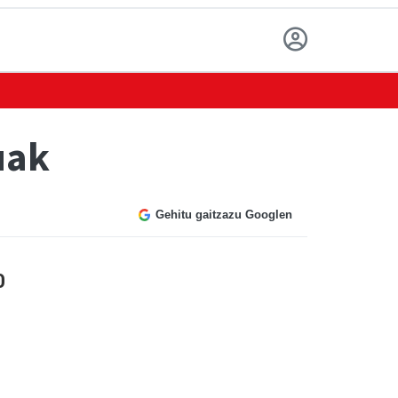
uak
Gehitu gaitzazu Googlen
0