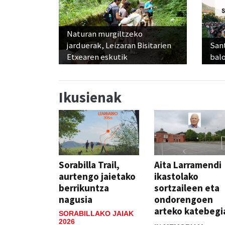
Naturan murgiltzeko
jarduerak, Leizaran Bisitarien
Sant
Etxearen eskutik
balo
Ikusienak
Sorabilla Trail,
Aita Larramendi
aurtengo jaietako
ikastolako
berrikuntza
sortzaileen eta
nagusia
ondorengoen
arteko katebegi
SORABILLAKO JAIAK
2026