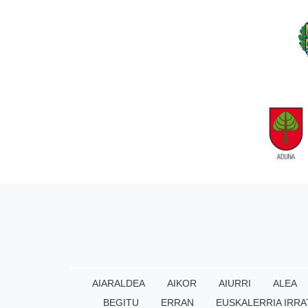
AIARALDEA
AIKOR
AIURRI
ALEA
BEGITU
ERRAN
EUSKALERRIA IRRA