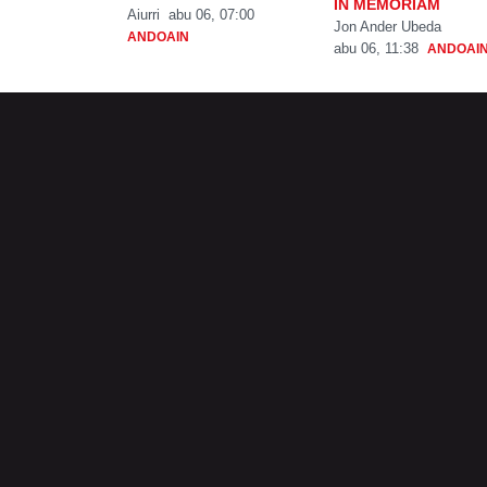
IN MEMORIAM
Aiurri
abu 06, 07:00
Jon Ander Ubeda
ANDOAIN
abu 06, 11:38
ANDOAI