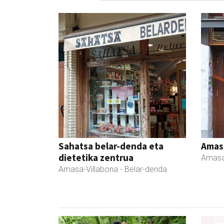
Sahatsa belar-denda eta
Amas
dietetika zentrua
Amasa
Amasa-Villabona
- Belar-denda