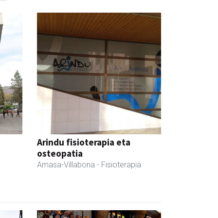
Arindu fisioterapia eta
osteopatia
Amasa-Villabona
- Fisioterapia