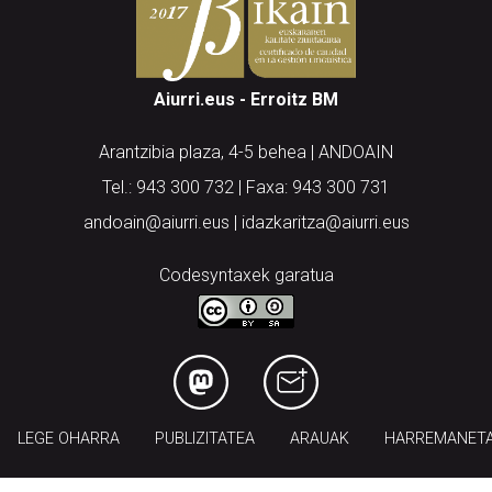
Aiurri.eus - Erroitz BM
Arantzibia plaza, 4-5 behea | ANDOAIN
Tel.: 943 300 732 | Faxa: 943 300 731
andoain@aiurri.eus | idazkaritza@aiurri.eus
Codesyntaxek garatua
LEGE OHARRA
PUBLIZITATEA
ARAUAK
HARREMANET