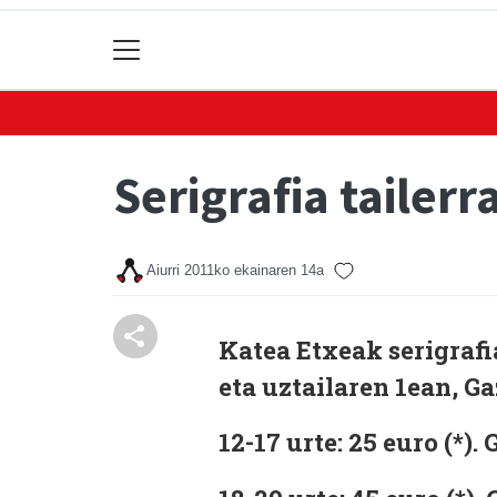
Serigrafia tailer
Aiurri
2011ko ekainaren 14a
Katea Etxeak serigrafia
eta uztailaren 1ean, G
12-17 urte:
25 euro (*). 