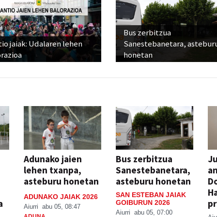
Bus zerbitzua
io jaiak: Udalaren lehen
Sanestebanetara, astebur
razioa
honetan
Adunako jaien
Bus zerbitzua
Ju
lehen txanpa,
Sanestebanetara,
an
asteburu honetan
asteburu honetan
Do
H
SAN ESTEBAN JAIAK
ADUNAKO JAIAK 2026
a
pr
GOIBURUN 2026
Aiurri
abu 05, 08:47
Aiurri
abu 05, 07:00
ADUNA