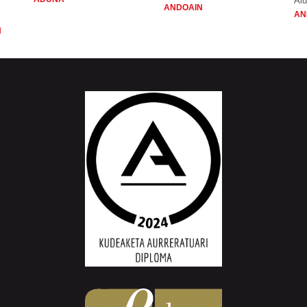
Aiu
ANDOAIN
AN
N