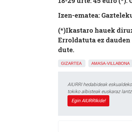
18-29 urte:
45 euro (*).
Izen-ematea: Gazteleku
(*)Ikastaro hauek diru
Erroldatuta ez dauden
dute.
GIZARTEA
AMASA-VILLABONA
AIURRI hedabideak eskualdeko n
tokiko albisteak euskaraz lan
Egin AIURRIkide!