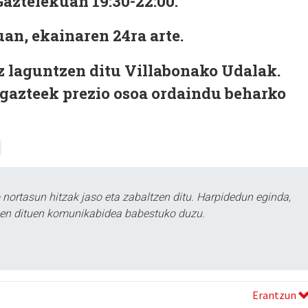
 Gaztelekuan 19:30-22:00.
an, ekainaren 24ra arte.
z laguntzen ditu Villabonako Udalak.
 gazteek prezio osoa ordaindu beharko
ortasun hitzak jaso eta zabaltzen ditu. Harpidedun eginda,
tzen dituen komunikabidea babestuko duzu.
Erantzun