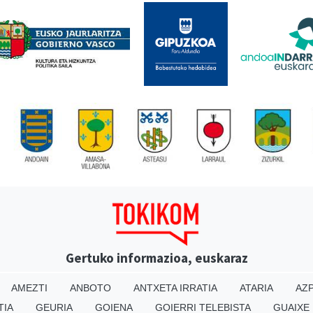
Gertuko informazioa, euskaraz
AMEZTI
ANBOTO
ANTXETA IRRATIA
ATARIA
AZP
TIA
GEURIA
GOIENA
GOIERRI TELEBISTA
GUAIXE