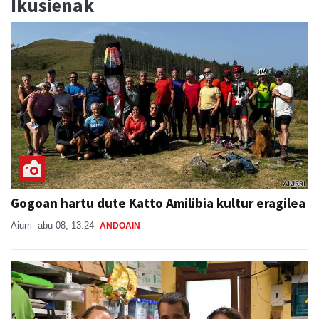
Ikusienak
Gogoan hartu dute Katto Amilibia kultur eragilea
Aiurri
abu 08, 13:24
ANDOAIN