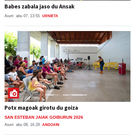
Babes zabala jaso du Ansak
Aiurri
abu 07, 13:55
URNIETA
Potx magoak girotu du goiza
SAN ESTEBAN JAIAK GOIBURUN 2026
Aiurri
abu 08, 16:28
ANDOAIN