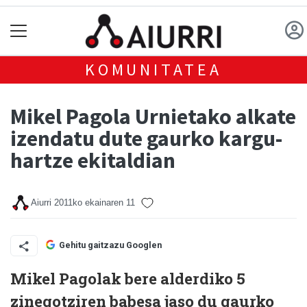
KOMUNITATEA
Mikel Pagola Urnietako alkate
izendatu dute gaurko kargu-
hartze ekitaldian
Aiurri
2011ko ekainaren 11
Gehitu gaitzazu Googlen
Mikel Pagolak bere alderdiko 5
zinegotziren babesa jaso du gaurko