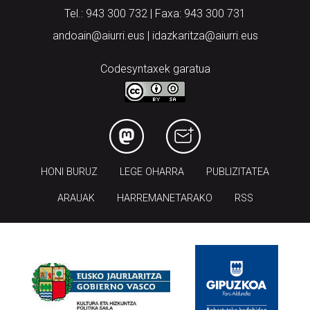
Tel.: 943 300 732 | Faxa: 943 300 731
andoain@aiurri.eus | idazkaritza@aiurri.eus
Codesyntaxek garatua
HONI BURUZ
LEGE OHARRA
PUBLIZITATEA
ARAUAK
HARREMANETARAKO
RSS