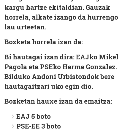
kargu hartze ekitaldian. Gauzak
horrela, alkate izango da hurrengo
lau urteetan.
Bozketa horrela izan da:
Bi hautagai izan dira: EAJko
Mikel
Pagola
eta PSEko
Herme Gonzalez
.
Bilduko
Andoni Urbistondo
k bere
hautagaitzari uko egin dio.
Bozketan hauxe izan da emaitza:
EAJ 5 boto
PSE-EE 3 boto