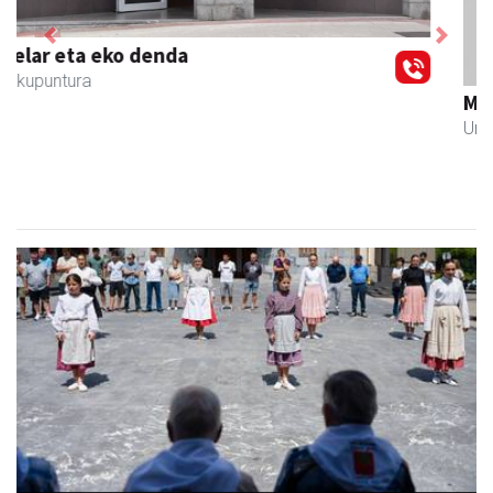
Previous
Next
Muazpi harategia
Urnieta
- Harategiak