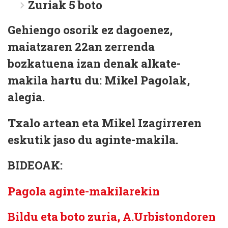
Zuriak 5 boto
Gehiengo osorik ez dagoenez,
maiatzaren 22an zerrenda
bozkatuena izan denak alkate-
makila hartu du: Mikel Pagolak,
alegia.
Txalo artean eta
Mikel Izagirre
ren
eskutik jaso du aginte-makila.
BIDEOAK:
Pagola aginte-makilarekin
Bildu eta boto zuria, A.Urbistondoren