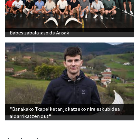
Babes zabala jaso du Ansak
"Banakako Txapelketan jokatzeko nire eskubidea
aldarrikatzen dut"