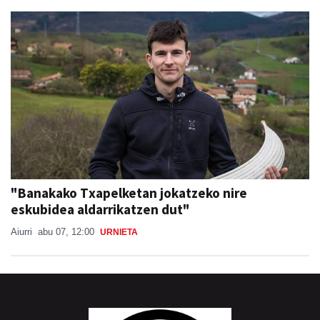
"Banakako Txapelketan jokatzeko nire
eskubidea aldarrikatzen dut"
Aiurri
abu 07, 12:00
URNIETA