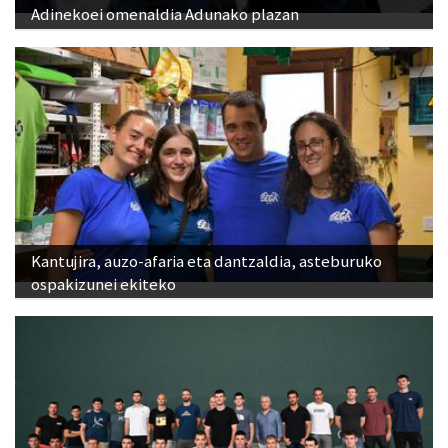
Adinekoei omenaldia Adunako plazan
Kantujira, auzo-afaria eta dantzaldia, asteburuko
ospakizunei ekiteko