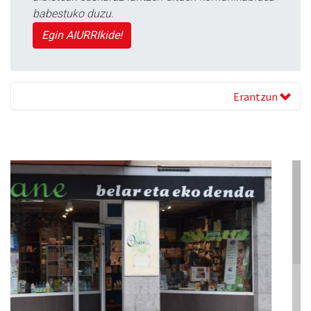
babestuko duzu.
Egin AIURRIkide!
Erantzun