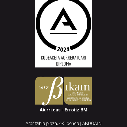
Aiurri.eus - Erroitz BM
Arantzibia plaza, 4-5 behea | ANDOAIN