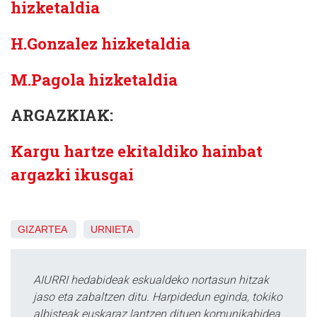
hizketaldia
H.Gonzalez hizketaldia
M.Pagola hizketaldia
ARGAZKIAK:
Kargu hartze ekitaldiko hainbat
argazki ikusgai
GIZARTEA
URNIETA
AIURRI hedabideak eskualdeko nortasun hitzak
jaso eta zabaltzen ditu. Harpidedun eginda, tokiko
albisteak euskaraz lantzen dituen komunikabidea