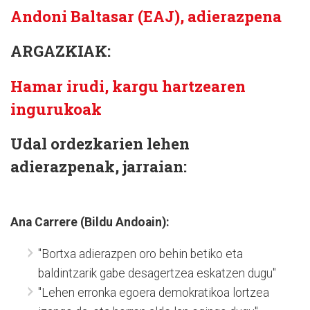
Andoni Baltasar (EAJ), adierazpena
ARGAZKIAK:
Hamar irudi, kargu hartzearen
ingurukoak
Udal ordezkarien lehen
adierazpenak, jarraian:
Ana Carrere (Bildu Andoain):
"Bortxa adierazpen oro behin betiko eta
baldintzarik gabe desagertzea eskatzen dugu"
"Lehen erronka egoera demokratikoa lortzea