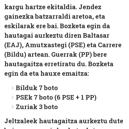
kargu hartze ekitaldia. Jendez
gainezka batzarraldi aretoa, eta
eskilarak ere bai. Bozketa egin da
hautagai aurkeztu diren Baltasar
(EAJ), Amutxastegi (PSE) eta Carrere
(Bildu) artean. Guerrak (PP) bere
hautagaitza erretiratu du. Bozketa
egin da eta hauxe emaitza:
Bilduk 7 boto
PSEk 7 boto (6 PSE + 1 PP)
Zuriak 3 boto
Jeltzaleek hautagaitza aurkeztu dute