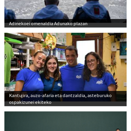
Adinekoei omenaldia Adunako plazan
Kantujira, auzo-afaria eta dantzaldia, asteburuko
ospakizunei ekiteko