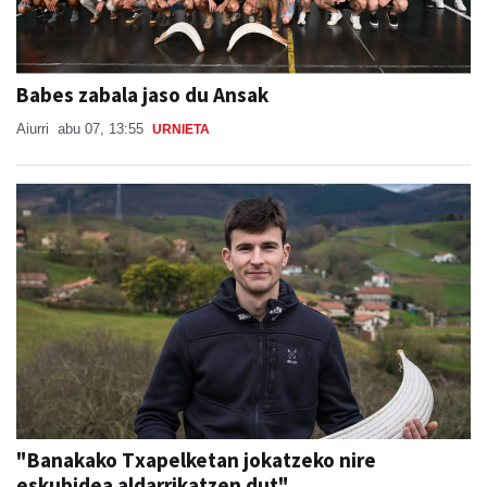
Babes zabala jaso du Ansak
Aiurri
abu 07, 13:55
URNIETA
"Banakako Txapelketan jokatzeko nire
eskubidea aldarrikatzen dut"