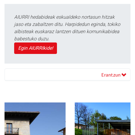
AIURRI hedabideak eskualdeko nortasun hitzak
jaso eta zabaltzen ditu. Harpidedun eginda, tokiko
albisteak euskaraz lantzen dituen komunikabidea
babestuko duzu.
Egin AIURRIkide!
Erantzun