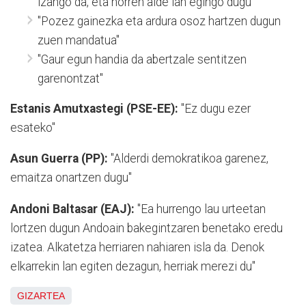
izango da, eta horren alde lan egingo dugu"
"Pozez gainezka eta ardura osoz hartzen dugun
zuen mandatua"
"Gaur egun handia da abertzale sentitzen
garenontzat"
Estanis Amutxastegi (PSE-EE):
"Ez dugu ezer
esateko"
Asun Guerra (PP):
"Alderdi demokratikoa garenez,
emaitza onartzen dugu"
Andoni Baltasar (EAJ):
"Ea hurrengo lau urteetan
lortzen dugun Andoain bakegintzaren benetako eredu
izatea. Alkatetza herriaren nahiaren isla da. Denok
elkarrekin lan egiten dezagun, herriak merezi du"
GIZARTEA