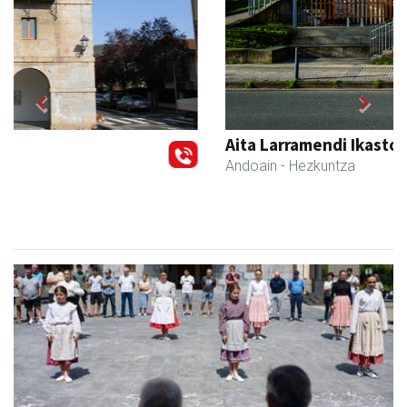
Previous
Next
Aita Larramendi Ikastola
Andoain
- Hezkuntza