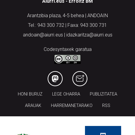
Aiurri.eus - Erroitz BM
Arantzibia plaza, 4-5 behea | ANDOAIN
Tel.: 943 300 732 | Faxa: 943 300 731
andoain@aiurri.eus | idazkaritza@aiurri.eus
Codesyntaxek garatua
HONI BURUZ
LEGE OHARRA
PUBLIZITATEA
ARAUAK
HARREMANETARAKO
RSS