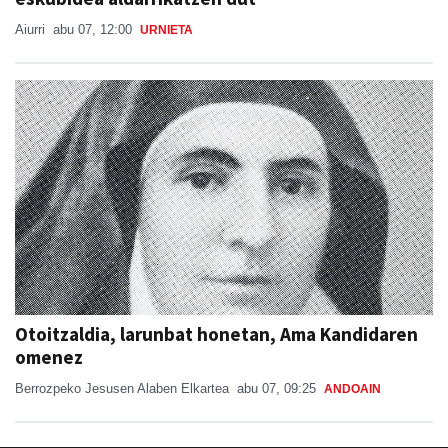
Aiurri
abu 07, 12:00
URNIETA
Otoitzaldia, larunbat honetan, Ama Kandidaren
omenez
Berrozpeko Jesusen Alaben Elkartea
abu 07, 09:25
ANDOAIN