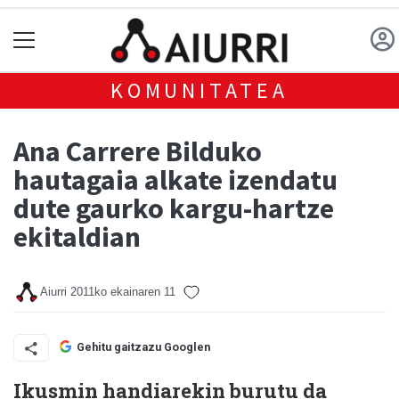
KOMUNITATEA
Ana Carrere Bilduko
hautagaia alkate izendatu
dute gaurko kargu-hartze
ekitaldian
Aiurri
2011ko ekainaren 11
Gehitu gaitzazu Googlen
Ikusmin handiarekin burutu da