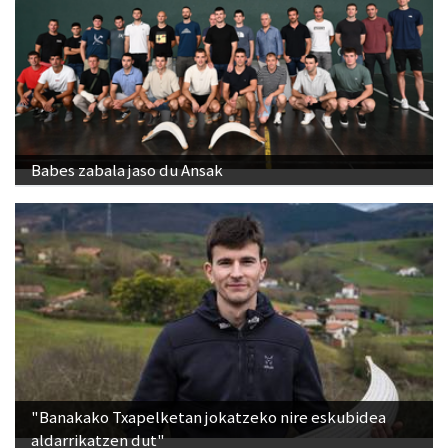
Babes zabala jaso du Ansak
"Banakako Txapelketan jokatzeko nire eskubidea
aldarrikatzen dut"