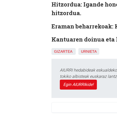
Hitzordua:
Igande hone
hitzordua.
Eraman beharrekoak:
Kantuaren doinua eta 
GIZARTEA
URNIETA
AIURRI hedabideak eskualdeko n
tokiko albisteak euskaraz lan
Egin AIURRIkide!