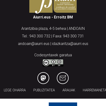
Aiurri.eus - Erroitz BM
Arantzibia plaza, 4-5 behea | ANDOAIN
Tel.: 943 300 732 | Faxa: 943 300 731
andoain@aiurri.eus | idazkaritza@aiurri.eus
Codesyntaxek garatua
LEGE OHARRA
PUBLIZITATEA
ARAUAK
HARREMANET