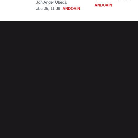
Jon Ander Ubeda
ANDOAIN
abu 06, 11:38
ANDOAIN