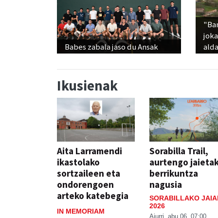
"Ba
jok
Babes zabala jaso du Ansak
alda
Ikusienak
Aita Larramendi
Sorabilla Trail,
ikastolako
aurtengo jaieta
sortzaileen eta
berrikuntza
ondorengoen
nagusia
arteko katebegia
SORABILLAKO JAIA
2026
IN MEMORIAM
Aiurri
abu 06, 07:00