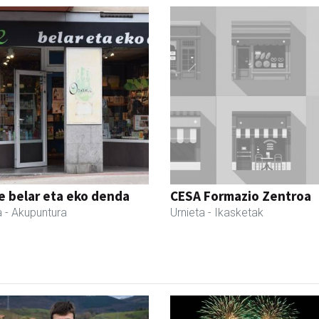
 belar eta eko denda
CESA Formazio Zentroa
a
- Akupuntura
Urnieta
- Ikasketak