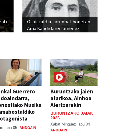
ozatu
Otoitzaldia, larunbat honetan,
Ama Kandidaren omenez
nkal Guerrero
Buruntzako jaien
doaindarra,
atarikoa, Ainhoa
nostiako Musika
Aiertzarekin
amabostaldiko
BURUNTZAKO JAIAK
otagonista
2026
Xabat Minguez
abu 04
rri
abu 05
ANDOAIN
ANDOAIN