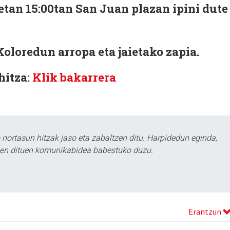
tan 15:00tan San Juan plazan ipini dute
Koloredun arropa eta jaietako zapia.
hitza:
Klik bakarrera
ortasun hitzak jaso eta zabaltzen ditu. Harpidedun eginda,
tzen dituen komunikabidea babestuko duzu.
Erantzun