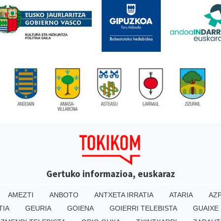
Gertuko informazioa, euskaraz
AMEZTI
ANBOTO
ANTXETA IRRATIA
ATARIA
AZP
TIA
GEURIA
GOIENA
GOIERRI TELEBISTA
GUAIXE