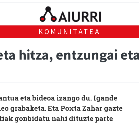
KOMUNITATEA
ta hitza, entzungai eta
ntua eta bideoa izango du. Igande
eo grabaketa. Eta Poxta Zahar gazte
tiak gonbidatu nahi dituzte parte