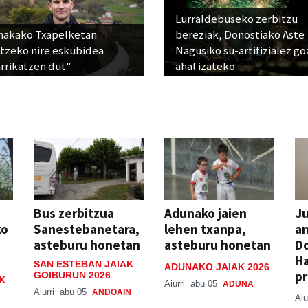
Lurraldebuseko zerbitzu
nakako Txapelketan
bereziak, Donostiako Aste
atzeko nire eskubidea
Nagusiko su-artifizialez g
rrikatzen dut"
ahal izateko
Bus zerbitzua
Adunako jaien
Ju
ko
Sanestebanetara,
lehen txanpa,
an
asteburu honetan
asteburu honetan
Do
H
SAN ESTEBAN JAIAK
ADUNAKO JAIAK 2026
pr
GOIBURUN 2026
K
Aiurri
abu 05
ADUNA
Aiurri
abu 05
ANDOAIN
Aiu