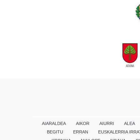
AIARALDEA
AIKOR
AIURRI
ALEA
BEGITU
ERRAN
EUSKALERRIA IRRA