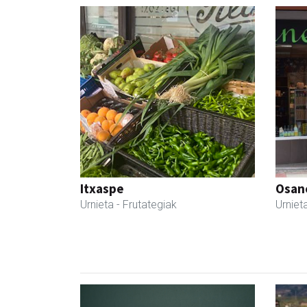
Itxaspe
Osane
Urnieta
- Frutategiak
Urniet