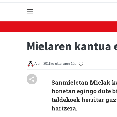
Mielaren kantua e
Aiurri
2011ko ekainaren 10a
Sanmieletan Mielak ka
honetan egingo dute bi
taldekoek herritar guz
hartzera.