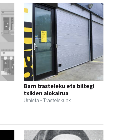
Barn trasteleku eta biltegi
txikien alokairua
Urnieta
- Trastelekuak