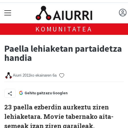
KOMUNITATEA
Paella lehiaketan partaidetza
handia
Aiurri
2011ko ekainaren 6a
Gehitu gaitzazu Googlen
23 paella ezberdin aurkeztu ziren
lehiaketara. Movie tabernako aita-
semeak izan ziren garaileak.