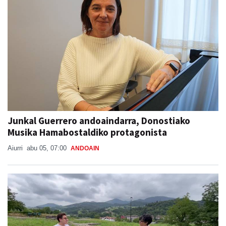
Junkal Guerrero andoaindarra, Donostiako
Musika Hamabostaldiko protagonista
Aiurri
abu 05, 07:00
ANDOAIN