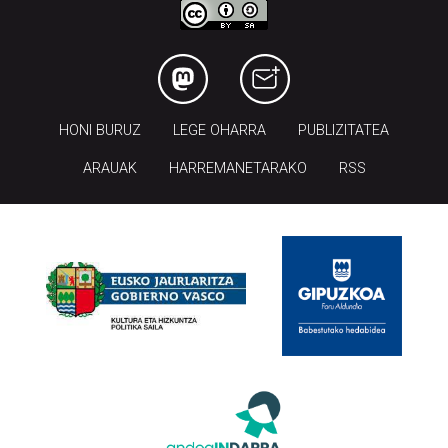
HONI BURUZ
LEGE OHARRA
PUBLIZITATEA
ARAUAK
HARREMANETARAKO
RSS