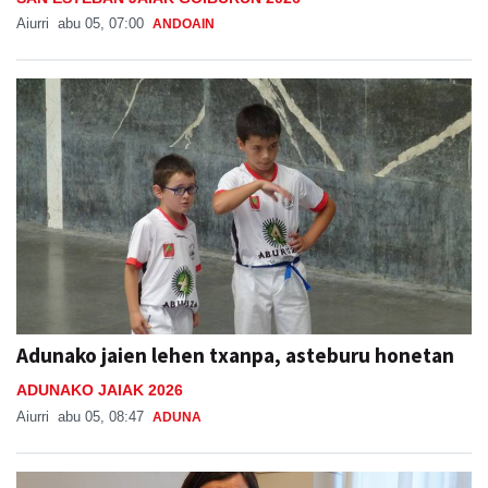
Aiurri
abu 05, 07:00
ANDOAIN
Adunako jaien lehen txanpa, asteburu honetan
ADUNAKO JAIAK 2026
Aiurri
abu 05, 08:47
ADUNA