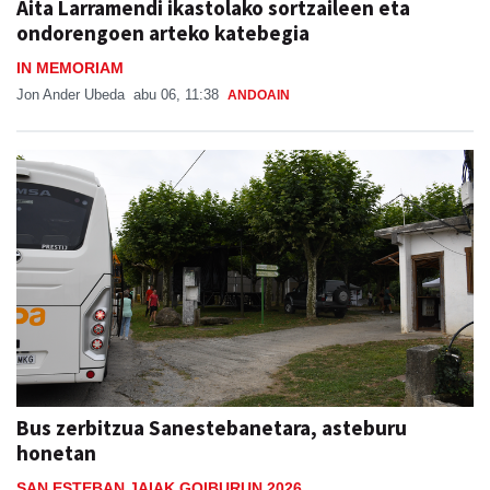
Aita Larramendi ikastolako sortzaileen eta
ondorengoen arteko katebegia
IN MEMORIAM
Jon Ander Ubeda
abu 06, 11:38
ANDOAIN
Bus zerbitzua Sanestebanetara, asteburu
honetan
SAN ESTEBAN JAIAK GOIBURUN 2026