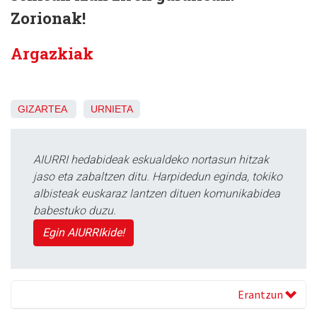
Zorionak!
Argazkiak
GIZARTEA
URNIETA
AIURRI hedabideak eskualdeko nortasun hitzak
jaso eta zabaltzen ditu. Harpidedun eginda, tokiko
albisteak euskaraz lantzen dituen komunikabidea
babestuko duzu.
Egin AIURRIkide!
Erantzun