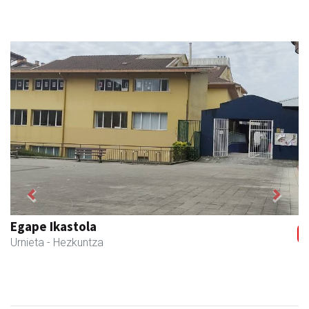
Previous
Next
Ikasmin ikasketa zentroa
Urnieta
- Ikasketa zentroak