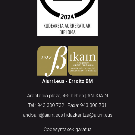
Aiurri.eus - Erroitz BM
Arantzibia plaza, 4-5 behea | ANDOAIN
Tel.: 943 300 732 | Faxa: 943 300 731
andoain@aiurri.eus | idazkaritza@aiurri.eus
Codesyntaxek garatua