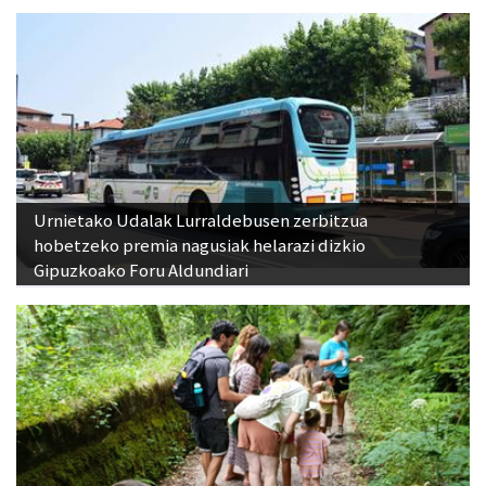
Urnietako Udalak Lurraldebusen zerbitzua
hobetzeko premia nagusiak helarazi dizkio
Gipuzkoako Foru Aldundiari