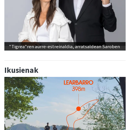
"Tigrea"ren aurre-estreinaldia, arratsaldean Saroben
Ikusienak