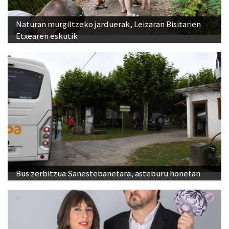
Naturan murgiltzeko jarduerak, Leizaran Bisitarien
Etxearen eskutik
Bus zerbitzua Sanestebanetara, asteburu honetan