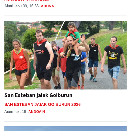
Aiurri
abu 09, 16:33
ADUNA
San Esteban jaiak Goiburun
SAN ESTEBAN JAIAK GOIBURUN 2026
Aiurri
uzt 18
ANDOAIN