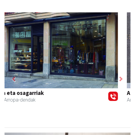
Previous
Next
Amasa kafetegia
Amasa-Villabona
- Gozotegiak