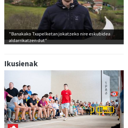
"Banakako Txapelketan jokatzeko nire eskubidea
aldarrikatzen dut"
Ikusienak