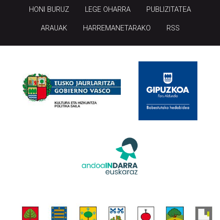
HONI BURUZ
LEGE OHARRA
PUBLIZITATEA
ARAUAK
HARREMANETARAKO
RSS