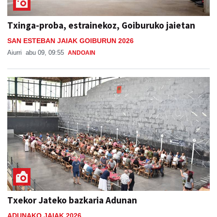
Txinga-proba, estrainekoz, Goiburuko jaietan
SAN ESTEBAN JAIAK GOIBURUN 2026
Aiurri
abu 09, 09:55
ANDOAIN
Txekor Jateko bazkaria Adunan
ADUNAKO JAIAK 2026