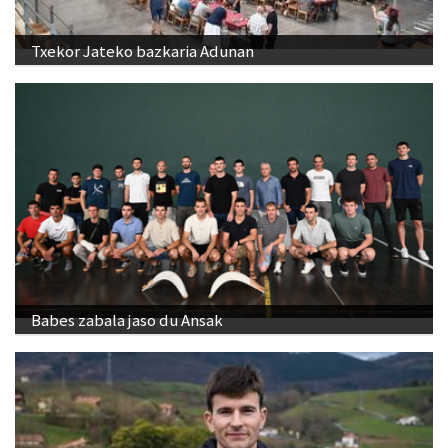
Txekor Jateko bazkaria Adunan
Babes zabala jaso du Ansak