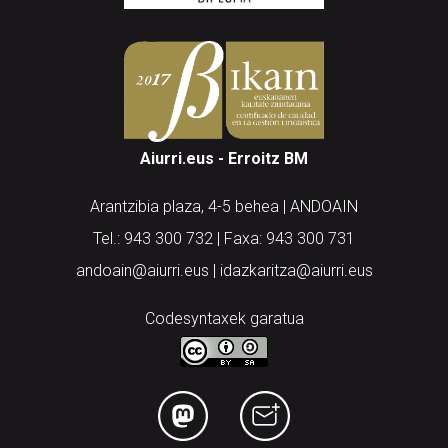
Aiurri.eus - Erroitz BM
Arantzibia plaza, 4-5 behea | ANDOAIN
Tel.: 943 300 732 | Faxa: 943 300 731
andoain@aiurri.eus | idazkaritza@aiurri.eus
Codesyntaxek garatua