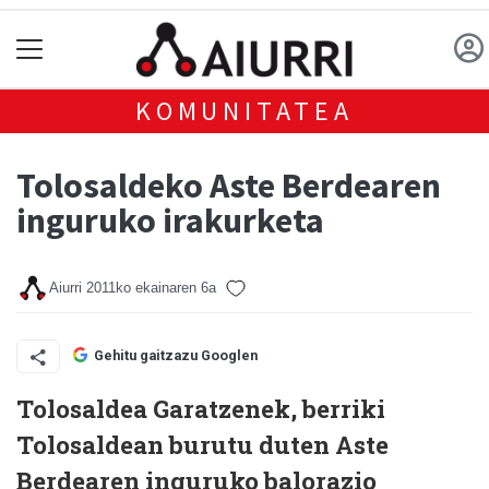
KOMUNITATEA
Tolosaldeko Aste Berdearen
inguruko irakurketa
Aiurri
2011ko ekainaren 6a
Gehitu gaitzazu Googlen
Tolosaldea Garatzenek, berriki
Tolosaldean burutu duten Aste
Berdearen inguruko balorazio