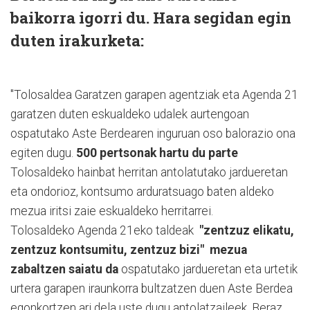
baikorra igorri du. Hara segidan egin
duten irakurketa:
"Tolosaldea Garatzen garapen agentziak eta Agenda 21
garatzen duten eskualdeko udalek aurtengoan
ospatutako Aste Berdearen inguruan oso balorazio ona
egiten dugu.
500 pertsonak hartu du parte
Tolosaldeko hainbat herritan antolatutako jardueretan
eta ondorioz, kontsumo arduratsuago baten aldeko
mezua iritsi zaie eskualdeko herritarrei.
Tolosaldeko Agenda 21eko taldeak
"zentzuz elikatu,
zentzuz kontsumitu, zentzuz bizi" mezua
zabaltzen saiatu da
ospatutako jardueretan eta urtetik
urtera garapen iraunkorra bultzatzen duen Aste Berdea
egonkortzen ari dela uste dugu antolatzaileek. Beraz,