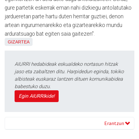
gure partetik eskerrak eman nahi dizkiegu antolatutako
jardueretan parte hartu duten herritar guztiei, denon
artean ingurumenarekiko eta gizartearekiko mundu
arduratsuago bat egiten saia gaitezen".
GIZARTEA
AIURRI hedabideak eskualdeko nortasun hitzak
jaso eta zabaltzen ditu. Harpidedun eginda, tokiko
albisteak euskaraz lantzen dituen komunikabidea
babestuko duzu.
Egin AIURRIkide!
Erantzun