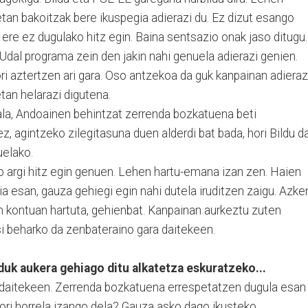
rietan bakoitzak bere ikuspegia adierazi du. Ez dizut esango
i ere ez dugulako hitz egin. Baina sentsazio onak jaso ditugu.
 Udal programa zein den jakin nahi genuela adierazi genien.
ori aztertzen ari gara. Oso antzekoa da guk kanpainan adieraz
an helarazi digutena.
zala, Andoainen behintzat zerrenda bozkatuena beti
z, agintzeko zilegitasuna duen alderdi bat bada, hori Bildu da
uelako.
o argi hitz egin genuen. Lehen hartu-emana izan zen. Haien
 esan, gauza gehiegi egin nahi dutela iruditzen zaigu. Azke
en kontuan hartuta, gehienbat. Kanpainan aurkeztu zuten
si beharko da zenbateraino gara daitekeen.
duk aukera gehiago ditu alkatetza eskuratzeko...
n daitekeen. Zerrenda bozkatuena errespetatzen dugula esan
 hori horrela izango dela? Gauza asko dago ikusteko.