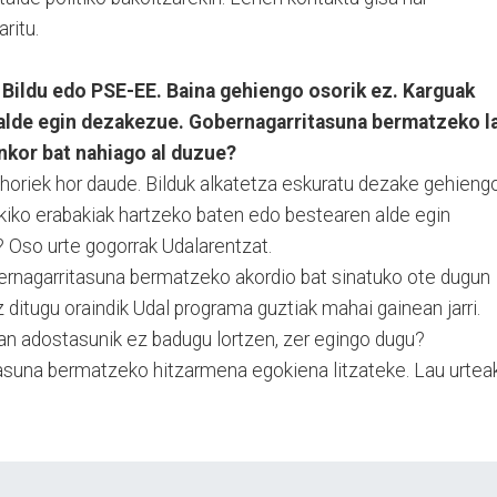
ritu.
 Bildu edo PSE-EE. Baina gehiengo osorik ez. Karguak
alde egin dezakezue. Gobernagarritasuna bermatzeko l
nkor bat nahiago al duzue?
 horiek hor daude. Bilduk alkatetza eskuratu dezake gehieng
okiko erabakiak hartzeko baten edo bestearen alde egin
? Oso urte gogorrak Udalarentzat.
ernagarritasuna bermatzeko akordio bat sinatuko ote dugun
z ditugu oraindik Udal programa guztiak mahai gainean jarri.
n adostasunik ez badugu lortzen, zer egingo dugu?
asuna bermatzeko hitzarmena egokiena litzateke. Lau urtea