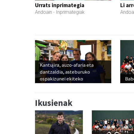
Urrats inprimategia
Li ar
Andoain
- Inprimategiak
Andoa
Kantujira, auzo-afaria eta
dantzaldia, asteburuko
ospakizunei ekiteko
Babe
Ikusienak