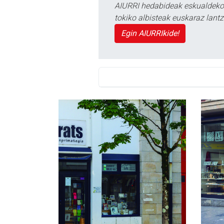
AIURRI hedabideak eskualdeko n
tokiko albisteak euskaraz lan
Egin AIURRIkide!