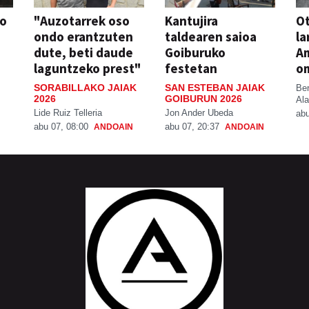
so
"Auzotarrek oso
Kantujira
Ot
ondo erantzuten
taldearen saioa
la
dute, beti daude
Goiburuko
A
laguntzeko prest"
festetan
o
SORABILLAKO JAIAK
SAN ESTEBAN JAIAK
Be
2026
GOIBURUN 2026
Ala
Lide Ruiz Telleria
Jon Ander Ubeda
abu
abu 07, 08:00
abu 07, 20:37
ANDOAIN
ANDOAIN