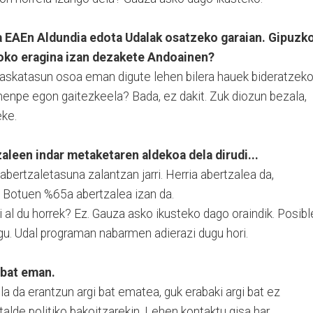
a EAEn Aldundia edota Udalak osatzeko garaian. Gipuzk
oko eragina izan dezakete Andoainen?
 askatasun osoa eman digute lehen bilera hauek bideratzek
menpe egon gaitezkeela? Bada, ez dakit. Zuk diozun bezala,
eke.
leen indar metaketaren aldekoa dela dirudi...
abertzaletasuna zalantzan jarri. Herria abertzalea da,
. Botuen %65a abertzalea izan da.
i al du horrek? Ez. Gauza asko ikusteko dago oraindik. Posibl
ugu. Udal programan nabarmen adierazi dugu hori.
 bat eman.
la da erantzun argi bat ematea, guk erabaki argi bat ez
talde politiko bakoitzarekin. Lehen kontaktu gisa har