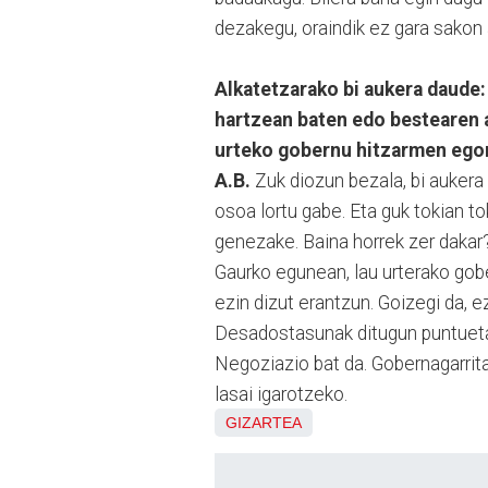
dezakegu, oraindik ez gara sakon a
Alkatetzarako bi aukera daude:
hartzean baten edo bestearen 
urteko gobernu hitzarmen ego
A.B.
Zuk diozun bezala, bi aukera
osoa lortu gabe. Eta guk tokian t
genezake. Baina horrek zer dakar
Gaurko egunean, lau urterako gob
ezin dizut erantzun. Goizegi da, e
Desadostasunak ditugun puntueta
Negoziazio bat da. Gobernagarrit
lasai igarotzeko.
GIZARTEA