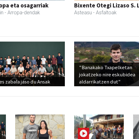
ropa eta osagarriak
Bixente Otegi Lizaso S. L
in
- Arropa-dendak
Asteasu
- Asfaltoak
"Banakako Txapelketan
jokatzeko nire eskubidea
s zabala jaso du Ansak
aldarrikatzen dut"