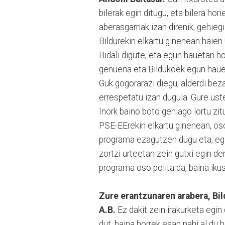
bilerak egin ditugu, eta bilera ho
aberasgarriak izan direnik, gehieg
Bildurekin elkartu ginenean haien
Bidali digute, eta egun hauetan h
genuena eta Bildukoek egun hauet
Guk gogorarazi diegu, alderdi be
errespetatu izan dugula. Gure uste
Inork baino boto gehiago lortu zit
PSE-EErekin elkartu ginenean, os
programa ezagutzen dugu eta, egia
zortzi urteetan zein gutxi egin d
programa oso polita da, baina iku
Zure erantzunaren arabera, Bil
A.B.
Ez dakit zein irakurketa egi
dut, baina horrek esan nahi al du