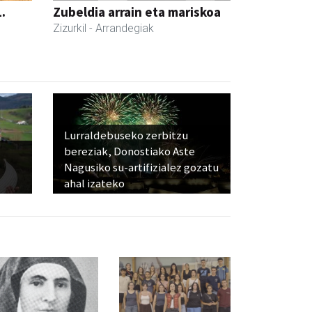
.
Zubeldia arrain eta mariskoa
Zizurkil
- Arrandegiak
Lurraldebuseko zerbitzu
bereziak, Donostiako Aste
Nagusiko su-artifizialez gozatu
ahal izateko