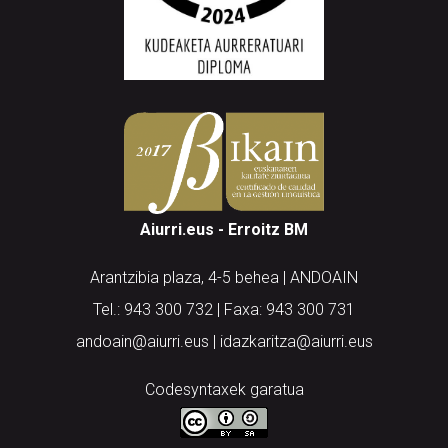
Aiurri.eus - Erroitz BM
Arantzibia plaza, 4-5 behea | ANDOAIN
Tel.: 943 300 732 | Faxa: 943 300 731
andoain@aiurri.eus | idazkaritza@aiurri.eus
Codesyntaxek garatua