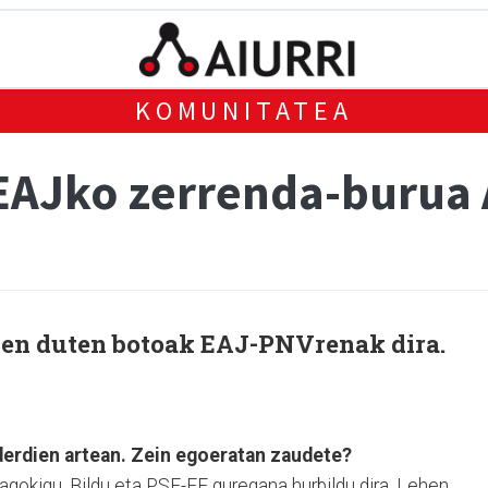
KOMUNITATEA
 EAJko zerrenda-burua
zen duten botoak EAJ-PNVrenak dira.
lderdien artean. Zein egoeratan zaudete?
dagokigu. Bildu eta PSE-EE guregana hurbildu dira. Lehen