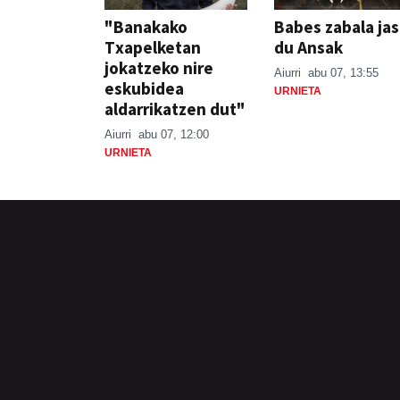
"Banakako
Babes zabala ja
Txapelketan
du Ansak
jokatzeko nire
Aiurri
abu 07, 13:55
eskubidea
URNIETA
aldarrikatzen dut"
Aiurri
abu 07, 12:00
URNIETA