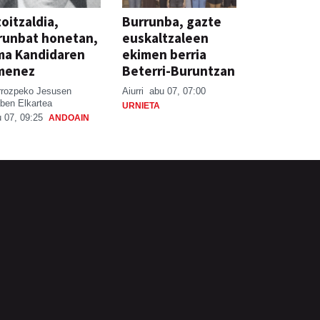
oitzaldia,
Burrunba, gazte
runbat honetan,
euskaltzaleen
ma Kandidaren
ekimen berria
menez
Beterri-Buruntzan
rrozpeko Jesusen
Aiurri
abu 07, 07:00
ben Elkartea
URNIETA
 07, 09:25
ANDOAIN