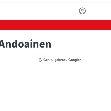
 Andoainen
Gehitu gaitzazu Googlen