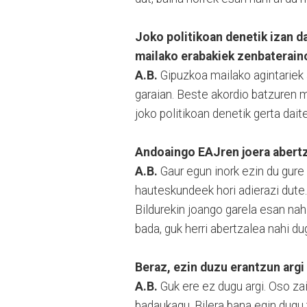
Joko politikoan denetik izan d
mailako erabakiek zenbaterain
A.B.
Gipuzkoa mailako agintariek
garaian. Beste akordio batzuren 
joko politikoan denetik gerta dait
Andoaingo EAJren joera abertza
A.B.
Gaur egun inork ezin du gure 
hauteskundeek hori adierazi dute
Bildurekin joango garela esan nah
bada, guk herri abertzalea nahi d
Beraz, ezin duzu erantzun argi
A.B.
Guk ere ez dugu argi. Oso zai
badaukagu. Bilera bana egin dugu 