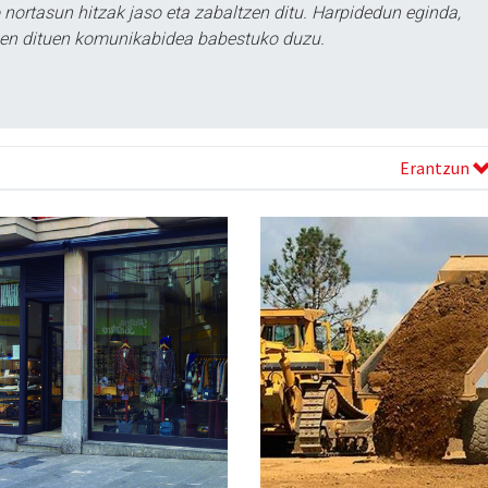
ortasun hitzak jaso eta zabaltzen ditu. Harpidedun eginda,
tzen dituen komunikabidea babestuko duzu.
Erantzun