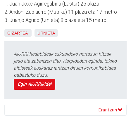
1. Juan Joxe Agirregabiria (Lastur) 25 plaza
2. Andoni Zubiaurre (Mutriku) 11 plaza eta 17 metro
3. Juanjo Agudo (Urnieta) 8 plaza eta 15 metro
GIZARTEA
URNIETA
AIURRI hedabideak eskualdeko nortasun hitzak
jaso eta zabaltzen ditu. Harpidedun eginda, tokiko
albisteak euskaraz lantzen dituen komunikabidea
babestuko duzu.
Egin AIURRIkide!
Erantzun