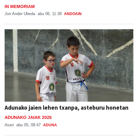
IN MEMORIAM
Jon Ander Ubeda
abu 06, 11:38
ANDOAIN
Adunako jaien lehen txanpa, asteburu honetan
ADUNAKO JAIAK 2026
Aiurri
abu 05, 08:47
ADUNA