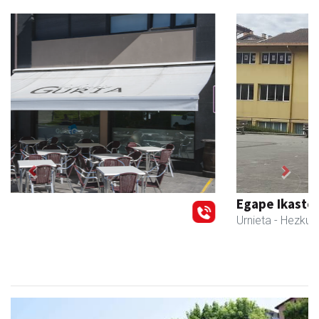
Previous
Next
Egape Ikastola
Urnieta
- Hezkuntza