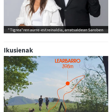
"Tigrea"ren aurre-estreinaldia, arratsaldean Saroben
Ikusienak