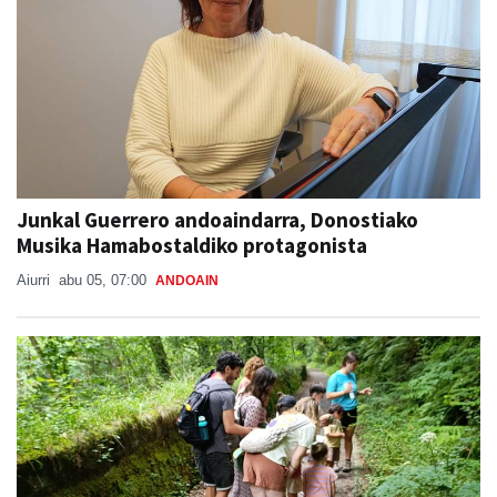
Junkal Guerrero andoaindarra, Donostiako
Musika Hamabostaldiko protagonista
Aiurri
abu 05, 07:00
ANDOAIN