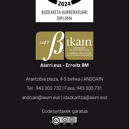
Aiurri.eus - Erroitz BM
Arantzibia plaza, 4-5 behea | ANDOAIN
Tel.: 943 300 732 | Faxa: 943 300 731
andoain@aiurri.eus | idazkaritza@aiurri.eus
Codesyntaxek garatua