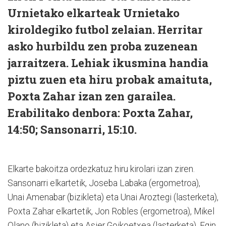
Urnietako elkarteak Urnietako
kiroldegiko futbol zelaian. Herritar
asko hurbildu zen proba zuzenean
jarraitzera. Lehiak ikusmina handia
piztu zuen eta hiru probak amaituta,
Poxta Zahar izan zen garailea.
Erabilitako denbora: Poxta Zahar,
14:50; Sansonarri, 15:10.
Elkarte bakoitza ordezkatuz hiru kirolari izan ziren.
Sansonarri elkartetik, Joseba Labaka (ergometroa),
Unai Amenabar (bizikleta) eta Unai Aroztegi (lasterketa),
Poxta Zahar elkartetik, Jon Robles (ergometroa), Mikel
Olano (bizikleta) eta Asier Goikoetxea (lasterketa). Egin