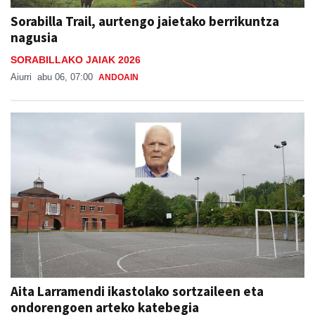
Sorabilla Trail, aurtengo jaietako berrikuntza
nagusia
SORABILLAKO JAIAK 2026
Aiurri
abu 06, 07:00
ANDOAIN
Aita Larramendi ikastolako sortzaileen eta
ondorengoen arteko katebegia