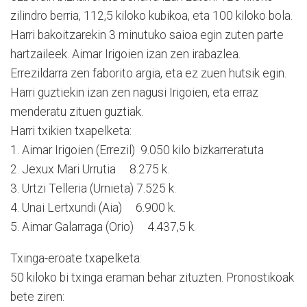
zilindro berria, 112,5 kiloko kubikoa, eta 100 kiloko bola.
Harri bakoitzarekin 3 minutuko saioa egin zuten parte
hartzaileek. Aimar Irigoien izan zen irabazlea.
Errezildarra zen faborito argia, eta ez zuen hutsik egin.
Harri guztiekin izan zen nagusi Irigoien, eta erraz
menderatu zituen guztiak.
Harri txikien txapelketa:
1. Aimar Irigoien (Errezil) 9.050 kilo bizkarreratuta
2. Jexux Mari Urrutia 8.275 k.
3. Urtzi Telleria (Urnieta) 7.525 k.
4. Unai Lertxundi (Aia) 6.900 k.
5. Aimar Galarraga (Orio) 4.437,5 k.
Txinga-eroate txapelketa:
50 kiloko bi txinga eraman behar zituzten. Pronostikoak
bete ziren: