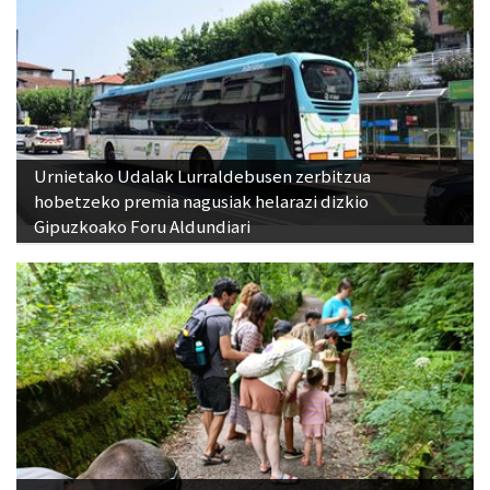
Urnietako Udalak Lurraldebusen zerbitzua
hobetzeko premia nagusiak helarazi dizkio
Gipuzkoako Foru Aldundiari