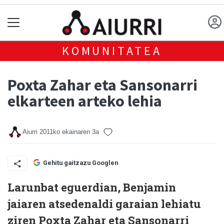
KOMUNITATEA
Poxta Zahar eta Sansonarri
elkarteen arteko lehia
Aiurri
2011ko ekainaren 3a
Gehitu gaitzazu Googlen
Larunbat eguerdian, Benjamin
jaiaren atsedenaldi garaian lehiatu
ziren Poxta Zahar eta Sansonarri