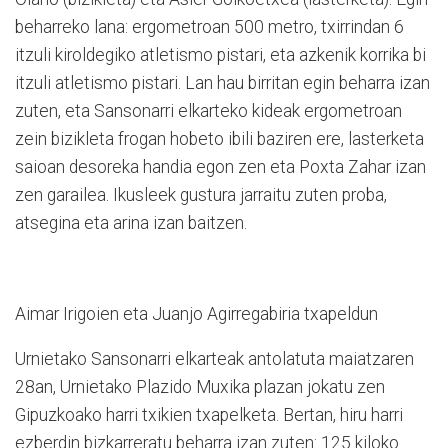
beharreko lana: ergometroan 500 metro, txirrindan 6
itzuli kiroldegiko atletismo pistari, eta azkenik korrika bi
itzuli atletismo pistari. Lan hau birritan egin beharra izan
zuten, eta Sansonarri elkarteko kideak ergometroan
zein bizikleta frogan hobeto ibili baziren ere, lasterketa
saioan desoreka handia egon zen eta Poxta Zahar izan
zen garailea. Ikusleek gustura jarraitu zuten proba,
atsegina eta arina izan baitzen.
Aimar Irigoien eta Juanjo Agirregabiria txapeldun
Urnietako Sansonarri elkarteak antolatuta maiatzaren
28an, Urnietako Plazido Muxika plazan jokatu zen
Gipuzkoako harri txikien txapelketa. Bertan, hiru harri
ezberdin bizkarreratu beharra izan zuten: 125 kiloko