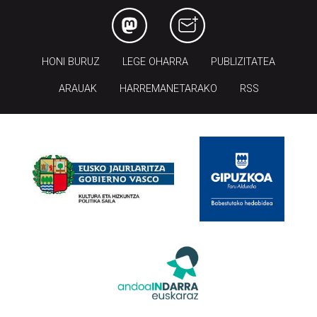
HONI BURUZ
LEGE OHARRA
PUBLIZITATEA
ARAUAK
HARREMANETARAKO
RSS