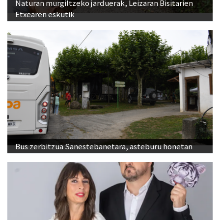
Naturan murgiltzeko jarduerak, Leizaran Bisitarien
Etxearen eskutik
Bus zerbitzua Sanestebanetara, asteburu honetan