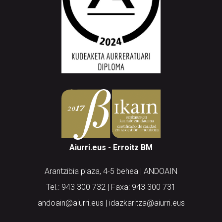
Aiurri.eus - Erroitz BM
Arantzibia plaza, 4-5 behea | ANDOAIN
Tel.: 943 300 732 | Faxa: 943 300 731
andoain@aiurri.eus | idazkaritza@aiurri.eus