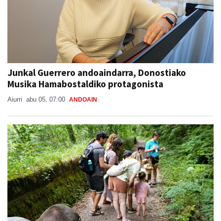
Junkal Guerrero andoaindarra, Donostiako
Musika Hamabostaldiko protagonista
Aiurri
abu 05, 07:00
ANDOAIN