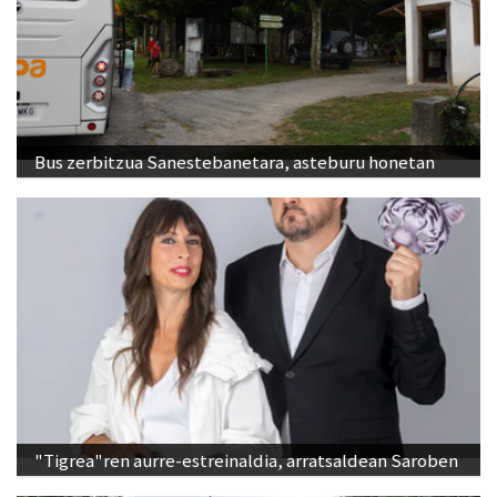
Bus zerbitzua Sanestebanetara, asteburu honetan
"Tigrea"ren aurre-estreinaldia, arratsaldean Saroben