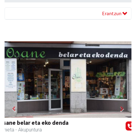
Erantzun
Previous
Next
Guria
Urnieta
- Jatetxeak