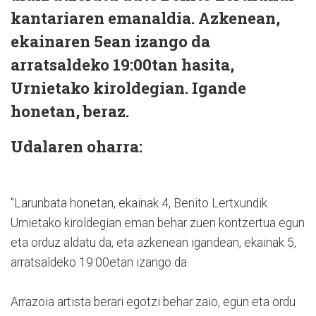
kantariaren emanaldia. Azkenean,
ekainaren 5ean izango da
arratsaldeko 19:00tan hasita,
Urnietako kiroldegian. Igande
honetan, beraz.
Udalaren oharra:
"Larunbata honetan, ekainak 4, Benito Lertxundik
Urnietako kiroldegian eman behar zuen kontzertua egun
eta orduz aldatu da, eta azkenean igandean, ekainak 5,
arratsaldeko 19:00etan izango da.
Arrazoia artista berari egotzi behar zaio, egun eta ordu