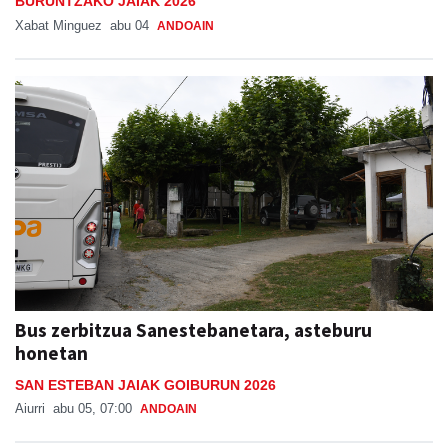
BURUNTZAKO JAIAK 2026
Xabat Minguez
abu 04
ANDOAIN
Bus zerbitzua Sanestebanetara, asteburu
honetan
SAN ESTEBAN JAIAK GOIBURUN 2026
Aiurri
abu 05, 07:00
ANDOAIN