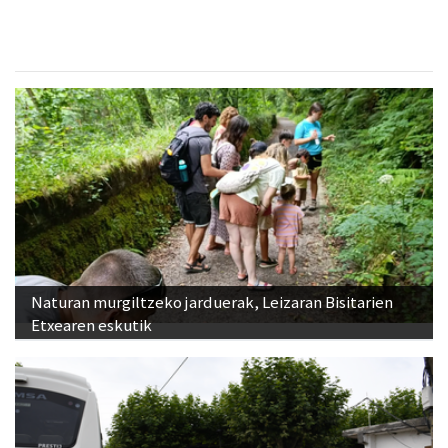
Naturan murgiltzeko jarduerak, Leizaran Bisitarien
Etxearen eskutik