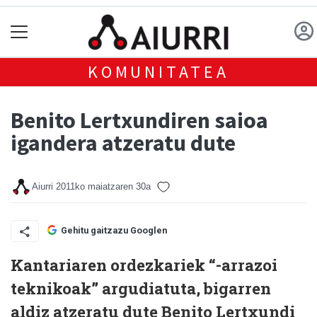
KOMUNITATEA
Benito Lertxundiren saioa
igandera atzeratu dute
Aiurri
2011ko maiatzaren 30a
Gehitu gaitzazu Googlen
Kantariaren ordezkariek “-arrazoi
teknikoak” argudiatuta, bigarren
aldiz atzeratu dute Benito Lertxundi