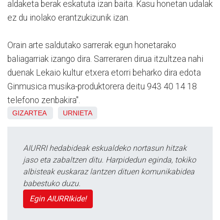
aldaketa berak eskatuta izan baita. Kasu honetan udalak
ez du inolako erantzukizunik izan.
Orain arte saldutako sarrerak egun honetarako
baliagarriak izango dira. Sarreraren dirua itzultzea nahi
duenak Lekaio kultur etxera etorri beharko dira edota
Ginmusica musika-produktorera deitu 943 40 14 18
telefono zenbakira".
GIZARTEA
URNIETA
AIURRI hedabideak eskualdeko nortasun hitzak
jaso eta zabaltzen ditu. Harpidedun eginda, tokiko
albisteak euskaraz lantzen dituen komunikabidea
babestuko duzu.
Egin AIURRIkide!