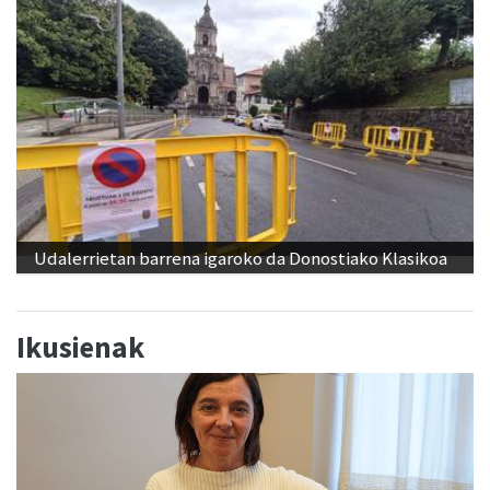
Udalerrietan barrena igaroko da Donostiako Klasikoa
Ikusienak