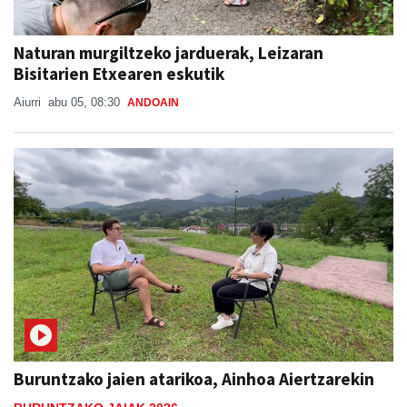
Naturan murgiltzeko jarduerak, Leizaran
Bisitarien Etxearen eskutik
Aiurri
abu 05, 08:30
ANDOAIN
Buruntzako jaien atarikoa, Ainhoa Aiertzarekin