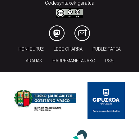
Codesyntaxek garatua
HONI BURUZ
LEGE OHARRA
PUBLIZITATEA
ARAUAK
HARREMANETARAKO
RSS