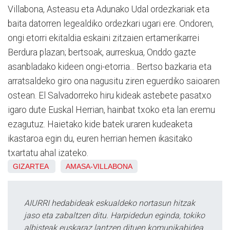
Villabona, Asteasu eta Adunako Udal ordezkariak eta
baita datorren legealdiko ordezkari ugari ere. Ondoren,
ongi etorri ekitaldia eskaini zitzaien ertamerikarrei
Berdura plazan; bertsoak, aurreskua, Onddo gazte
asanbladako kideen ongi-etorria... Bertso bazkaria eta
arratsaldeko giro ona nagusitu ziren eguerdiko saioaren
ostean. El Salvadorreko hiru kideak astebete pasatxo
igaro dute Euskal Herrian, hainbat txoko eta lan eremu
ezagutuz. Haietako kide batek uraren kudeaketa
ikastaroa egin du, euren herrian hemen ikasitako
txartatu ahal izateko.
GIZARTEA
AMASA-VILLABONA
AIURRI hedabideak eskualdeko nortasun hitzak
jaso eta zabaltzen ditu. Harpidedun eginda, tokiko
albisteak euskaraz lantzen dituen komunikabidea