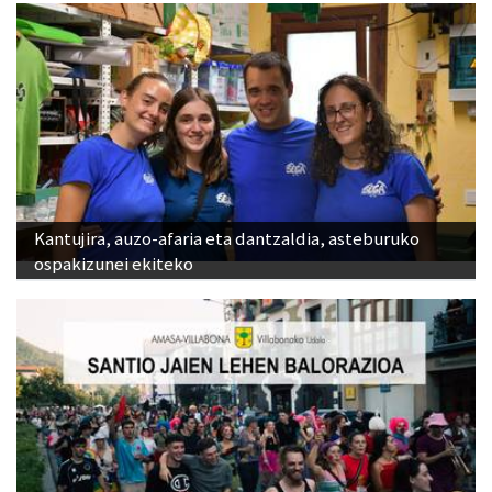
Kantujira, auzo-afaria eta dantzaldia, asteburuko
ospakizunei ekiteko