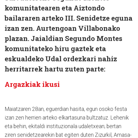
komunitatearen eta Aiztondo
bailararen arteko III. Senidetze eguna
izan zen. Aurtengoan Villabonako
plazan. Jaialdian Segundo Montes
komunitateko hiru gaztek eta
eskualdeko Udal ordezkari nahiz
herritarrek hartu zuten parte:
Argazkiak ikusi
Maiatzaren 28an, eguerdian hasita, egun osoko festa
izan zen herrien arteko elkartasuna bultzatuz. Lehenik
eta behin, ekitaldi instituzionala udaletxean; bertan
ziren senidetzearekin bat egiten duten Zizurkil, Amasa-