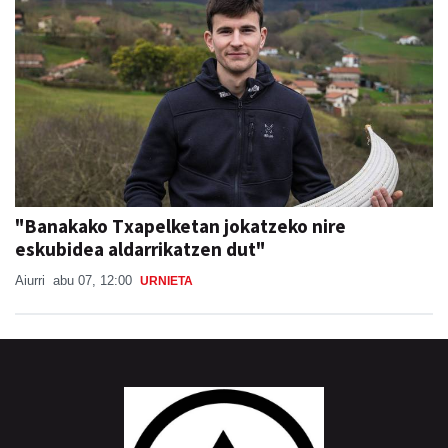
"Banakako Txapelketan jokatzeko nire
eskubidea aldarrikatzen dut"
Aiurri
abu 07, 12:00
URNIETA