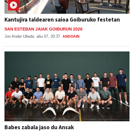
Kantujira taldearen saioa Goiburuko festetan
SAN ESTEBAN JAIAK GOIBURUN 2026
Jon Ander Ubeda
abu 07, 20:37
ANDOAIN
Babes zabala jaso du Ansak