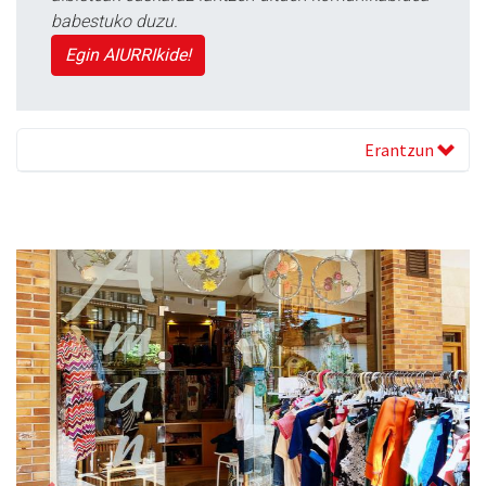
babestuko duzu.
Egin AIURRIkide!
Erantzun