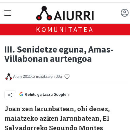
KOMUNITATEA
III. Senidetze eguna, Amas-
Villabonan aurtengoa
Aiurri
2011ko maiatzaren 30a
Gehitu gaitzazu Googlen
Joan zen larunbatean, ohi denez,
maiatzeko azken larunbatean, El
Salvadorreko Segundo Montes