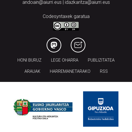
andoain@aiurri.eus | idazkaritza@aiurri.eus
Codesyntaxek garatua
HONI BURUZ
LEGE OHARRA
PUBLIZITATEA
ARAUAK
HARREMANETARAKO
RSS