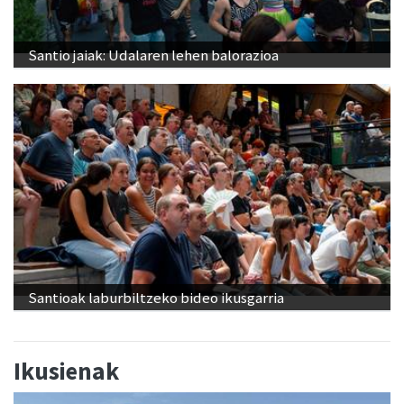
Santio jaiak: Udalaren lehen balorazioa
Santioak laburbiltzeko bideo ikusgarria
Ikusienak