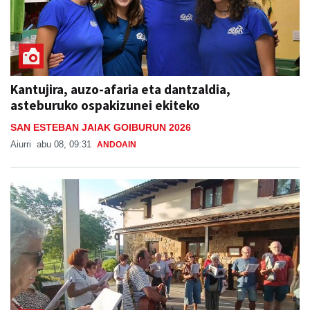
Kantujira, auzo-afaria eta dantzaldia,
asteburuko ospakizunei ekiteko
SAN ESTEBAN JAIAK GOIBURUN 2026
Aiurri
abu 08, 09:31
ANDOAIN