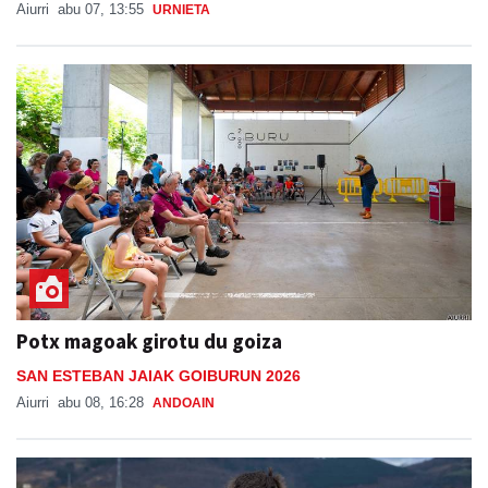
Aiurri
abu 07, 13:55
URNIETA
Potx magoak girotu du goiza
SAN ESTEBAN JAIAK GOIBURUN 2026
Aiurri
abu 08, 16:28
ANDOAIN