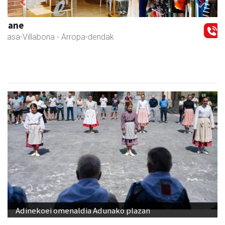
Previous
Next
Eizmendi ile-apaindegia
Amasa-Villabona
- Ile-apaindegiak
Adinekoei omenaldia Adunako plazan