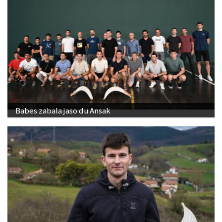
Babes zabala jaso du Ansak