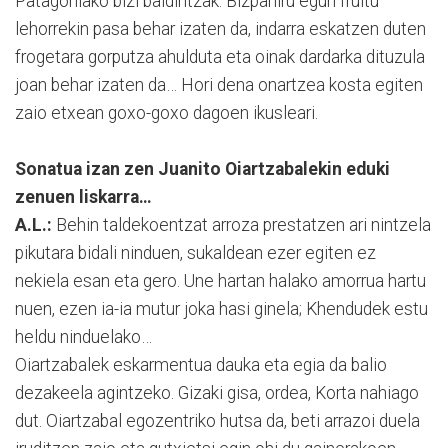
Patagoniako bizi baldintzak. Bizpahiru egun fruitu
lehorrekin pasa behar izaten da, indarra eskatzen duten
frogetara gorputza ahulduta eta oinak dardarka dituzula
joan behar izaten da… Hori dena onartzea kosta egiten
zaio etxean goxo-goxo dagoen ikusleari.
Sonatua izan zen Juanito Oiartzabalekin eduki
zenuen liskarra…
A.L.:
Behin taldekoentzat arroza prestatzen ari nintzela
pikutara bidali ninduen, sukaldean ezer egiten ez
nekiela esan eta gero. Une hartan halako amorrua hartu
nuen, ezen ia-ia mutur joka hasi ginela; Khendudek estu
heldu ninduelako…
Oiartzabalek eskarmentua dauka eta egia da balio
dezakeela agintzeko. Gizaki gisa, ordea, Korta nahiago
dut. Oiartzabal egozentriko hutsa da, beti arrazoi duela