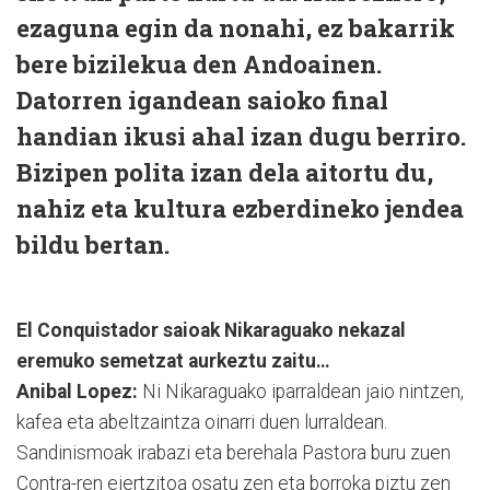
ezaguna egin da nonahi, ez bakarrik
bere bizilekua den Andoainen.
Datorren igandean saioko final
handian ikusi ahal izan dugu berriro.
Bizipen polita izan dela aitortu du,
nahiz eta kultura ezberdineko jendea
bildu bertan.
El Conquistador saioak Nikaraguako nekazal
eremuko semetzat aurkeztu zaitu…
Anibal Lopez:
Ni Nikaraguako iparraldean jaio nintzen,
kafea eta abeltzaintza oinarri duen lurraldean.
Sandinismoak irabazi eta berehala Pastora buru zuen
Contra-ren ejertzitoa osatu zen eta borroka piztu zen