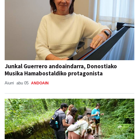
Junkal Guerrero andoaindarra, Donostiako
Musika Hamabostaldiko protagonista
Aiurri
abu 05
ANDOAIN