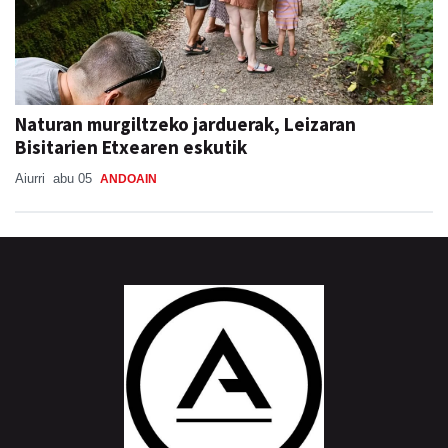
Naturan murgiltzeko jarduerak, Leizaran
Bisitarien Etxearen eskutik
Aiurri
abu 05
ANDOAIN