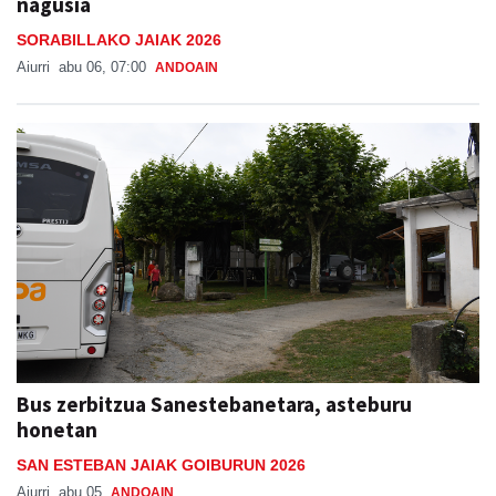
nagusia
SORABILLAKO JAIAK 2026
Aiurri
abu 06, 07:00
ANDOAIN
Bus zerbitzua Sanestebanetara, asteburu
honetan
SAN ESTEBAN JAIAK GOIBURUN 2026
Aiurri
abu 05
ANDOAIN