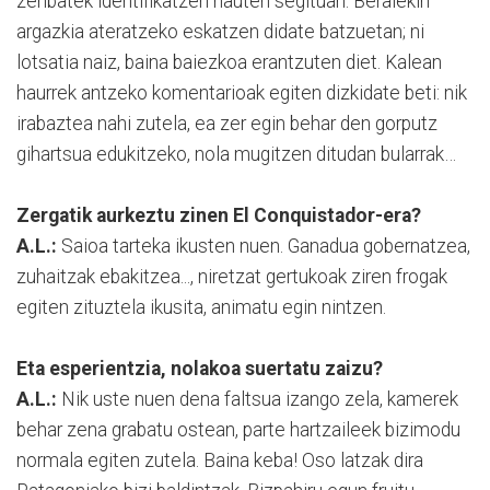
zenbatek identifikatzen nauten segituan. Beraiekin
argazkia ateratzeko eskatzen didate batzuetan; ni
lotsatia naiz, baina baiezkoa erantzuten diet. Kalean
haurrek antzeko komentarioak egiten dizkidate beti: nik
irabaztea nahi zutela, ea zer egin behar den gorputz
gihartsua edukitzeko, nola mugitzen ditudan bularrak…
Zergatik aurkeztu zinen El Conquistador-era?
A.L.:
Saioa tarteka ikusten nuen. Ganadua gobernatzea,
zuhaitzak ebakitzea..., niretzat gertukoak ziren frogak
egiten zituztela ikusita, animatu egin nintzen.
Eta esperientzia, nolakoa suertatu zaizu?
A.L.:
Nik uste nuen dena faltsua izango zela, kamerek
behar zena grabatu ostean, parte hartzaileek bizimodu
normala egiten zutela. Baina keba! Oso latzak dira