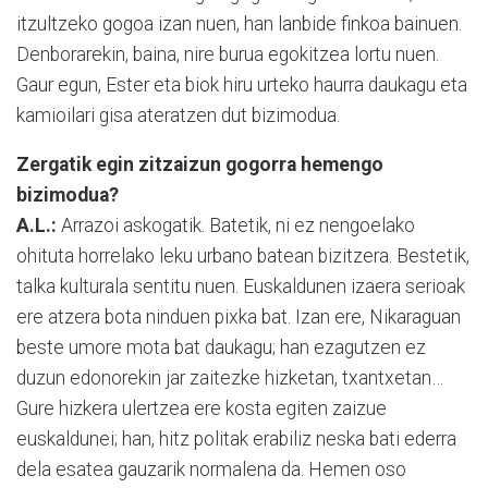
itzultzeko gogoa izan nuen, han lanbide finkoa bainuen.
Denborarekin, baina, nire burua egokitzea lortu nuen.
Gaur egun, Ester eta biok hiru urteko haurra daukagu eta
kamioilari gisa ateratzen dut bizimodua.
Zergatik egin zitzaizun gogorra hemengo
bizimodua?
A.L.:
Arrazoi askogatik. Batetik, ni ez nengoelako
ohituta horrelako leku urbano batean bizitzera. Bestetik,
talka kulturala sentitu nuen. Euskaldunen izaera serioak
ere atzera bota ninduen pixka bat. Izan ere, Nikaraguan
beste umore mota bat daukagu; han ezagutzen ez
duzun edonorekin jar zaitezke hizketan, txantxetan…
Gure hizkera ulertzea ere kosta egiten zaizue
euskaldunei; han, hitz politak erabiliz neska bati ederra
dela esatea gauzarik normalena da. Hemen oso