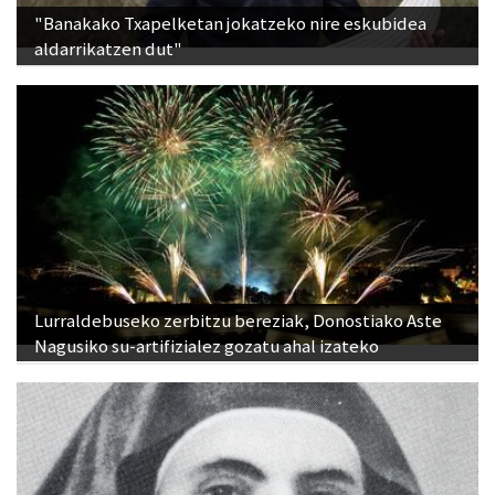
"Banakako Txapelketan jokatzeko nire eskubidea
aldarrikatzen dut"
Lurraldebuseko zerbitzu bereziak, Donostiako Aste
Nagusiko su-artifizialez gozatu ahal izateko