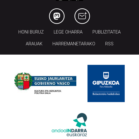
HONI BURUZ
LEGE OHARRA
PUBLIZITATEA
ARAUAK
HARREMANETARAKO
RSS