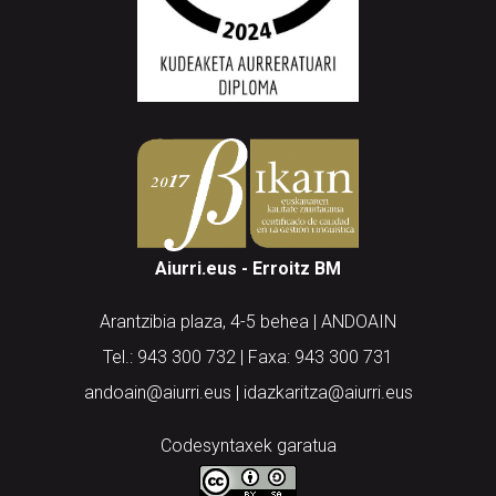
Aiurri.eus - Erroitz BM
Arantzibia plaza, 4-5 behea | ANDOAIN
Tel.: 943 300 732 | Faxa: 943 300 731
andoain@aiurri.eus | idazkaritza@aiurri.eus
Codesyntaxek garatua