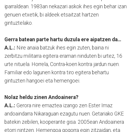
iparraldean. 1983an nekazari askok ihes egin behar izan
genuen etxetik, bi aldeek etsaitzat hartzen
gintuztelako.
Gerra batean parte hartu duzula ere aipatzen da…
A.L.:
Nire anaia batzuk ihes egin zuten, baina ni
zerbitzu militarra egitera eraman ninduten bi urtez, 16
urte nituela. Horrela, Contra-koen kontra jardun nuen.
Familiar edo lagunen kontra tiro egitera behartu
gintuzten hangoei eta hemengoei.
Nolaz heldu zinen Andoainera?
A.L.:
Gerora nire emaztea izango zen Ester Imaz
andoaindarra Nikaraguan ezagutu nuen. Getariako GKE
batekin zebilen, kooperante gisa. 2005ean Andoainera
etorri nintzen. Hemengoa gogorra egin zitzaidan, eta