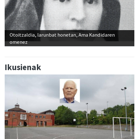
Otoitzaldia, larunbat honetan, Ama Kandidaren
omenez
Ikusienak