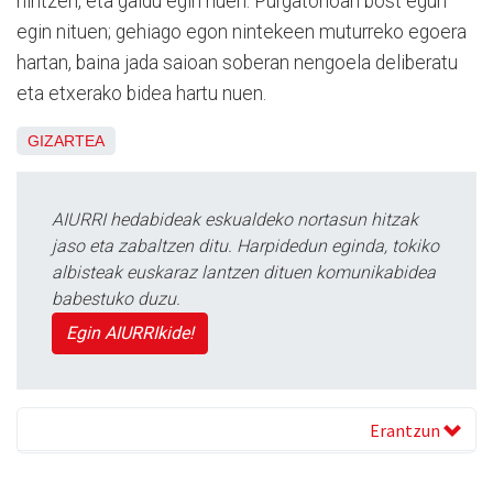
nintzen, eta galdu egin nuen. Purgatorioan bost egun
egin nituen; gehiago egon nintekeen muturreko egoera
hartan, baina jada saioan soberan nengoela deliberatu
eta etxerako bidea hartu nuen.
GIZARTEA
AIURRI hedabideak eskualdeko nortasun hitzak
jaso eta zabaltzen ditu. Harpidedun eginda, tokiko
albisteak euskaraz lantzen dituen komunikabidea
babestuko duzu.
Egin AIURRIkide!
Erantzun