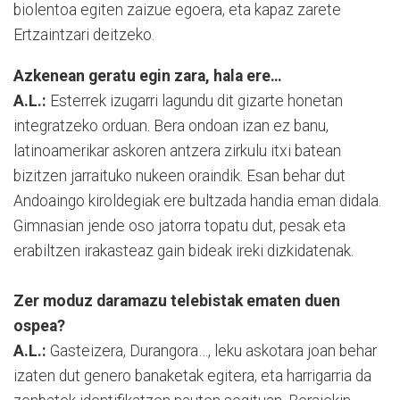
biolentoa egiten zaizue egoera, eta kapaz zarete
Ertzaintzari deitzeko.
Azkenean geratu egin zara, hala ere…
A.L.:
Esterrek izugarri lagundu dit gizarte honetan
integratzeko orduan. Bera ondoan izan ez banu,
latinoamerikar askoren antzera zirkulu itxi batean
bizitzen jarraituko nukeen oraindik. Esan behar dut
Andoaingo kiroldegiak ere bultzada handia eman didala.
Gimnasian jende oso jatorra topatu dut, pesak eta
erabiltzen irakasteaz gain bideak ireki dizkidatenak.
Zer moduz daramazu telebistak ematen duen
ospea?
A.L.:
Gasteizera, Durangora…, leku askotara joan behar
izaten dut genero banaketak egitera, eta harrigarria da