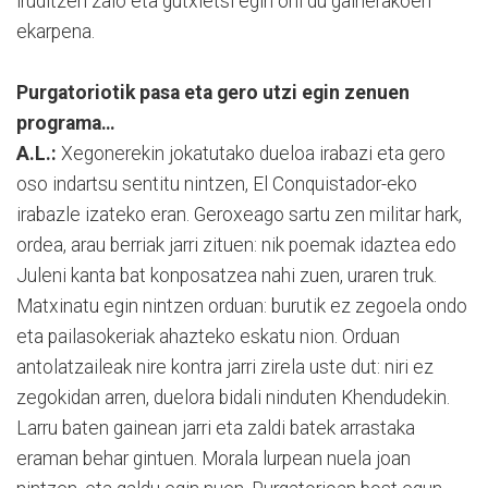
iruditzen zaio eta gutxietsi egin ohi du gainerakoen
ekarpena.
Purgatoriotik pasa eta gero utzi egin zenuen
programa…
A.L.:
Xegonerekin jokatutako dueloa irabazi eta gero
oso indartsu sentitu nintzen, El Conquistador-eko
irabazle izateko eran. Geroxeago sartu zen militar hark,
ordea, arau berriak jarri zituen: nik poemak idaztea edo
Juleni kanta bat konposatzea nahi zuen, uraren truk.
Matxinatu egin nintzen orduan: burutik ez zegoela ondo
eta pailasokeriak ahazteko eskatu nion. Orduan
antolatzaileak nire kontra jarri zirela uste dut: niri ez
zegokidan arren, duelora bidali ninduten Khendudekin.
Larru baten gainean jarri eta zaldi batek arrastaka
eraman behar gintuen. Morala lurpean nuela joan