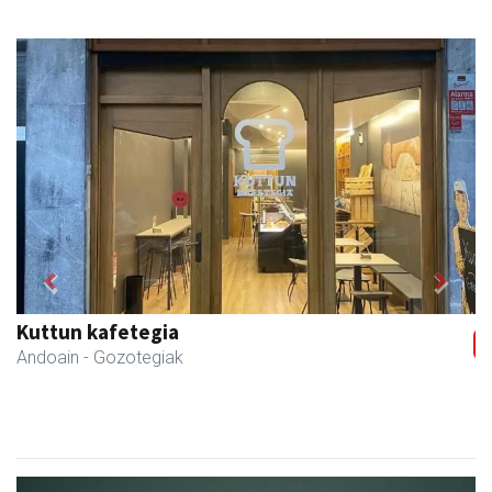
Previous
Next
Kuttun kafetegia
Andoain
- Gozotegiak