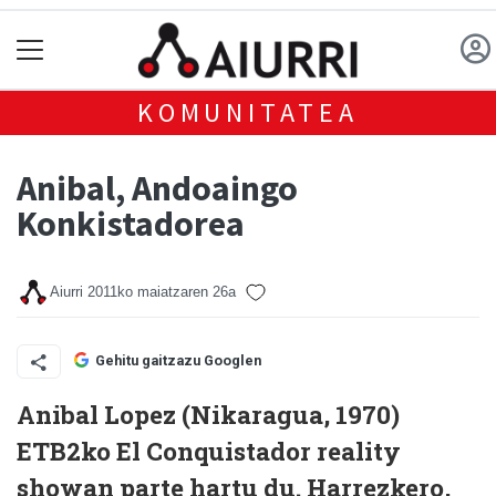
KOMUNITATEA
Anibal, Andoaingo
Konkistadorea
Aiurri
2011ko maiatzaren 26a
Gehitu gaitzazu Googlen
Anibal Lopez (Nikaragua, 1970)
ETB2ko El Conquistador reality
showan parte hartu du. Harrezkero,