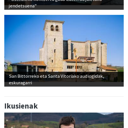
San Bittorreko eta Santa Vitoriako audiogidak,
eskuragarri
Ikusienak