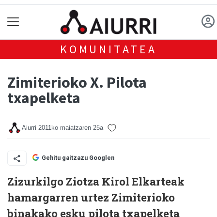
KOMUNITATEA
Zimiterioko X. Pilota
txapelketa
Aiurri
2011ko maiatzaren 25a
Gehitu gaitzazu Googlen
Zizurkilgo Ziotza Kirol Elkarteak
hamargarren urtez Zimiterioko
binakako esku pilota txapelketa