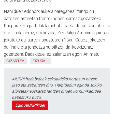
Nahi duen edonork aukera paregabea izango du
datozen asteetan frontoi honen xarmaz gozatzeko.
Kanporaketa partidak larunbat arratsaldetan izan ohi dira
eta finala berriz, ohi bezala, Zizurkilgo Amabirjin jaietan
jokatuko da, aurten, abuztuaren 13an. Gauez jokatzen
da finala eta jendetza hurbiltzen da ikuskizunaz
gozatzera. Badakizue, ez zalantzan egon. Animatu!
GIZARTEA
ZIZURKIL
AIURRI hedabideak eskualdeko nortasun hitzak
jaso eta zabaltzen ditu. Harpidedun eginda, tokiko
albisteak euskaraz lantzen dituen komunikabidea
babestuko duzu.
Egin AIURRIkide!