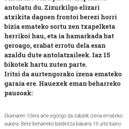
antolatu du. Zizurkilgo elizari
atxikita dagoen frontoi berezi horri
bizia emateko sortu zen txapelketa
herrikoi hau, eta ia hamarkada bat
geroago, erabat errotu dela esan
azaldu dute antolatzaileek. Iaz 15
bikotek hartu zuten parte.
Iritsi da aurtengorako izena emateko
garaia ere. Hauexek eman beharreko
pausoak:
Ekainaren 10era arte egongo da zabalik izena emateko
aukera. Bete beharreko baldintza bakarra 16 urte baino