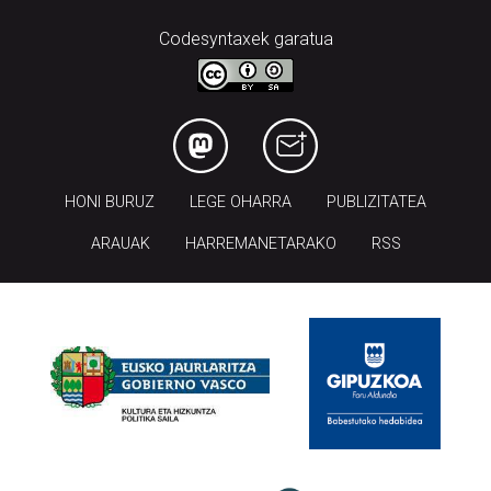
HONI BURUZ
LEGE OHARRA
PUBLIZITATEA
ARAUAK
HARREMANETARAKO
RSS