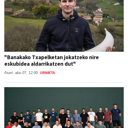
"Banakako Txapelketan jokatzeko nire
eskubidea aldarrikatzen dut"
Aiurri
abu 07, 12:00
URNIETA