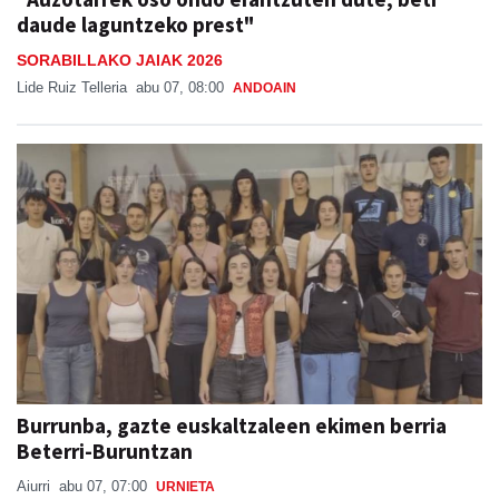
SORABILLAKO JAIAK 2026
Lide Ruiz Telleria
abu 07, 08:00
ANDOAIN
Burrunba, gazte euskaltzaleen ekimen berria
Beterri-Buruntzan
Aiurri
abu 07, 07:00
URNIETA