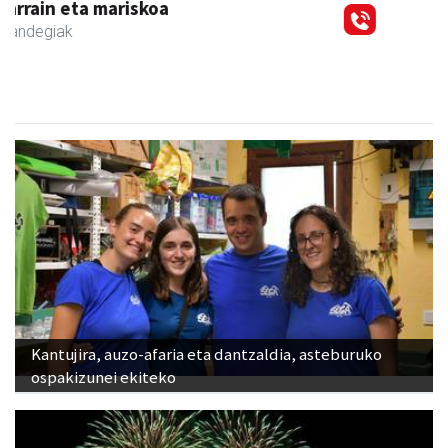
Kantujira, auzo-afaria eta dantzaldia, asteburuko
ospakizunei ekiteko