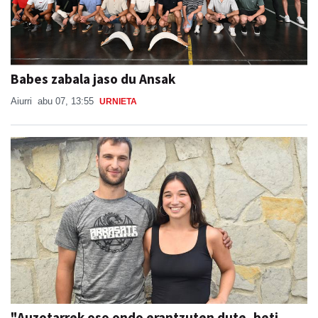
Babes zabala jaso du Ansak
Aiurri
abu 07, 13:55
URNIETA
"Auzotarrek oso ondo erantzuten dute, beti
daude laguntzeko prest"