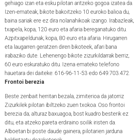
gehiago izan eta esku pilotan aritzeko gogoa izatea da.
Izen-emateak, bikote bakoitzeko 10 euroko balioa du,
baina sariak ere ez dira nolanahikoak izango. Irabazleak,
txapela, kopa, 120 euro eta afaria bereganatuko ditu.
Azpitxapeldunak, kopa, 80 euro eta afaria. Hirugarren
eta laugarren geratzen diren bikoteek, afari bana
irabaziko dute. Lehenengo bikote zizurkildarrak berriz,
60 euro eskuratuko ditu. Izena emateko telefono
hauetara dei daiteke: 616-96-11-53 edo 649.703.472.
Frontoi berezia
Beste zenbait herritan bezala, zimiterioa da jatorriz
Zizurkilek pilotan ibiltzeko zuen txokoa. Oso frontoi
berezia da; alturaz baxuagoa, bost kuadro besterik ez
ditu, eta atzeko pareta erdiraino soilik iristen da.
Alboetan bi poste daude gainera, pilotarien jarduna
baldintzatu dezaketenak.