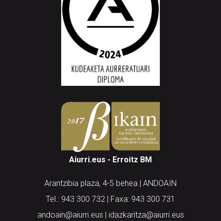
Aiurri.eus - Erroitz BM
Arantzibia plaza, 4-5 behea | ANDOAIN
Tel.: 943 300 732 | Faxa: 943 300 731
andoain@aiurri.eus | idazkaritza@aiurri.eus
Codesyntaxek garatua