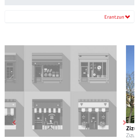
Erantzun
Previous
Next
Zizurkilgo Udala
Zizurkil
- Udaletxeak