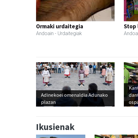
Ormaki urdaitegia
Stop 
Andoain
- Urdaitegiak
Andoa
Kant
Adinekoei omenaldia Adunako
dan
plazan
osp
Ikusienak