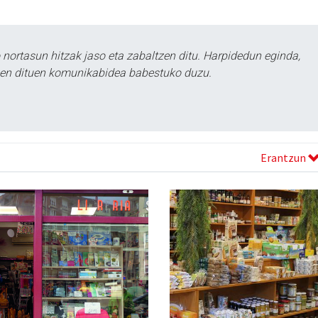
ortasun hitzak jaso eta zabaltzen ditu. Harpidedun eginda,
tzen dituen komunikabidea babestuko duzu.
Erantzun