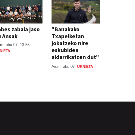
bes zabala jaso
"Banakako
u Ansak
Txapelketan
jokatzeko nire
rri
abu 07, 13:55
eskubidea
NIETA
aldarrikatzen dut"
Aiurri
abu 07
URNIETA