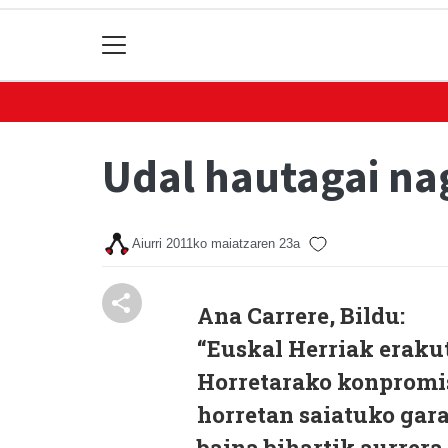
Udal hautagai na
Aiurri
2011ko maiatzaren 23a
Ana Carrere, Bildu:
“Euskal Herriak erakut
Horretarako konpromis
horretan saiatuko gara
baina bihartik aurrera