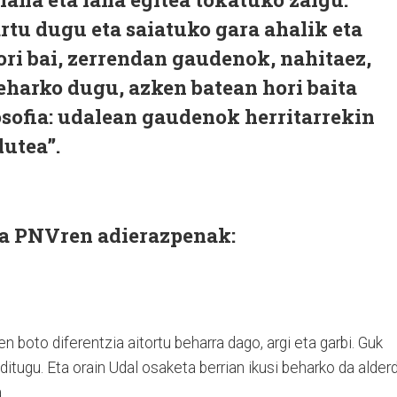
tu dugu eta saiatuko gara ahalik eta
ori bai, zerrendan gaudenok, nahitaez,
eharko dugu, azken batean hori baita
osofia: udalean gaudenok herritarrekin
dutea”.
ta PNVren adierazpenak:
en boto diferentzia aitortu beharra dago, argi eta garbi. Guk
 ditugu. Eta orain Udal osaketa berrian ikusi beharko da alderd
.