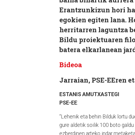
Erantzunkizun hori har
egokien egiten lana. H
herritarren laguntza b
Bildu proiektuaren fil
batera elkarlanean jar
Bideoa
Jarraian, PSE-EEren e
ESTANIS AMUTXASTEGI
PSE-EE
:
“Lehenik eta behin Bilduk lortu du
gure aldetik soilik 100 boto galdu
ezberdinen arteko indar metaketa