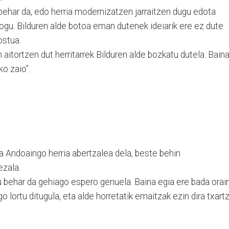
 behar da, edo herria modernizatzen jarraitzen dugu edota
ogu. Bilduren alde botoa eman dutenek ideiarik ere ez dute
ostua.
aitortzen dut herritarrek Bilduren alde bozkatu dutela. Bain
o zaio”.
a Andoaingo herria abertzalea dela, beste behin
ezala.
tu behar da gehiago espero genuela. Baina egia ere bada orai
o lortu ditugula, eta alde horretatik emaitzak ezin dira txart