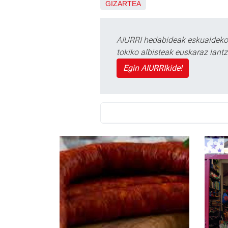
GIZARTEA
AIURRI hedabideak eskualdeko n
tokiko albisteak euskaraz lan
Egin AIURRIkide!