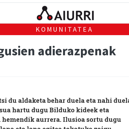
KOMUNITATEA
gusien adierazpenak
si du aldaketa behar duela eta nahi duel
ua hartu dugu Bilduko kideek eta
 hemendik aurrera. Ilusioa sortu dugu
 lana eta lana egitea tokatuko zaigu.