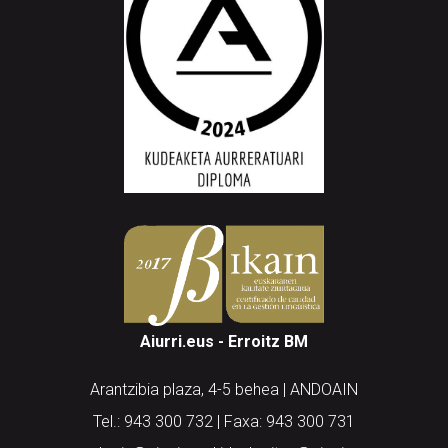
Aiurri.eus - Erroitz BM
Arantzibia plaza, 4-5 behea | ANDOAIN
Tel.: 943 300 732 | Faxa: 943 300 731