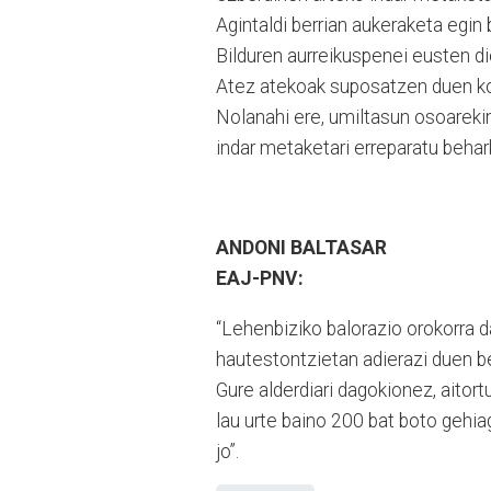
Agintaldi berrian aukeraketa egin
Bilduren aurreikuspenei eusten di
Atez atekoak suposatzen duen k
Nolanahi ere, umiltasun osoarekin 
indar metaketari erreparatu behark
ANDONI BALTASAR
EAJ-PNV:
“Lehenbiziko balorazio orokorra d
hautestontzietan adierazi duen b
Gure alderdiari dagokionez, aitor
lau urte baino 200 bat boto gehiag
jo”.