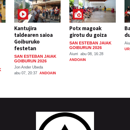
Kantujira
Potx magoak
Ba
taldearen saioa
girotu du goiza
d
Goiburuko
SAN ESTEBAN JAIAK
Aiu
festetan
GOIBURUN 2026
UR
Aiurri
abu 08, 16:28
SAN ESTEBAN JAIAK
ANDOAIN
GOIBURUN 2026
Jon Ander Ubeda
K
abu 07, 20:37
ANDOAIN