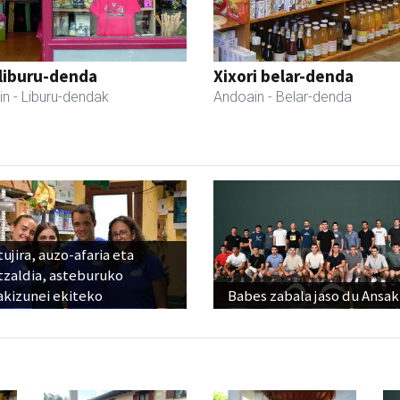
liburu-denda
Xixori belar-denda
in
- Liburu-dendak
Andoain
- Belar-denda
ujira, auzo-afaria eta
tzaldia, asteburuko
akizunei ekiteko
Babes zabala jaso du Ansak