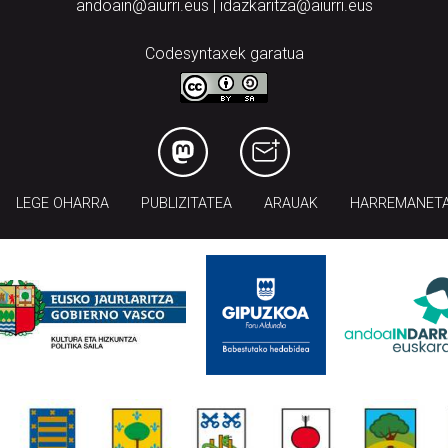
andoain@aiurri.eus | idazkaritza@aiurri.eus
Codesyntaxek garatua
LEGE OHARRA
PUBLIZITATEA
ARAUAK
HARREMANET