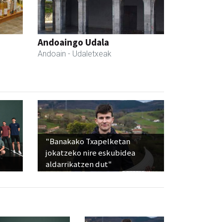
Andoaingo Udala
Andoain
- Udaletxeak
"Banakako Txapelketan
jokatzeko nire eskubidea
aldarrikatzen dut"