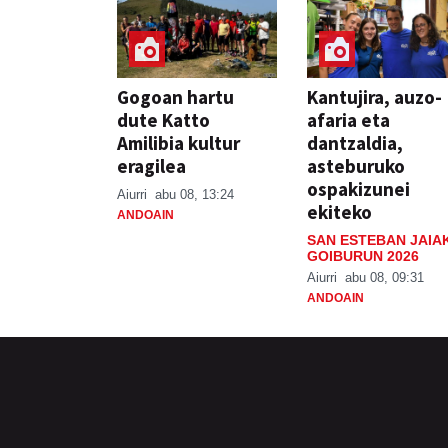
Gogoan hartu
Kantujira, auzo-
dute Katto
afaria eta
Amilibia kultur
dantzaldia,
eragilea
asteburuko
ospakizunei
Aiurri
abu 08, 13:24
ekiteko
ANDOAIN
SAN ESTEBAN JAIA
GOIBURUN 2026
Aiurri
abu 08, 09:31
ANDOAIN