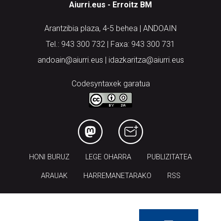
Arantzibia plaza, 4-5 behea | ANDOAIN
Tel.: 943 300 732 | Faxa: 943 300 731
andoain@aiurri.eus | idazkaritza@aiurri.eus
Codesyntaxek garatua
HONI BURUZ
LEGE OHARRA
PUBLIZITATEA
ARAUAK
HARREMANETARAKO
RSS