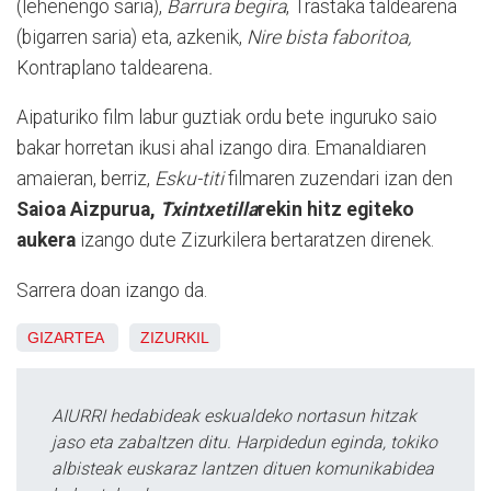
(lehenengo saria),
Barrura begira
, Trastaka taldearena
(bigarren saria) eta, azkenik,
Nire bista faboritoa,
Kontraplano taldearena
.
Aipaturiko film labur guztiak ordu bete inguruko saio
bakar horretan ikusi ahal izango dira. Emanaldiaren
amaieran, berriz,
Esku-titi
filmaren zuzendari izan den
Saioa Aizpurua,
Txintxetilla
rekin hitz egiteko
aukera
izango dute Zizurkilera bertaratzen direnek.
Sarrera doan izango da.
GIZARTEA
ZIZURKIL
AIURRI hedabideak eskualdeko nortasun hitzak
jaso eta zabaltzen ditu. Harpidedun eginda, tokiko
albisteak euskaraz lantzen dituen komunikabidea