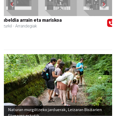
Zubimusu Ikastola
Zizurkil
- Hezkuntza
Naturan murgiltzeko jarduerak, Leizaran Bisitarien
Etxearen eskutik