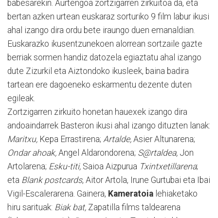
babesarekin. Aurtengoa zortzigarren zirkuitoa da, eta
bertan azken urtean euskaraz sorturiko 9 film labur ikusi
ahal izango dira ordu bete iraungo duen emanaldian.
Euskarazko ikusentzunekoen alorrean sortzaile gazte
berriak sormen handiz datozela egiaztatu ahal izango
dute Zizurkil eta Aiztondoko ikusleek, baina badira
tartean ere dagoeneko eskarmentu dezente duten
egileak.
Zortzigarren zirkuito honetan hauexek izango dira
andoaindarrek Basteron ikusi ahal izango dituzten lanak:
Maritxu,
Kepa Errastirena;
Artalde,
Asier Altunarena;
Ondar ahoak,
Angel Aldarondorena;
S@rtaldea,
Jon
Artolarena;
Esku-titi,
Saioa Aizpurua
Txintxetillarena
;
eta
Blank postcards
, Aitor Artola, Irune Gurtubai eta Ibai
Vigil-Escalerarena. Gainera,
Kameratoia
lehiaketako
hiru sarituak:
Biak bat,
Zapatilla films taldearena