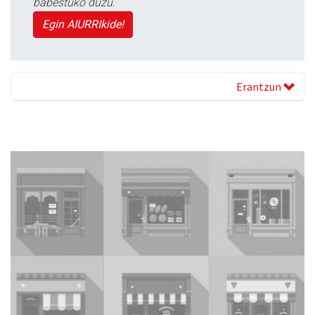
babestuko duzu.
Egin AIURRIkide!
Erantzun
Previous
Next