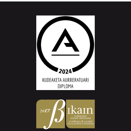
Aiurri.eus - Erroitz BM