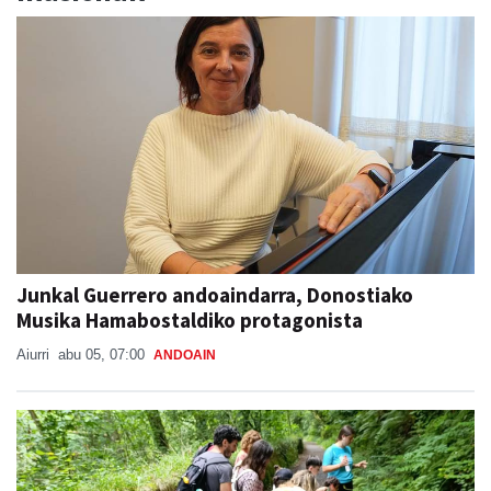
Junkal Guerrero andoaindarra, Donostiako
Musika Hamabostaldiko protagonista
Aiurri
abu 05, 07:00
ANDOAIN