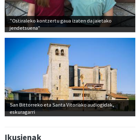
"Ostiraleko kontzertu gaua izaten da jaietako
jendetsuena"
San Bittorreko eta Santa Vitoriako audiogidak,
eskuragarri
Ikusienak