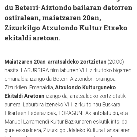
du Beterri-Aiztondo bailaran datorren
ostiralean, maiatzaren 20an,
Zizurkilgo Atxulondo Kultur Etxeko
ekitaldi aretoan.
Maiatzaren 20an
,
arratsaldeko
zortzietan
(20:00)
hasita, LABURBIRA film laburren VIII. zirkuitoko bigarren
emanaldia izango da Beterri-Aiztondon, oraingoa
Zizurkilen. Emanaldia,
Atxulondo Kulturguneko
Ekitaldi Aretoan
izango da, arratsaldeko zortzietatik
aurrera. Laburbira izeneko VIII. zirkuito hau Euskara
Elkarteen Federazioak, TOPAGUNEAk antolatu du, eta
Manuel Larramendi Kultur Bazkunaren eskutik iritsi da
gure eskualdera, Zizurkilgo Udaleko Kultura Lansailaren