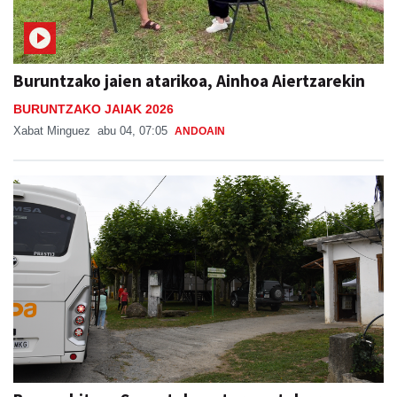
Buruntzako jaien atarikoa, Ainhoa Aiertzarekin
BURUNTZAKO JAIAK 2026
Xabat Minguez
abu 04, 07:05
ANDOAIN
Bus zerbitzua Sanestebanetara, asteburu
honetan