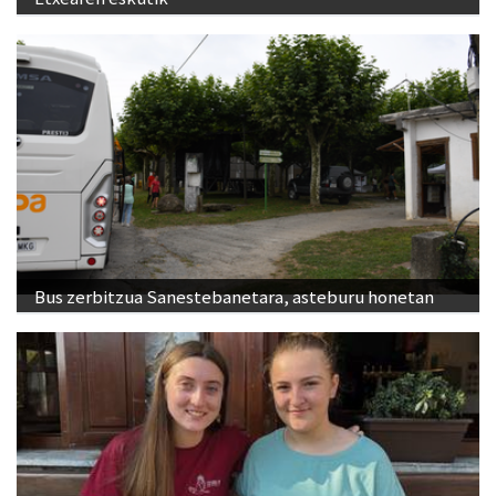
Bus zerbitzua Sanestebanetara, asteburu honetan