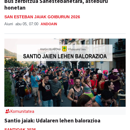
SAN ESTEBAN JAIAK GOIBURUN 2026
Aiurri
abu 05, 07:00
ANDOAIN
Komunitatea
Santio jaiak: Udalaren lehen balorazioa
SANTIOAK 2026
Amasa-Villabonako Udala
abu 05
AMASA-VILLABONA