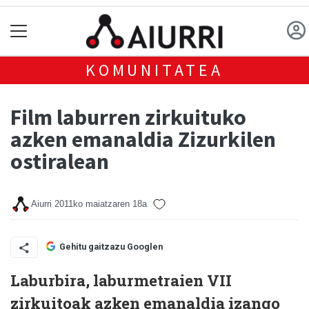
KOMUNITATEA
Film laburren zirkuituko
azken emanaldia Zizurkilen
ostiralean
Aiurri
2011ko maiatzaren 18a
Gehitu gaitzazu Googlen
Laburbira, laburmetraien VII
zirkuitoak azken emanaldia izango