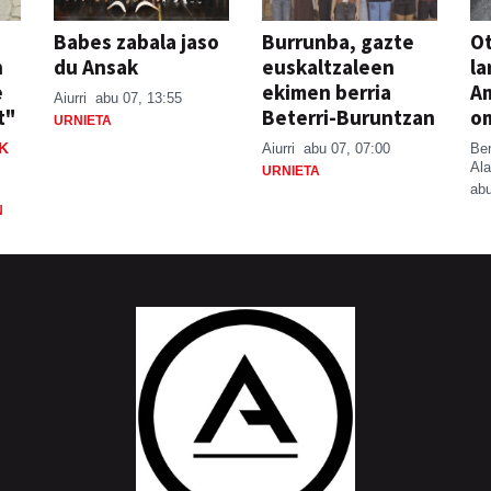
Babes zabala jaso
Burrunba, gazte
Ot
n
du Ansak
euskaltzaleen
la
e
ekimen berria
A
Aiurri
abu 07, 13:55
t"
Beterri-Buruntzan
o
URNIETA
K
Aiurri
abu 07, 07:00
Be
Ala
URNIETA
abu
N