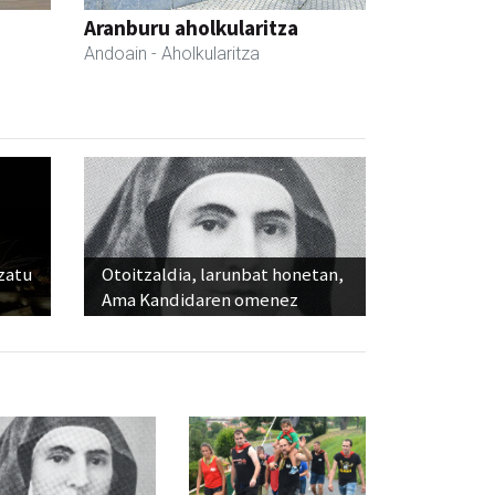
Aranburu aholkularitza
Andoain
- Aholkularitza
ozatu
Otoitzaldia, larunbat honetan,
Ama Kandidaren omenez