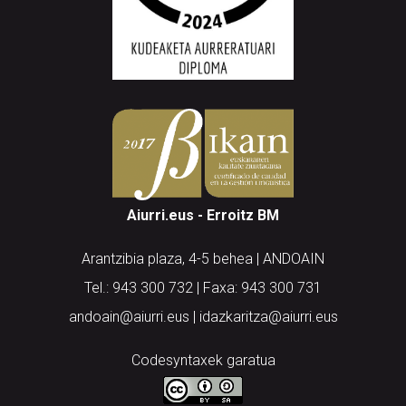
Aiurri.eus - Erroitz BM
Arantzibia plaza, 4-5 behea | ANDOAIN
Tel.: 943 300 732 | Faxa: 943 300 731
andoain@aiurri.eus | idazkaritza@aiurri.eus
Codesyntaxek garatua