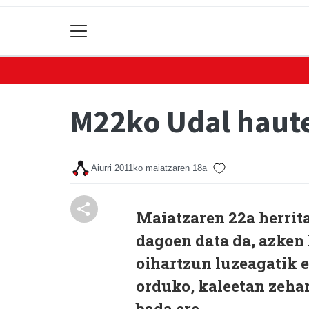
M22ko Udal haut
Aiurri
2011ko maiatzaren 18a
Maiatzaren 22a herrit
dagoen data da, azken
oihartzun luzeagatik 
orduko, kaleetan zehar
bada ere.