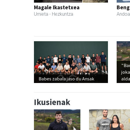
Magale Ikastetxea
Beng
Urnieta
- Hezkuntza
Andoa
"Ba
jok
Babes zabala jaso du Ansak
alda
Ikusienak