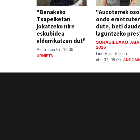
"Banakako
"Auzotarrek oso
Txapelketan
ondo erantzute
jokatzeko nire
dute, beti daud
eskubidea
laguntzeko pres
aldarrikatzen dut"
SORABILLAKO JAIA
2026
Aiurri
abu 07, 12:00
Lide Ruiz Telleria
URNIETA
abu 07, 08:00
ANDOAI