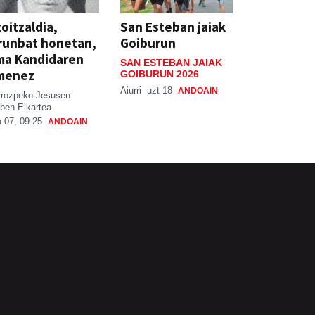
oitzaldia,
San Esteban jaiak
runbat honetan,
Goiburun
ma Kandidaren
SAN ESTEBAN JAIAK
menez
GOIBURUN 2026
Aiurri
uzt 18
ANDOAIN
rrozpeko Jesusen
ben Elkartea
 07, 09:25
ANDOAIN