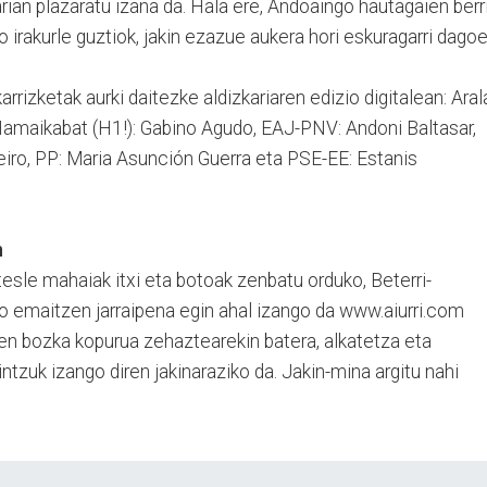
ian plazaratu izana da. Hala ere, Andoaingo hautagaien berr
o irakurle guztiok, jakin ezazue aukera hori eskuragarri dagoe
rrizketak aurki daitezke aldizkariaren edizio digitalean: Arala
, Hamaikabat (H1!): Gabino Agudo, EAJ-PNV: Andoni Baltasar,
eiro, PP: Maria Asunción Guerra eta PSE-EE: Estanis
n
tesle mahaiak itxi eta botoak zenbatu orduko, Beterri-
ko emaitzen jarraipena egin ahal izango da www.aiurri.com
uen bozka kopurua zehaztearekin batera, alkatetza eta
ntzuk izango diren jakinaraziko da. Jakin-mina argitu nahi