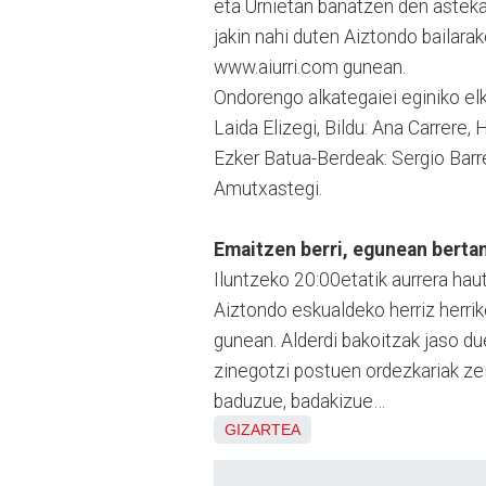
eta Urnietan banatzen den astekar
jakin nahi duten Aiztondo bailarak
www.aiurri.com gunean.
Ondorengo alkategaiei eginiko elka
Laida Elizegi, Bildu: Ana Carrere
Ezker Batua-Berdeak: Sergio Barr
Amutxastegi.
Emaitzen berri, egunean berta
Iluntzeko 20:00etatik aurrera hau
Aiztondo eskualdeko herriz herri
gunean. Alderdi bakoitzak jaso d
zinegotzi postuen ordezkariak zei
baduzue, badakizue…
GIZARTEA