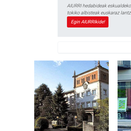
AIURRI hedabideak eskualdeko n
tokiko albisteak euskaraz lan
Egin AIURRIkide!