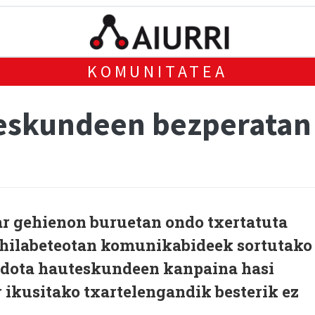
KOMUNITATEA
eskundeen bezperatan
ar gehienon buruetan ondo txertatuta
 hilabeteotan komunikabideek sortutako
edota hauteskundeen kanpaina hasi
 ikusitako txartelengandik besterik ez