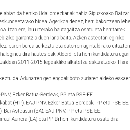
re abian da herriko Udal ordezkariak nahiz Gipuzkoako Batzar
skundeetarako bidea. Agerikoa denez, herri bakoitzean leh
a. Izan ere, lau urterako hautagaitza osatu eta herritarrek
biziko garrantzia duen lana baita. Azken asteotan eginiko
dez, euren burua aurkeztu eta datorren agintaldirako dituzten
halegindu dira hautesleak. Alderdi eta herri kandidatura ugari
kualdean 2011-2015 legealdiko alkatetza eskuratzeko. Hara
urkeztu da. Adunarren gehiengoak boto zuriaren aldeko eskae
J-PNV, Ezker Batua-Berdeak, PP eta PSE-EE.
aikabat (H1!), EAJ-PNV, Ezker Batua-Berdeak, PP eta PSE-EE.
, Bai Asteasuri (BA), EAJ-PNV, PP eta PSE-EE.
arraul Aurrera (LA) eta PP. Bi herri kandidatura osatu dira