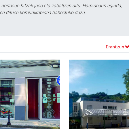
ortasun hitzak jaso eta zabaltzen ditu. Harpidedun eginda,
tzen dituen komunikabidea babestuko duzu.
Erantzun