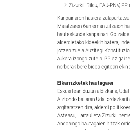
Zizurkil: Bildu, EAJ-PNV, PP
Kanpainaren hasiera zalapartatsu
Maiatzaren 6an eman zitzaion has
hauteskunde kanpainari. Goizalde 
alderdietako kideekin batera, ind
jotzen zuela Auzitegi Konstituzi
aukera izango zutela. PP ez gaine
norberak bere bidea egiteari ekin 
Elkarrizketak hautagaiei
Eskuartean duzun aldizkaria, Uda
Aiztondo bailaran Udal ordezkarit
argitaratzen dira, alderdi politik
Asteasu, Larraul eta Zizurkil herri
Andoaingo hautagaien hitzak orrio