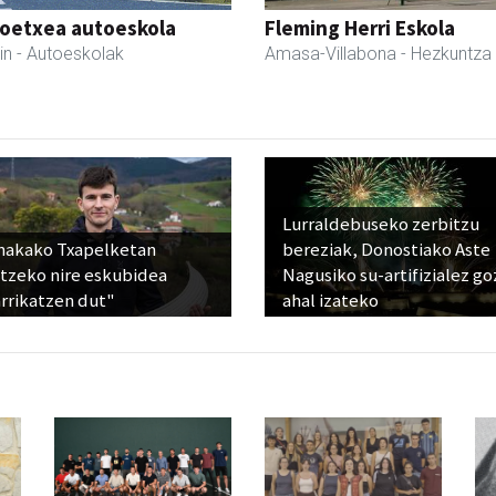
oetxea autoeskola
Fleming Herri Eskola
in
- Autoeskolak
Amasa-Villabona
- Hezkuntza
Lurraldebuseko zerbitzu
nakako Txapelketan
bereziak, Donostiako Aste
atzeko nire eskubidea
Nagusiko su-artifizialez g
rrikatzen dut"
ahal izateko