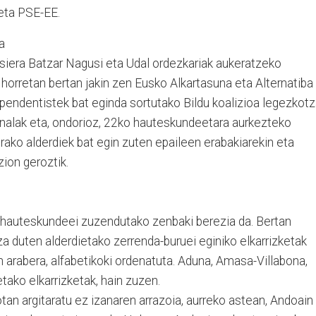
 eta PSE-EE.
a
iera Batzar Nagusi eta Udal ordezkariak aukeratzeko
horretan bertan jakin zen Eusko Alkartasuna eta Alternatiba
ependentistek bat eginda sortutako Bildu koalizioa legezkotz
onalak eta, ondorioz, 22ko hauteskundeetara aurkezteko
rako alderdiek bat egin zuten epaileen erabakiarekin eta
zion geroztik.
l hauteskundeei zuzendutako zenbaki berezia da. Bertan
za duten alderdietako zerrenda-buruei eginiko elkarrizketak
oen arabera, alfabetikoki ordenatuta. Aduna, Amasa-Villabona,
etako elkarrizketak, hain zuzen.
tan argitaratu ez izanaren arrazoia, aurreko astean, Andoain