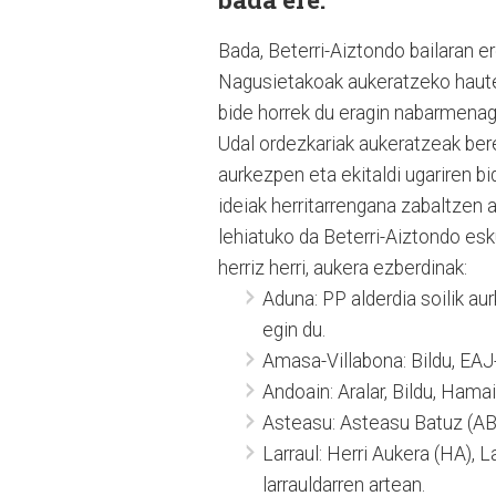
Bada, Beterri-Aiztondo bailaran e
Nagusietakoak aukeratzeko haute
bide horrek du eragin nabarmenago
Udal ordezkariak aukeratzeak bere
aurkezpen eta ekitaldi ugariren bi
ideiak herritarrengana zabaltzen a
lehiatuko da Beterri-Aiztondo es
herriz herri, aukera ezberdinak:
Aduna: PP alderdia soilik a
egin du.
Amasa-Villabona: Bildu, EA
Andoain: Aralar, Bildu, Ham
Asteasu: Asteasu Batuz (AB)
Larraul: Herri Aukera (HA), L
larrauldarren artean.