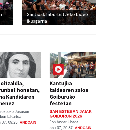
n
Santioak laburbiltzeko bideo
ikusgarria
oitzaldia,
Kantujira
runbat honetan,
taldearen saioa
ma Kandidaren
Goiburuko
menez
festetan
SAN ESTEBAN JAIAK
rrozpeko Jesusen
GOIBURUN 2026
ben Elkartea
Jon Ander Ubeda
 07, 09:25
ANDOAIN
abu 07, 20:37
ANDOAIN