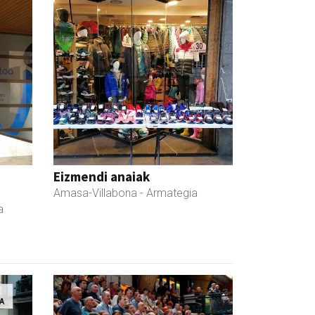
Eizmendi anaiak
Amasa-Villabona
- Armategia
a