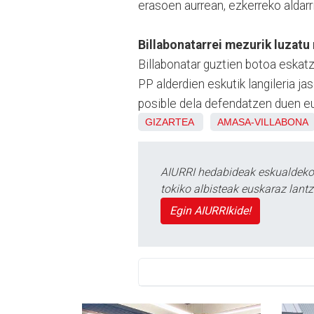
erasoen aurrean, ezkerreko aldarr
Billabonatarrei mezurik luzatu
Billabonatar guztien botoa eska
PP alderdien eskutik langileria ja
posible dela defendatzen duen eus
GIZARTEA
AMASA-VILLABONA
AIURRI hedabideak eskualdeko n
tokiko albisteak euskaraz lan
Egin AIURRIkide!