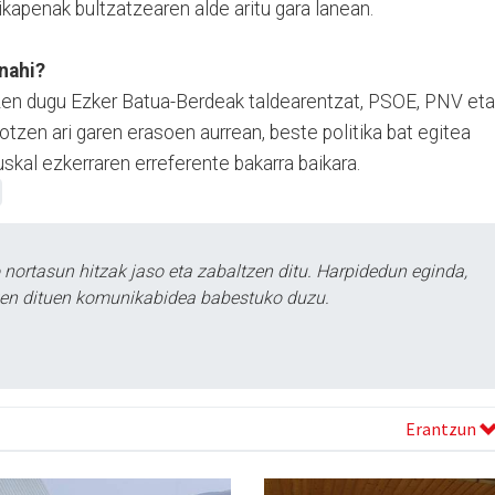
ikapenak bultzatzearen alde aritu gara lanean.
 nahi?
tzen dugu Ezker Batua-Berdeak taldearentzat, PSOE, PNV eta
sotzen ari garen erasoen aurrean, beste politika bat egitea
kal ezkerraren erreferente bakarra baikara.
ortasun hitzak jaso eta zabaltzen ditu. Harpidedun eginda,
tzen dituen komunikabidea babestuko duzu.
Erantzun