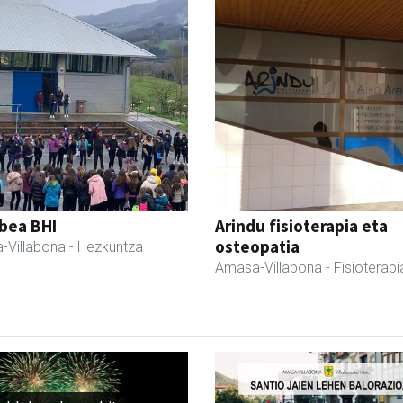
bea BHI
Arindu fisioterapia eta
osteopatia
-Villabona
- Hezkuntza
Amasa-Villabona
- Fisioterapi