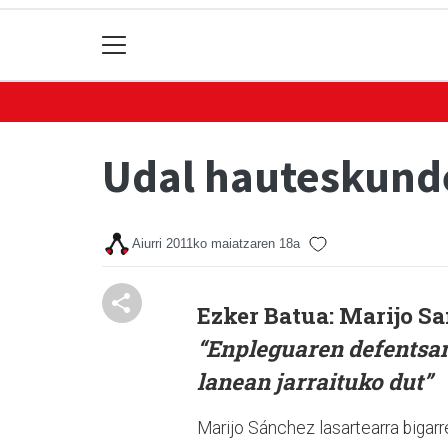
Udal hauteskund
Aiurri
2011ko maiatzaren 18a
Ezker Batua:
Marijo S
“Enpleguaren defentsan
lanean jarraituko dut”
Marijo Sánchez lasartearra bigar