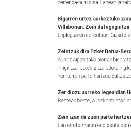
zerrenda-buru gisa. Lanean jarra
Bigarren urtez aurkeztuko zar
Villabonan. Zein da legegintza
Enpleguaren defentsan, Gizarte Ze
Zeintzuk dira Ezker Batua-Ber
Aurrez aipatutako alorrak biderat
hirigintza, etxebizitza edota higi
herritarren parte hartzea bultzat
Zer diozu aurreko legealdian 
Besteak beste, aurrekontuetan ed
Zein izan da zuen parte hartze
Lan erreformaren edo pentsioen g