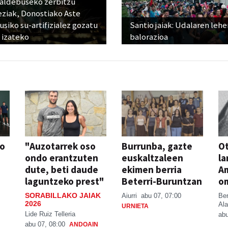
raldebuseko zerbitzu
eziak, Donostiako Aste
siko su-artifizialez gozatu
Santio jaiak: Udalaren lehe
 izateko
balorazioa
so
"Auzotarrek oso
Burrunba, gazte
Ot
ondo erantzuten
euskaltzaleen
la
dute, beti daude
ekimen berria
A
laguntzeko prest"
Beterri-Buruntzan
o
SORABILLAKO JAIAK
Aiurri
abu 07, 07:00
Be
2026
Ala
URNIETA
Lide Ruiz Telleria
abu
abu 07, 08:00
ANDOAIN