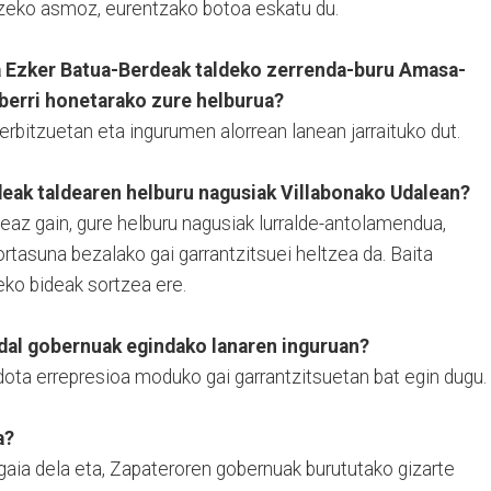
itzeko asmoz, eurentzako botoa eskatu du.
a Ezker Batua-Berdeak taldeko zerrenda-buru Amasa-
 berri honetarako zure helburua?
rbitzuetan eta ingurumen alorrean lanean jarraituko dut.
deak taldearen helburu nagusiak Villabonako Udalean?
zeaz gain, gure helburu nagusiak lurralde-antolamendua,
kortasuna bezalako gai garrantzitsuei heltzea da. Baita
zeko bideak sortzea ere.
Udal gobernuak egindako lanaren inguruan?
ota errepresioa moduko gai garrantzitsuetan bat egin dugu.
a?
aia dela eta, Zapateroren gobernuak burututako gizarte