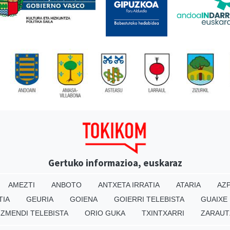
Gertuko informazioa, euskaraz
AMEZTI
ANBOTO
ANTXETA IRRATIA
ATARIA
AZP
TIA
GEURIA
GOIENA
GOIERRI TELEBISTA
GUAIXE
IZMENDI TELEBISTA
ORIO GUKA
TXINTXARRI
ZARAUT