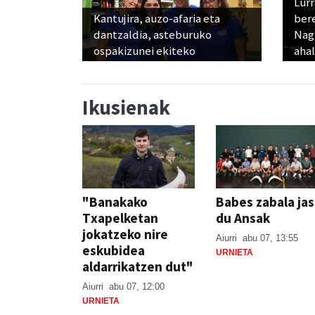
Lur
Kantujira, auzo-afaria eta
ber
dantzaldia, asteburuko
Nagu
ospakizunei ekiteko
ahal
Ikusienak
"Banakako
Babes zabala ja
Txapelketan
du Ansak
jokatzeko nire
Aiurri
abu 07, 13:55
eskubidea
URNIETA
aldarrikatzen dut"
Aiurri
abu 07, 12:00
URNIETA