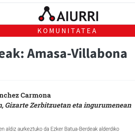
KOMUNITATEA
eak: Amasa-Villabona
anchez Carmona
, Gizarte Zerbitzuetan eta ingurumenean
ren aldiz aurkeztuko da Ezker Batua-Berdeak alderdiko