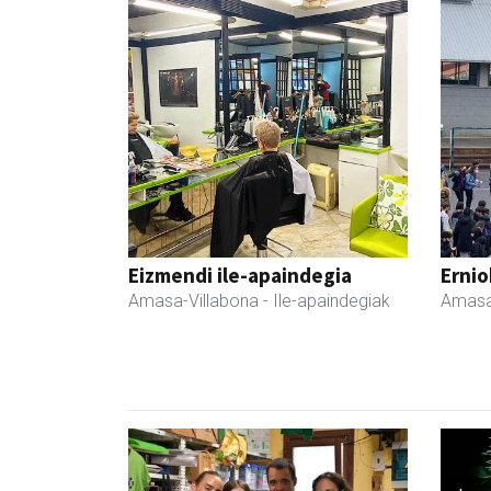
Eizmendi ile-apaindegia
Ernio
Amasa-Villabona
- Ile-apaindegiak
Amasa