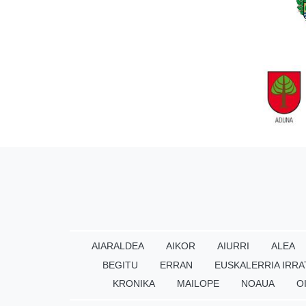
AIARALDEA
AIKOR
AIURRI
ALEA
BEGITU
ERRAN
EUSKALERRIA IRRA
KRONIKA
MAILOPE
NOAUA
O