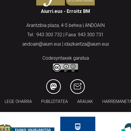
Aiurri.eus - Erroitz BM
Arantzibia plaza, 4-5 behea | ANDOAIN
Tel.: 943 300 732 | Faxa: 943 300 731
andoain@aiurri.eus | idazkaritza@aiurri.eus
Codesyntaxek garatua
LEGE OHARRA
PUBLIZITATEA
ARAUAK
HARREMANET