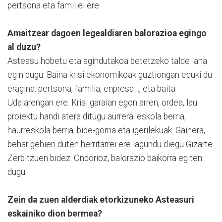
pertsona eta familiei ere.
Amaitzear dagoen legealdiaren balorazioa egingo
al duzu?
Asteasu hobetu eta agindutakoa betetzeko talde lana
egin dugu. Baina krisi ekonomikoak guztiongan eduki du
eragina: pertsona, familia, enpresa…, eta baita
Udalarengan ere. Krisi garaian egon arren, ordea, lau
proiektu handi atera ditugu aurrera: eskola berria,
haurreskola berria, bide-gorria eta igerilekuak. Gainera,
behar gehien duten herritarrei ere lagundu diegu Gizarte
Zerbitzuen bidez. Ondorioz, balorazio baikorra egiten
dugu.
Zein da zuen alderdiak etorkizuneko Asteasuri
eskainiko dion bermea?