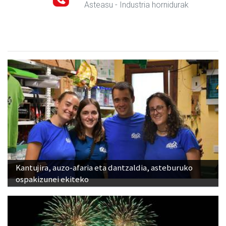
Asteasu
- Industria hornidurak
Kantujira, auzo-afaria eta dantzaldia, asteburuko
ospakizunei ekiteko