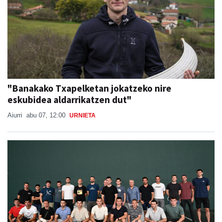
"Banakako Txapelketan jokatzeko nire
eskubidea aldarrikatzen dut"
Aiurri
abu 07, 12:00
URNIETA