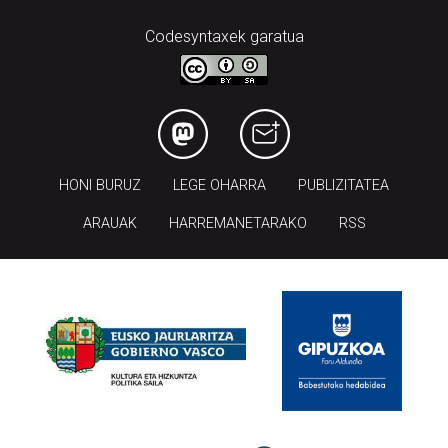
Codesyntaxek garatua
HONI BURUZ
LEGE OHARRA
PUBLIZITATEA
ARAUAK
HARREMANETARAKO
RSS