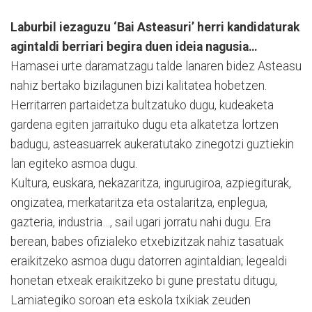
Laburbil iezaguzu ‘Bai Asteasuri’ herri kandidaturak
agintaldi berriari begira duen ideia nagusia…
Hamasei urte daramatzagu talde lanaren bidez Asteasu
nahiz bertako bizilagunen bizi kalitatea hobetzen.
Herritarren partaidetza bultzatuko dugu, kudeaketa
gardena egiten jarraituko dugu eta alkatetza lortzen
badugu, asteasuarrek aukeratutako zinegotzi guztiekin
lan egiteko asmoa dugu.
Kultura, euskara, nekazaritza, ingurugiroa, azpiegiturak,
ongizatea, merkataritza eta ostalaritza, enplegua,
gazteria, industria…, sail ugari jorratu nahi dugu. Era
berean, babes ofizialeko etxebizitzak nahiz tasatuak
eraikitzeko asmoa dugu datorren agintaldian; legealdi
honetan etxeak eraikitzeko bi gune prestatu ditugu,
Lamiategiko soroan eta eskola txikiak zeuden