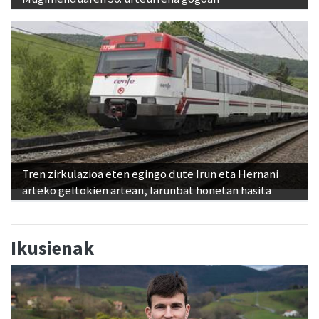
Tren zirkulazioa eten egingo dute Irun eta Hernani
arteko geltokien artean, larunbat honetan hasita
Ikusienak