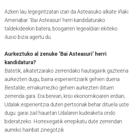
Azken lau legegintzatan izan da Asteasuko alkate Iñaki
Amenabar. ‘Bai Asteasuri’ herri kandidaturako
taldekideekin batera, bosgarren legealdiari ekiteko
ilusio bizia agertu du.
Aurkeztuko al zenuke ‘Bai Asteasuri’ herri
kandidatura?
Batetik, alkatetzarako zerrendako hautagairik gazteena
aurkezten dugu, baina esperientziarik gehien duena.
Bestalde, emakumezko gehien aurkezten dituen
zerrenda gara. Era berean, krisi ekonomikoaren erdian,
Udalak esperientzia duten pertsonak behar dituela uste
dugu: garai zail hauetan Udalaren kudeaketa ondo
bideratzeko. Horrexegatik errepikatu dute zerrendan
aurreko hainbat zinegotzik.