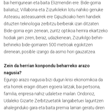
bai herrigunean eta baita Elizmendin ere. Bide-gorria
baliatuz, Villabona eta Zizurkilekin lotu nahiko genuke
Asteasu; asteasuarrek ere Gipuzkoako herri handiek
dituzten teknologia zerbitzu berberak izan ditzaten.
Bide-gorria egin zenean, zuntz optikoa herrira ekartzeko
hodiak jarri ziren, beraz, udazkenean, Zizurkilgo behin-
behineko bide-gorriaren 500 metroak egokitzen
direnean, posible izango da asmo hori gauzatzea.
Zein da herrian konpondu beharreko arazo
nagusia?
Egungo arazo nagusia bizi dugun krisi ekonomikoa da
eta horrek eragin dituen egoera latzak, bai pertsona,
familia, enpresa nahiz udaletxe mailan. Ondorioz,
Udaleko Gizarte Zerbitzuetatik langabetuei laguntzen
ahaleginduko gara eta baita premia larrian geratu diren