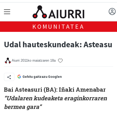
KOMUNITATEA
Udal hauteskundeak: Asteasu
Aiurri
2011ko maiatzaren 18a
Gehitu gaitzazu Googlen
Bai Asteasuri (BA):
Iñaki Amenabar
“Udalaren kudeaketa eraginkorraren
bermea gara”