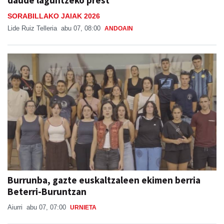
SORABILLAKO JAIAK 2026
Lide Ruiz Telleria
abu 07, 08:00
ANDOAIN
Burrunba, gazte euskaltzaleen ekimen berria
Beterri-Buruntzan
Aiurri
abu 07, 07:00
URNIETA