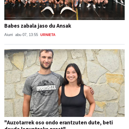
Babes zabala jaso du Ansak
Aiurri
abu 07, 13:55
URNIETA
"Auzotarrek oso ondo erantzuten dute, beti
daude laguntzeko prest"