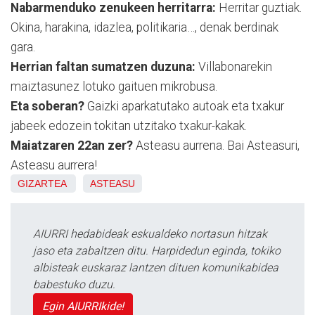
Nabarmenduko zenukeen herritarra:
Herritar guztiak.
Okina, harakina, idazlea, politikaria…, denak berdinak
gara.
Herrian faltan sumatzen duzuna:
Villabonarekin
maiztasunez lotuko gaituen mikrobusa.
Eta soberan?
Gaizki aparkatutako autoak eta txakur
jabeek edozein tokitan utzitako txakur-kakak.
Maiatzaren 22an zer?
Asteasu aurrena. Bai Asteasuri,
Asteasu aurrera!
GIZARTEA
ASTEASU
AIURRI hedabideak eskualdeko nortasun hitzak
jaso eta zabaltzen ditu. Harpidedun eginda, tokiko
albisteak euskaraz lantzen dituen komunikabidea
babestuko duzu.
Egin AIURRIkide!