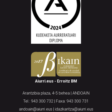
Aiurri.eus - Erroitz BM
Arantzibia plaza, 4-5 behea | ANDOAIN
Tel.: 943 300 732 | Faxa: 943 300 731
andoain@aiurri.eus | idazkaritza@aiurri.eus