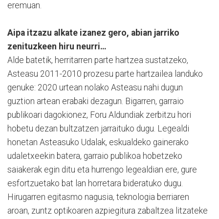
eremuan.
Aipa itzazu alkate izanez gero, abian jarriko
zenituzkeen hiru neurri…
Alde batetik, herritarren parte hartzea sustatzeko,
Asteasu 2011-2010 prozesu parte hartzailea landuko
genuke: 2020 urtean nolako Asteasu nahi dugun
guztion artean erabaki dezagun. Bigarren, garraio
publikoari dagokionez, Foru Aldundiak zerbitzu hori
hobetu dezan bultzatzen jarraituko dugu. Legealdi
honetan Asteasuko Udalak, eskualdeko gainerako
udaletxeekin batera, garraio publikoa hobetzeko
saiakerak egin ditu eta hurrengo legealdian ere, gure
esfortzuetako bat lan horretara bideratuko dugu.
Hirugarren egitasmo nagusia, teknologia berriaren
aroan, zuntz optikoaren azpiegitura zabaltzea litzateke