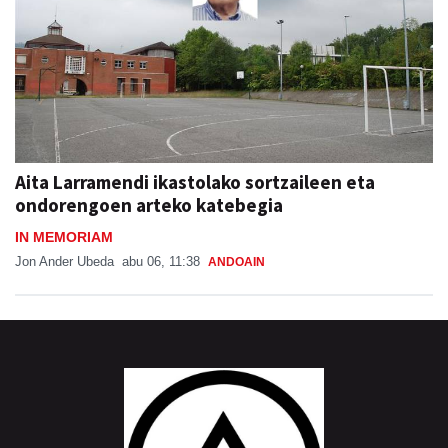
Aita Larramendi ikastolako sortzaileen eta
ondorengoen arteko katebegia
IN MEMORIAM
Jon Ander Ubeda
abu 06, 11:38
ANDOAIN