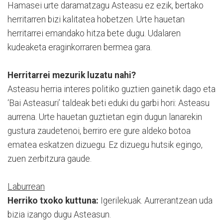
Hamasei urte daramatzagu Asteasu ez ezik, bertako
herritarren bizi kalitatea hobetzen. Urte hauetan
herritarrei emandako hitza bete dugu. Udalaren
kudeaketa eraginkorraren bermea gara.
Herritarrei mezurik luzatu nahi?
Asteasu herria interes politiko guztien gainetik dago eta
‘Bai Asteasuri’ taldeak beti eduki du garbi hori: Asteasu
aurrena. Urte hauetan guztietan egin dugun lanarekin
gustura zaudetenoi, berriro ere gure aldeko botoa
ematea eskatzen dizuegu. Ez dizuegu hutsik egingo,
zuen zerbitzura gaude.
Laburrean
Herriko txoko kuttuna:
Igerilekuak. Aurrerantzean uda
bizia izango dugu Asteasun.