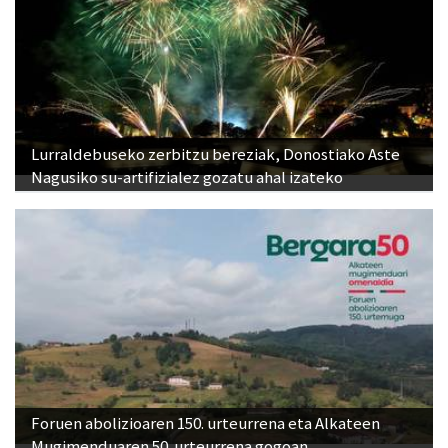
Lurraldebuseko zerbitzu bereziak, Donostiako Aste
Nagusiko su-artifizialez gozatu ahal izateko
Foruen abolizioaren 150. urteurrena eta Alkateen
Mugimenduaren 50. urteurrena gogoan