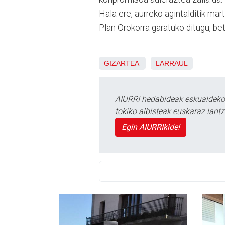
Hala ere, aurreko agintalditik mar
Plan Orokorra garatuko ditugu, beti
GIZARTEA
LARRAUL
AIURRI hedabideak eskualdeko n
tokiko albisteak euskaraz lan
Egin AIURRIkide!