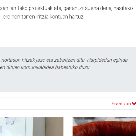
txan jarritako proiektuak eta, garrantzitsuena dena, hasitako
 ere herritarren iritzia kontuan hartuz.
ortasun hitzak jaso eta zabaltzen ditu. Harpidedun eginda,
tzen dituen komunikabidea babestuko duzu.
Erantzun