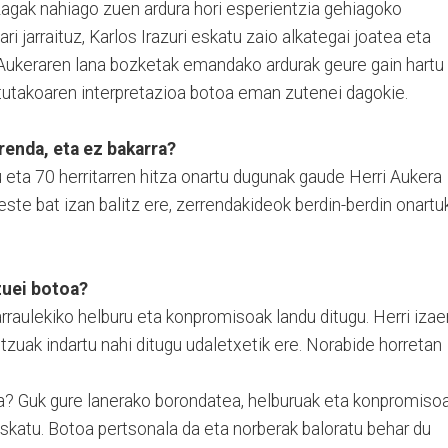
agak nahiago zuen ardura hori esperientzia gehiagoko
 jarraituz, Karlos Irazuri eskatu zaio alkategai joatea eta
 Aukeraren lana bozketak emandako ardurak geure gain hartu
atutakoaren interpretazioa botoa eman zutenei dagokie.
rrenda, eta ez bakarra?
 eta 70 herritarren hitza onartu dugunak gaude Herri Aukera
te bat izan balitz ere, zerrendakideok berdin-berdin onartu
zuei botoa?
raulekiko helburu eta konpromisoak landu ditugu. Herri izaer
itzuak indartu nahi ditugu udaletxetik ere. Norabide horretan
a? Guk gure lanerako borondatea, helburuak eta konpromiso
eskatu. Botoa pertsonala da eta norberak baloratu behar du