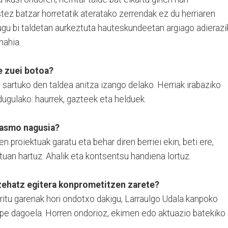
tez batzar horretatik ateratako zerrendak ez du herriaren
dugu bi taldetan aurkeztuta hauteskundeetan argiago adierazi
nahia.
e zuei botoa?
sartuko den taldea anitza izango delako. Herriak irabaziko
dugulako: haurrek, gazteek eta helduek.
tasmo nagusia?
n proiektuak garatu eta behar diren berriei ekin, beti ere,
ontuan hartuz. Ahalik eta kontsentsu handiena lortuz.
zehatz egitera konprometitzen zarete?
aritu garenak hori ondotxo dakigu, Larraulgo Udala kanpoko
pe dagoela. Horren ondorioz, ekimen edo aktuazio batekiko