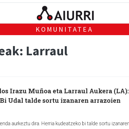
KOMUNITATEA
ak: Larraul
los Irazu Muñoa eta Larraul Aukera (LA):
Bi Udal talde sortu izanaren arrazoien
renda aurkeztu dira. Herria kudeatzeko bi talde sortu izanare