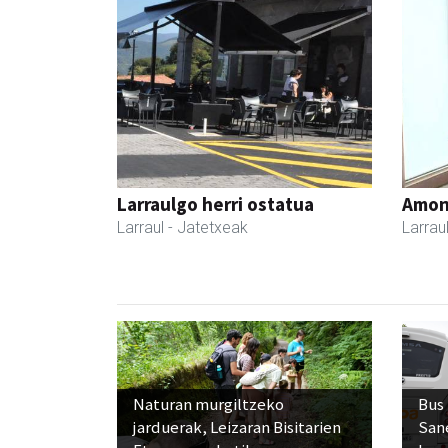
Larraulgo herri ostatua
Amona
Larraul
- Jatetxeak
Larrau
Naturan murgiltzeko
Bus
jarduerak, Leizaran Bisitarien
San