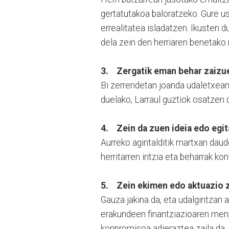
gertatutakoa baloratzeko. Gure us
errealitatea isladatzen. Ikusten 
dela zein den herriaren benetako 
3. Zergatik eman behar zaizu
Bi zerrendetan joanda udaletxean 
duelako, Larraul guztiok osatzen 
4. Zein da zuen ideia edo egi
Aurreko agintalditik martxan daude
herritarren iritzia eta beharrak k
5. Zein ekimen edo aktuazio 
Gauza jakina da, eta udalgintzan 
erakundeen finantziazioaren men
konpromisoa adieraztea zaila da.