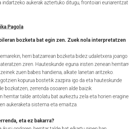
a indartzeko aukerak aztertuko ditugu, frontoiari euriarentzat
jika Pagola
ileran bozketa bat egin zen. Zuek nola interpretatzen
temarekin, herri batzarrean bozketa bidez udaletxera joango
 ateratzen ziren. Hauteskunde eguna iristen zenean herritar
 zeinek zuen babes handiena, alkate lanetan aritzeko.
egotzien kopurua bostetik zazpira igo da eta hauteskunde
e bozkatzen, zerrenda osoaren alde baizik.
n herritar talde antolatu bat aurkeztu zela eta horien eragin
ien aukeraketa sistema eta emaitza.
errenda, eta ez bakarra?
ikusi ondoren, herritar talde bat elkartu ginen han