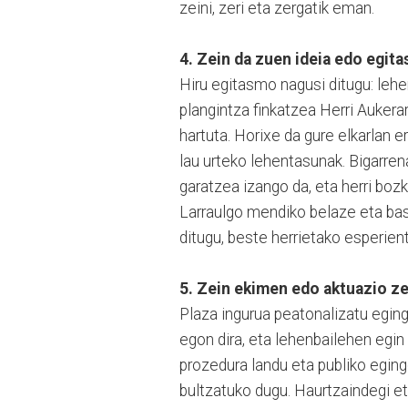
zeini, zeri eta zergatik eman.
4. Zein da zuen ideia edo egit
Hiru egitasmo nagusi ditugu: lehe
plangintza finkatzea Herri Aukera
hartuta. Horixe da gure elkarlan e
lau urteko lehentasunak. Bigarre
garatzea izango da, eta herri bozk
Larraulgo mendiko belaze eta ba
ditugu, beste herrietako esperient
5. Zein ekimen edo aktuazio z
Plaza ingurua peatonalizatu eging
egon dira, eta lehenbailehen egin
prozedura landu eta publiko eging
bultzatuko dugu. Haurtzaindegi et