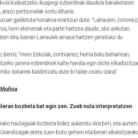
 Eskola kudeatzeko ikuspegi ezberdinak daudela banaketaren
, arazo pertsonalak sortu dituela.
guruan galdetuta honakoa erantzun dute: “Larraulen, zorionez
roa, herri ekimenak eta parte hartzea daude, alor askotan.
en dira, bainan Larraulek arnasa hartzen jarraituko du
berriz, “Herri Eskolak, zoritxarrez, herria batu beharrean,
tzeko jarrera ezberdinek kalte handia egin diote elkarbizitzar
riko liskarrek baldintzatu dute bi talde osatu izana”.
u Muñoa
ileran bozketa bat egin zen. Zuek nola interpretatzen
ako hautagaiak bozketa bidez aukeratu dira beti, eta aurten
itz Usandizagak atera zuen boto gehien eta berari alkatetzarak