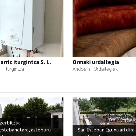
rriz iturgintza S. L.
Ormaki urdaitegia
l
- Iturgintza
Andoain
- Urdaitegiak
 zerbitzua
estebanetara, asteburu
San Esteban Eguna ari dira