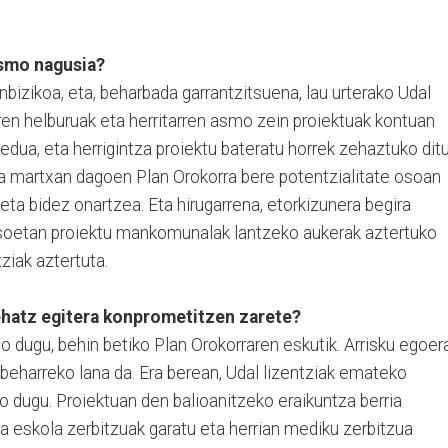
asmo nagusia?
nbizikoa, eta, beharbada garrantzitsuena, lau urterako Udal
ren helburuak eta herritarren asmo zein proiektuak kontuan
redua, eta herrigintza proiektu bateratu horrek zehaztuko dit
na martxan dagoen Plan Orokorra bere potentzialitate osoan
eta bidez onartzea. Eta hirugarrena, etorkizunera begira
soetan proiektu mankomunalak lantzeko aukerak aztertuko
ziak aztertuta.
ehatz egitera konprometitzen zarete?
o dugu, behin betiko Plan Orokorraren eskutik. Arrisku egoer
 beharreko lana da. Era berean, Udal lizentziak emateko
o dugu. Proiektuan den balioanitzeko eraikuntza berria
a eskola zerbitzuak garatu eta herrian mediku zerbitzua