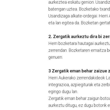
aurkeztea eskatu genion. Usandiz
batengan uztea. Bozketako txandari
Usandizaga alkate-ordegai. Herri
eta lan egitea da. Bozketan gert
2. Zergatik aurkeztu dira bi ze
Herri bozketara hautagai aurkeztu
zerrendan. Bozketaren emaitza bes
genuen.
3 Zergatik eman behar zaizue 
Herri Aukerako zerrendakideok Lar
integrazioa, azpiegiturak eta zerb
egingo dugu lan.
Zergatik eman behar zaigun boto
aurkeztu ditugu, ez dugu botorik 