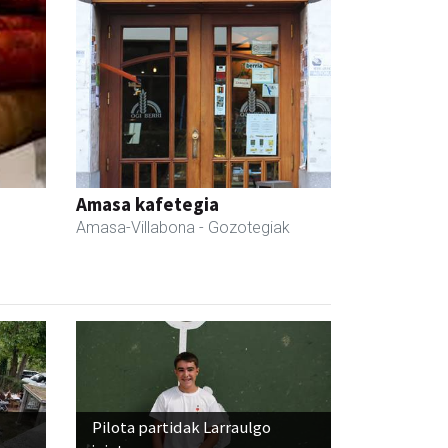
Amasa kafetegia
Amasa-Villabona
- Gozotegiak
Pilota partidak Larraulgo