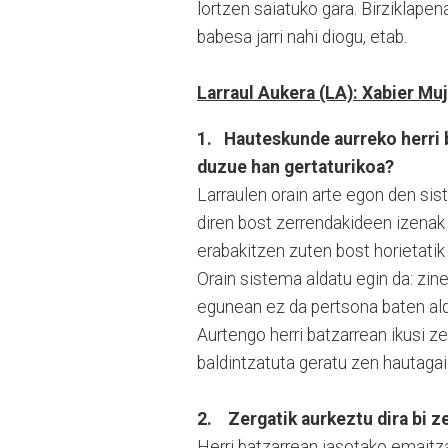
lortzen saiatuko gara. Birziklapen
babesa jarri nahi diogu, etab.
Larraul Aukera (LA): Xabier Mu
1. Hauteskunde aurreko herri b
duzue han gertaturikoa?
Larraulen orain arte egon den sis
diren bost zerrendakideen izenak
erabakitzen zuten bost horietatik
Orain sistema aldatu egin da: zin
egunean ez da pertsona baten ald
Aurtengo herri batzarrean ikusi ze
baldintzatuta geratu zen hautaga
2. Zergatik aurkeztu dira bi z
Herri batzarrean jasotako emaitza 