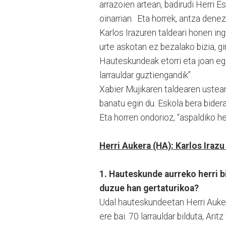
arrazoien artean, badirudi Herri
oinarrian. Eta horrek, antza denez
Karlos Irazuren taldeari honen in
urte askotan ez bezalako bizia, gi
Hauteskundeak etorri eta joan egit
larrauldar guztiengandik”.
Xabier Mujikaren taldearen ustean, 
banatu egin du. Eskola bera bidera
Eta horren ondorioz, “aspaldiko her
Herri Aukera (HA): Karlos Iraz
1. Hauteskunde aurreko herri b
duzue han gertaturikoa?
Udal hauteskundeetan Herri Auker
ere bai. 70 larrauldar bilduta, Ar