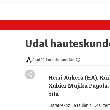
Udal hauteskunde
Aiurri
2011ko maiatzaren 18a
Herri Aukera (HA): Kar
Xabier Mujika Pagola. 
bila
Estrainekoz Larraulen bi Udal zer