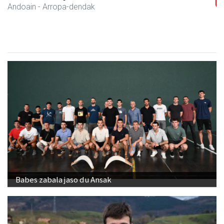
Andoain
- Arropa-dendak
Babes zabala jaso du Ansak