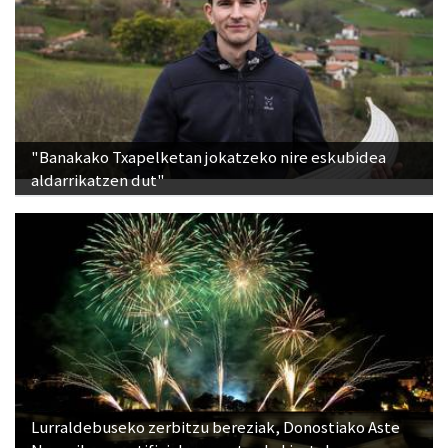
"Banakako Txapelketan jokatzeko nire eskubidea
aldarrikatzen dut"
Lurraldebuseko zerbitzu bereziak, Donostiako Aste