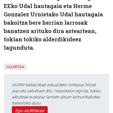
EEko Udal hautagaia eta Herme
Gonzalez Urnietako Udal hautagaia
bakoitza bere herrian larrosak
banatzen arituko dira asteartean,
tokian tokiko alderdikideez
lagunduta.
GIZARTEA
AIURRI hedabideak eskualdeko nortasun hitzak
jaso eta zabaltzen ditu. Harpidedun eginda, tokiko
albisteak euskaraz lantzen dituen komunikabidea
babestuko duzu.
Egin AIURRIkide!