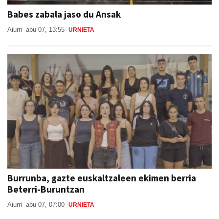
Babes zabala jaso du Ansak
Aiurri
abu 07, 13:55
URNIETA
Burrunba, gazte euskaltzaleen ekimen berria
Beterri-Buruntzan
Aiurri
abu 07, 07:00
URNIETA