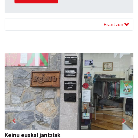
Erantzun
Previous
Next
Keinu euskal jantziak