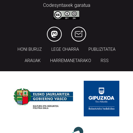
Codesyntaxek garatua
HONI BURUZ
LEGE OHARRA
PUBLIZITATEA
ARAUAK
HARREMANETARAKO
RSS