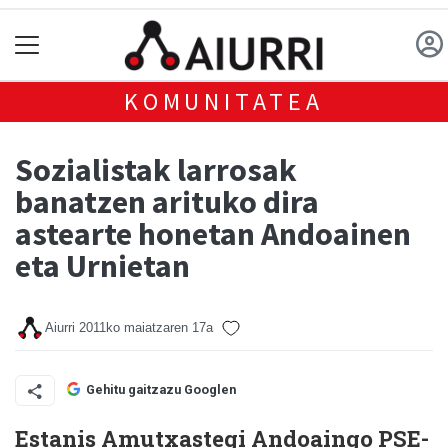
KOMUNITATEA
Sozialistak larrosak
banatzen arituko dira
astearte honetan Andoainen
eta Urnietan
Aiurri
2011ko maiatzaren 17a
Gehitu gaitzazu Googlen
Estanis Amutxastegi Andoaingo PSE-