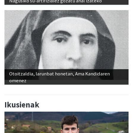
Nagusiko su-artifizialez gozatu ahal izateko
Otoitzaldia, larunbat honetan, Ama Kandidaren
omenez
Ikusienak