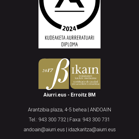
Aiurri.eus - Erroitz BM
Arantzibia plaza, 4-5 behea | ANDOAIN
Tel.: 943 300 732 | Faxa: 943 300 731
andoain@aiurri.eus | idazkaritza@aiurri.eus