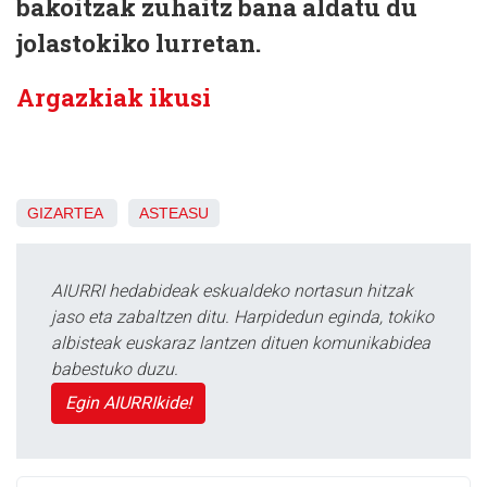
bakoitzak zuhaitz bana aldatu du
jolastokiko lurretan.
Argazkiak ikusi
GIZARTEA
ASTEASU
AIURRI hedabideak eskualdeko nortasun hitzak
jaso eta zabaltzen ditu. Harpidedun eginda, tokiko
albisteak euskaraz lantzen dituen komunikabidea
babestuko duzu.
Egin AIURRIkide!