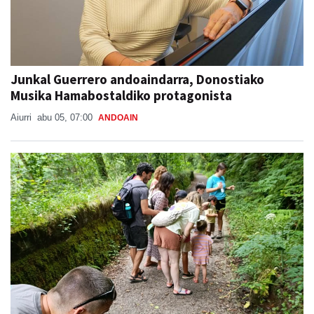
Junkal Guerrero andoaindarra, Donostiako
Musika Hamabostaldiko protagonista
Aiurri
abu 05, 07:00
ANDOAIN