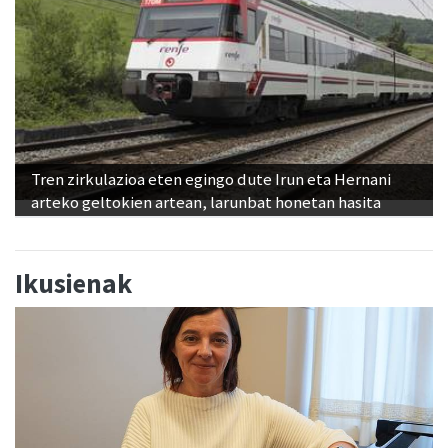
Tren zirkulazioa eten egingo dute Irun eta Hernani
arteko geltokien artean, larunbat honetan hasita
Ikusienak