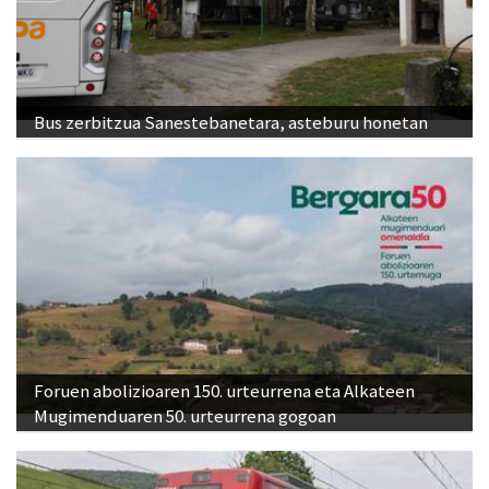
Bus zerbitzua Sanestebanetara, asteburu honetan
Foruen abolizioaren 150. urteurrena eta Alkateen
Mugimenduaren 50. urteurrena gogoan