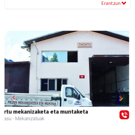
Erantzun
Previous
Next
Kabela
Asteasu
- Gozotegiak