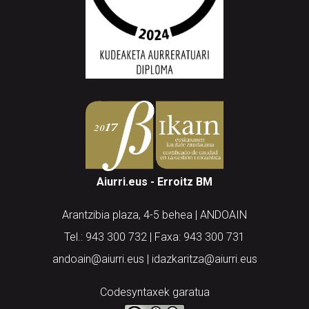
Aiurri.eus - Erroitz BM
Arantzibia plaza, 4-5 behea | ANDOAIN
Tel.: 943 300 732 | Faxa: 943 300 731
andoain@aiurri.eus | idazkaritza@aiurri.eus
Codesyntaxek garatua