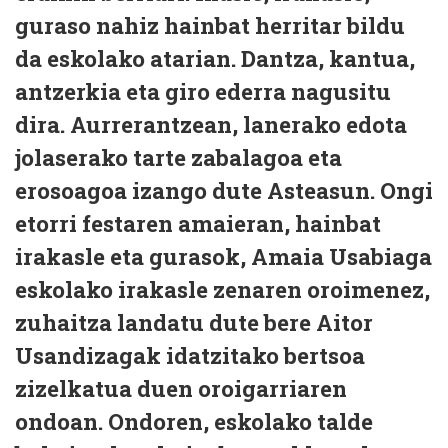
guraso nahiz hainbat herritar bildu
da eskolako atarian. Dantza, kantua,
antzerkia eta giro ederra nagusitu
dira. Aurrerantzean, lanerako edota
jolaserako tarte zabalagoa eta
erosoagoa izango dute Asteasun. Ongi
etorri festaren amaieran, hainbat
irakasle eta gurasok, Amaia Usabiaga
eskolako irakasle zenaren oroimenez,
zuhaitza landatu dute bere Aitor
Usandizagak idatzitako bertsoa
zizelkatua duen oroigarriaren
ondoan. Ondoren, eskolako talde