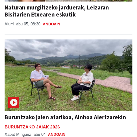
Naturan murgiltzeko jarduerak, Leizaran
Bisitarien Etxearen eskutik
Aiurri
abu 05, 08:30
ANDOAIN
Buruntzako jaien atarikoa, Ainhoa Aiertzarekin
BURUNTZAKO JAIAK 2026
Xabat Minguez
abu 04
ANDOAIN