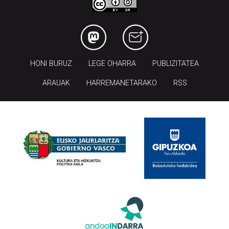
HONI BURUZ
LEGE OHARRA
PUBLIZITATEA
ARAUAK
HARREMANETARAKO
RSS