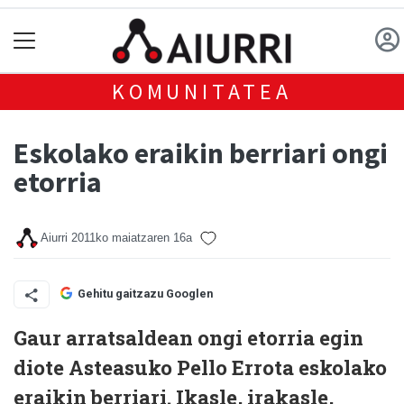
KOMUNITATEA
Eskolako eraikin berriari ongi
etorria
Aiurri
2011ko maiatzaren 16a
Gehitu gaitzazu Googlen
Gaur arratsaldean ongi etorria egin
diote Asteasuko Pello Errota eskolako
eraikin berriari. Ikasle, irakasle,