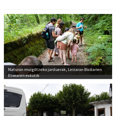
Naturan murgiltzeko jarduerak, Leizaran Bisitarien
Etxearen eskutik