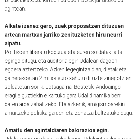
agintean.
Alkate izanez gero, zuek proposatzen dituzuen
artean martxan jarriko zenituzketen hiru neurri
aipatu.
Politikoen liberatu kopurua eta euren soldatak jaitsi
egingo ditugu, eta auditoria egin Udalean dagoen
egoera aztertzeko. Azken legegintzaldian, dietak eta
gainerakoetan 2 milioi euro xahutu dituzte zinegotzien
soldatetan soilik. Lotsagarria. Bestetik, Andoaingo
eragile guztiekin elkartuko gara Udal dinamika berri
baten aroa zabaltzeko. Eta azkenik, amigismoarekin
amaitzeko politika garden eta zehatza bultzatuko dugu.
Amaitu den agintaldiaren balorazioa egin.
Udala zorpetua dago, kinka larrian. Udalgintza iluna izan