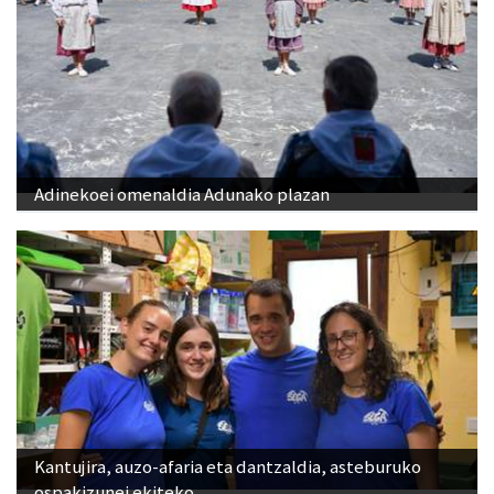
Adinekoei omenaldia Adunako plazan
Kantujira, auzo-afaria eta dantzaldia, asteburuko
ospakizunei ekiteko