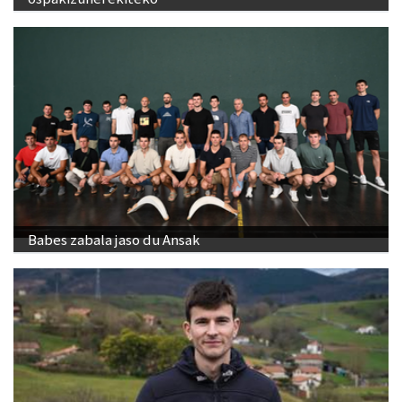
Babes zabala jaso du Ansak