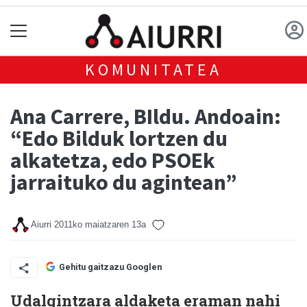
KOMUNITATEA
Ana Carrere, BIldu. Andoain:
“Edo Bilduk lortzen du
alkatetza, edo PSOEk
jarraituko du agintean”
Aiurri
2011ko maiatzaren 13a
Gehitu gaitzazu Googlen
Udalgintzara aldaketa eraman nahi