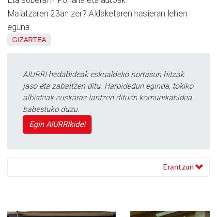
Maiatzaren 23an zer? Aldaketaren hasieran lehen
eguna.
GIZARTEA
AIURRI hedabideak eskualdeko nortasun hitzak
jaso eta zabaltzen ditu. Harpidedun eginda, tokiko
albisteak euskaraz lantzen dituen komunikabidea
babestuko duzu.
Egin AIURRIkide!
Erantzun