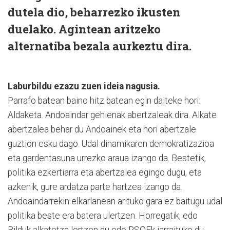
dutela dio, beharrezko ikusten
duelako. Agintean aritzeko
alternatiba bezala aurkeztu dira.
Laburbildu ezazu zuen ideia nagusia.
Parrafo batean baino hitz batean egin daiteke hori:
Aldaketa. Andoaindar gehienak abertzaleak dira. Alkate
abertzalea behar du Andoainek eta hori abertzale
guztion esku dago. Udal dinamikaren demokratizazioa
eta gardentasuna urrezko araua izango da. Bestetik,
politika ezkertiarra eta abertzalea egingo dugu, eta
azkenik, gure ardatza parte hartzea izango da.
Andoaindarrekin elkarlanean arituko gara ez baitugu udal
politika beste era batera ulertzen. Horregatik, edo
Bilduk alkatetza lortzen du edo PSOEk jarraituko du