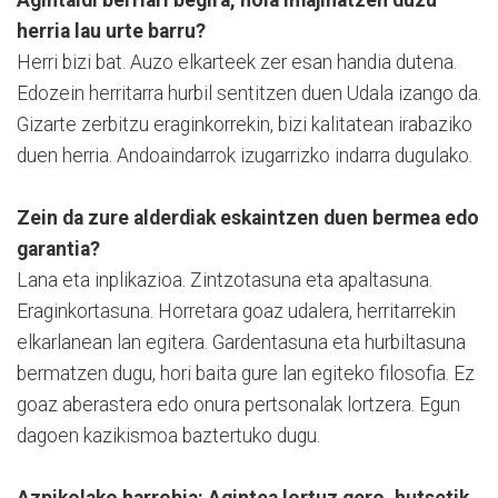
herria lau urte barru?
Herri bizi bat. Auzo elkarteek zer esan handia dutena.
Edozein herritarra hurbil sentitzen duen Udala izango da.
Gizarte zerbitzu eraginkorrekin, bizi kalitatean irabaziko
duen herria. Andoaindarrok izugarrizko indarra dugulako.
Zein da zure alderdiak eskaintzen duen bermea edo
garantia?
Lana eta inplikazioa. Zintzotasuna eta apaltasuna.
Eraginkortasuna. Horretara goaz udalera, herritarrekin
elkarlanean lan egitera. Gardentasuna eta hurbiltasuna
bermatzen dugu, hori baita gure lan egiteko filosofia. Ez
goaz aberastera edo onura pertsonalak lortzera. Egun
dagoen kazikismoa baztertuko dugu.
Azpikolako harrobia: Agintea lortuz gero, hutsetik