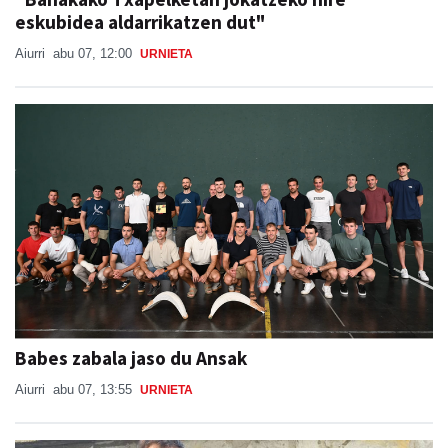
eskubidea aldarrikatzen dut"
Aiurri
abu 07, 12:00
URNIETA
Babes zabala jaso du Ansak
Aiurri
abu 07, 13:55
URNIETA