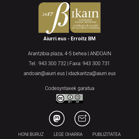
Aiurri.eus - Erroitz BM
Arantzibia plaza, 4-5 behea | ANDOAIN
Tel.: 943 300 732 | Faxa: 943 300 731
andoain@aiurri.eus | idazkaritza@aiurri.eus
Codesyntaxek garatua
HONI BURUZ
LEGE OHARRA
PUBLIZITATEA