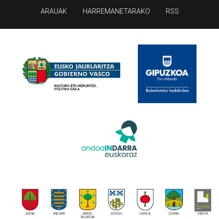
ARAUAK
HARREMANETARAKO
RSS