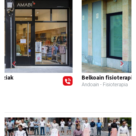
Previous
Next
Belkoain fisioterapia zerbitzua
Andoain
- Fisioterapia