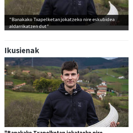
"Banakako Txapelketan jokatzeko nire eskubidea
aldarrikatzen dut"
Ikusienak
"Banakako Txapelketan jokatzeko nire