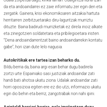
da eta andoaindarrei ez zaie informatu zer egin den eta
zergatik. Gainera, krisi ekonomikoaren aitzakia hartuta
herritarren zerbitzuetarako diru-laguntzak murriztu
dituzte. Baina badirudi murrizketak ez direla inoiz alkate
eta zinegotzien soldatetara eta pribilegioetara iristen.
“Dena andoaindarrentzat baino andoaindarrekin kontatu
gabe”, hori izan dute lelo nagusia.
Autokritikak ere tartea izan beharko du.
Bildu berria da, baina argi esan behar dugu badirela
zortzi urte Espainiako sasi justiziak andoaindar zati
handi bati ahotsa ukatu ziona. Udalak andoaindar zati
horri oposizioa egiten ere ez dio utzi, informazio ukatu
egin dio behin eta berriz, zangotrabak non nahi ipini.
Agintaldi berriari begira, nola imajinatzen duzu