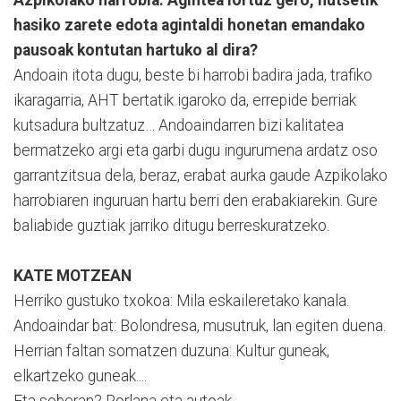
hasiko zarete edota agintaldi honetan emandako
pausoak kontutan hartuko al dira?
Andoain itota dugu, beste bi harrobi badira jada, trafiko
ikaragarria, AHT bertatik igaroko da, errepide berriak
kutsadura bultzatuz… Andoaindarren bizi kalitatea
bermatzeko argi eta garbi dugu ingurumena ardatz oso
garrantzitsua dela, beraz, erabat aurka gaude Azpikolako
harrobiaren inguruan hartu berri den erabakiarekin. Gure
baliabide guztiak jarriko ditugu berreskuratzeko.
KATE MOTZEAN
Herriko gustuko txokoa: Mila eskaileretako kanala.
Andoaindar bat: Bolondresa, musutruk, lan egiten duena.
Herrian faltan somatzen duzuna: Kultur guneak,
elkartzeko guneak....
Eta soberan? Porlana eta autoak.