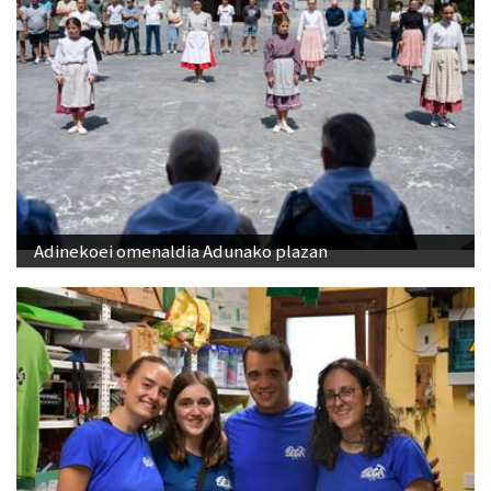
Adinekoei omenaldia Adunako plazan