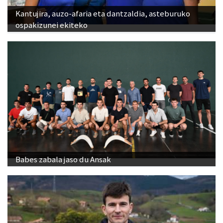
Kantujira, auzo-afaria eta dantzaldia, asteburuko
ospakizunei ekiteko
Babes zabala jaso du Ansak