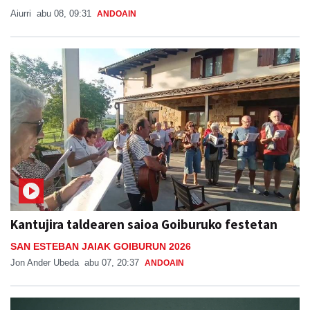
Aiurri
abu 08, 09:31
ANDOAIN
Kantujira taldearen saioa Goiburuko festetan
SAN ESTEBAN JAIAK GOIBURUN 2026
Jon Ander Ubeda
abu 07, 20:37
ANDOAIN