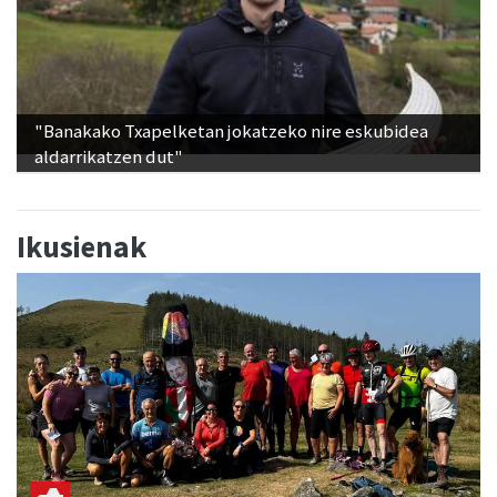
"Banakako Txapelketan jokatzeko nire eskubidea
aldarrikatzen dut"
Ikusienak