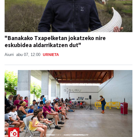
"Banakako Txapelketan jokatzeko nire
eskubidea aldarrikatzen dut"
Aiurri
abu 07, 12:00
URNIETA