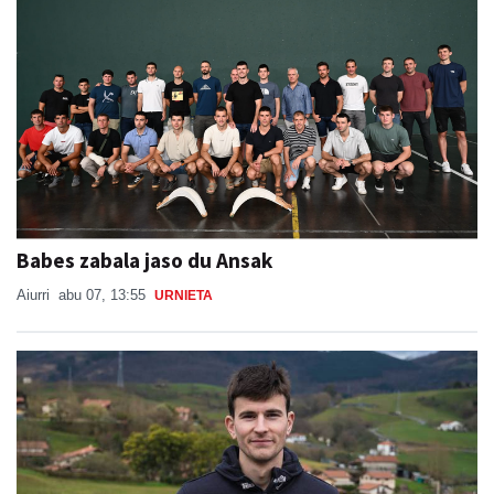
Babes zabala jaso du Ansak
Aiurri
abu 07, 13:55
URNIETA