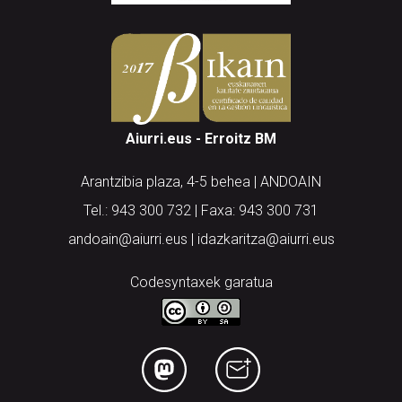
Aiurri.eus - Erroitz BM
Arantzibia plaza, 4-5 behea | ANDOAIN
Tel.: 943 300 732 | Faxa: 943 300 731
andoain@aiurri.eus | idazkaritza@aiurri.eus
Codesyntaxek garatua