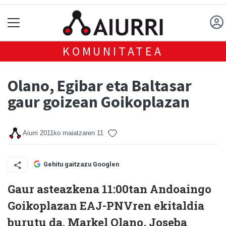
KOMUNITATEA
Olano, Egibar eta Baltasar
gaur goizean Goikoplazan
Aiurri
2011ko maiatzaren 11
Gehitu gaitzazu Googlen
Gaur asteazkena 11:00tan Andoaingo
Goikoplazan EAJ-PNVren ekitaldia
burutu da. Markel Olano, Joseba