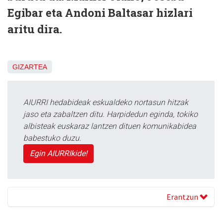
Egibar eta Andoni Baltasar hizlari
aritu dira.
GIZARTEA
AIURRI hedabideak eskualdeko nortasun hitzak
jaso eta zabaltzen ditu. Harpidedun eginda, tokiko
albisteak euskaraz lantzen dituen komunikabidea
babestuko duzu.
Egin AIURRIkide!
Erantzun