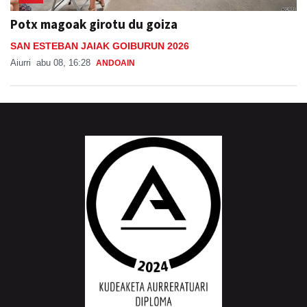
Potx magoak girotu du goiza
SAN ESTEBAN JAIAK GOIBURUN 2026
Aiurri
abu 08, 16:28
ANDOAIN