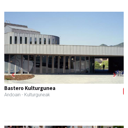
Previous
Next
Akam espazioa
Amasa-Villabona
- Arropa-dendak