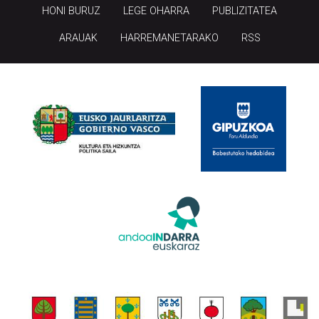
HONI BURUZ
LEGE OHARRA
PUBLIZITATEA
ARAUAK
HARREMANETARAKO
RSS