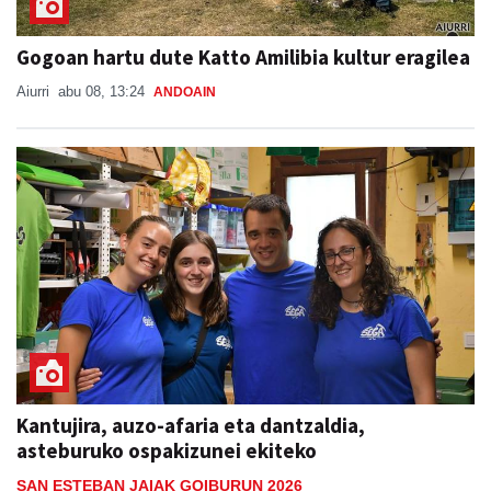
Gogoan hartu dute Katto Amilibia kultur eragilea
Aiurri
abu 08, 13:24
ANDOAIN
Kantujira, auzo-afaria eta dantzaldia,
asteburuko ospakizunei ekiteko
SAN ESTEBAN JAIAK GOIBURUN 2026