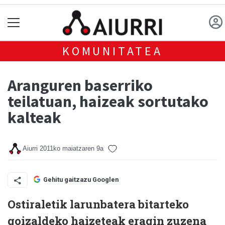
KOMUNITATEA
Aranguren baserriko
teilatuan, haizeak sortutako
kalteak
Aiurri
2011ko maiatzaren 9a
Gehitu gaitzazu Googlen
Ostiraletik larunbatera bitarteko
goizaldeko haizeteak eragin zuzena