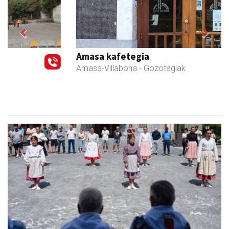
Previous
Next
Amasa kafetegia
Amasa-Villabona
- Gozotegiak