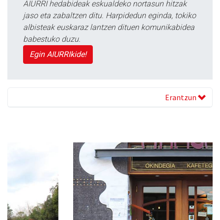
AIURRI hedabideak eskualdeko nortasun hitzak
jaso eta zabaltzen ditu. Harpidedun eginda, tokiko
albisteak euskaraz lantzen dituen komunikabidea
babestuko duzu.
Egin AIURRIkide!
Erantzun