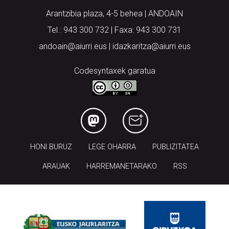
Arantzibia plaza, 4-5 behea | ANDOAIN
Tel.: 943 300 732 | Faxa: 943 300 731
andoain@aiurri.eus | idazkaritza@aiurri.eus
Codesyntaxek garatua
HONI BURUZ
LEGE OHARRA
PUBLIZITATEA
ARAUAK
HARREMANETARAKO
RSS