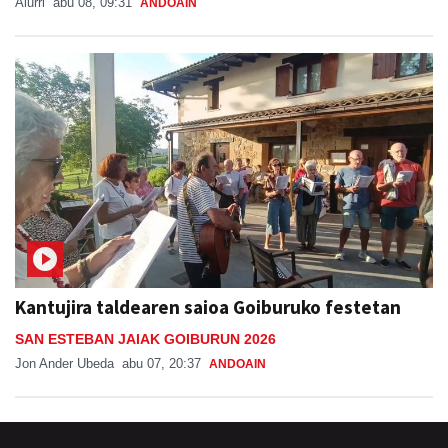
Aiurri
abu 08, 09:31
ANDOAIN
Kantujira taldearen saioa Goiburuko festetan
SAN ESTEBAN JAIAK GOIBURUN 2026
Jon Ander Ubeda
abu 07, 20:37
ANDOAIN