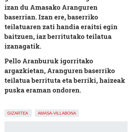
izan du Amasako Aranguren
baserrian. Izan ere, baserriko
teilatuaren zati handia eraitsi egin
baitzuen, iaz berritutako teilatua
izanagatik.
Pello Aranburuk igorritako
argazkietan, Aranguren baserriko
teilatua berrituta eta berriki, haizeak
puska eraman ondoren.
GIZARTEA
AMASA-VILLABONA