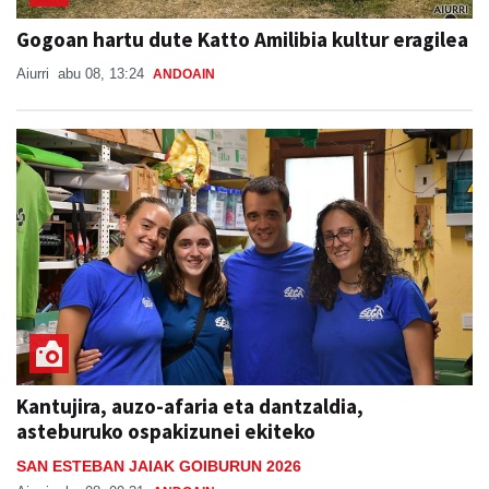
Gogoan hartu dute Katto Amilibia kultur eragilea
Aiurri
abu 08, 13:24
ANDOAIN
Kantujira, auzo-afaria eta dantzaldia,
asteburuko ospakizunei ekiteko
SAN ESTEBAN JAIAK GOIBURUN 2026