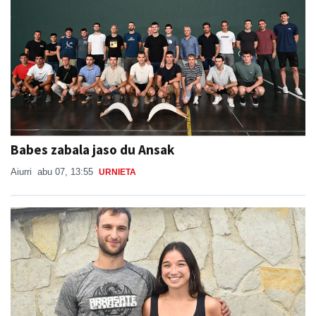
Babes zabala jaso du Ansak
Aiurri
abu 07, 13:55
URNIETA