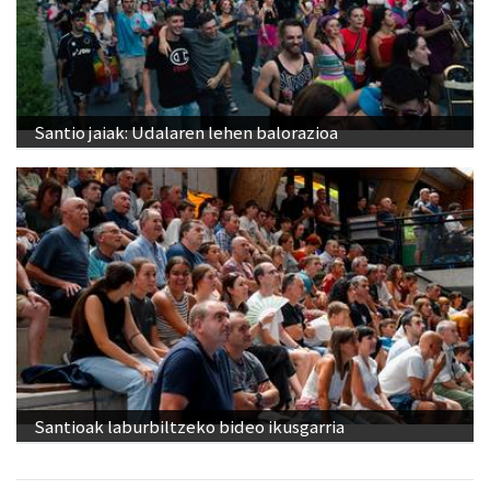
Santio jaiak: Udalaren lehen balorazioa
Santioak laburbiltzeko bideo ikusgarria