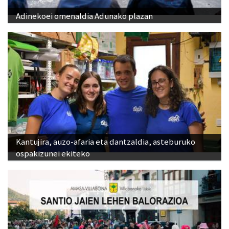
Adinekoei omenaldia Adunako plazan
Kantujira, auzo-afaria eta dantzaldia, asteburuko
ospakizunei ekiteko