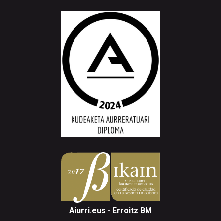
Aiurri.eus - Erroitz BM