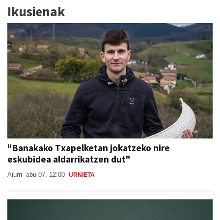
Ikusienak
"Banakako Txapelketan jokatzeko nire
eskubidea aldarrikatzen dut"
Aiurri
abu 07, 12:00
URNIETA