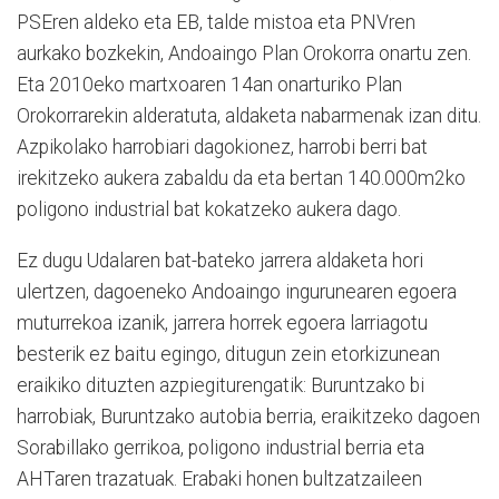
PSEren aldeko eta EB, talde mistoa eta PNVren
aurkako bozkekin, Andoaingo Plan Orokorra onartu zen.
Eta 2010eko martxoaren 14an onarturiko Plan
Orokorrarekin alderatuta, aldaketa nabarmenak izan ditu.
Azpikolako harrobiari dagokionez, harrobi berri bat
irekitzeko aukera zabaldu da eta bertan 140.000m2ko
poligono industrial bat kokatzeko aukera dago.
Ez dugu Udalaren bat-bateko jarrera aldaketa hori
ulertzen, dagoeneko Andoaingo ingurunearen egoera
muturrekoa izanik, jarrera horrek egoera larriagotu
besterik ez baitu egingo, ditugun zein etorkizunean
eraikiko dituzten azpiegiturengatik: Buruntzako bi
harrobiak, Buruntzako autobia berria, eraikitzeko dagoen
Sorabillako gerrikoa, poligono industrial berria eta
AHTaren trazatuak. Erabaki honen bultzatzaileen