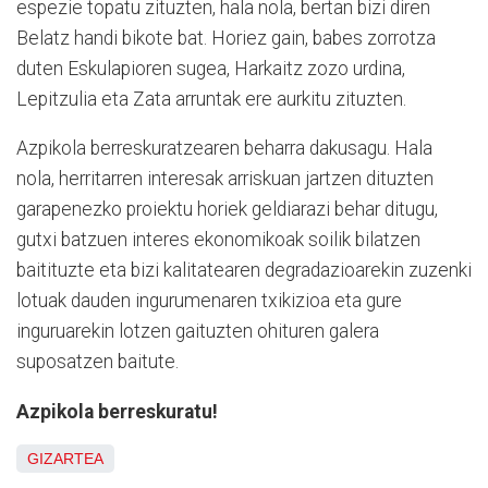
espezie topatu zituzten, hala nola, bertan bizi diren
Belatz handi bikote bat. Horiez gain, babes zorrotza
duten Eskulapioren sugea, Harkaitz zozo urdina,
Lepitzulia eta Zata arruntak ere aurkitu zituzten.
Azpikola berreskuratzearen beharra dakusagu. Hala
nola, herritarren interesak arriskuan jartzen dituzten
garapenezko proiektu horiek geldiarazi behar ditugu,
gutxi batzuen interes ekonomikoak soilik bilatzen
baitituzte eta bizi kalitatearen degradazioarekin zuzenki
lotuak dauden ingurumenaren txikizioa eta gure
inguruarekin lotzen gaituzten ohituren galera
suposatzen baitute.
Azpikola berreskuratu!
GIZARTEA