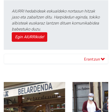
AIURRI hedabideak eskualdeko nortasun hitzak
jaso eta zabaltzen ditu. Harpidedun eginda, tokiko
albisteak euskaraz lantzen dituen komunikabidea
babestuko duzu.
Egin AIURRIkide!
Erantzun