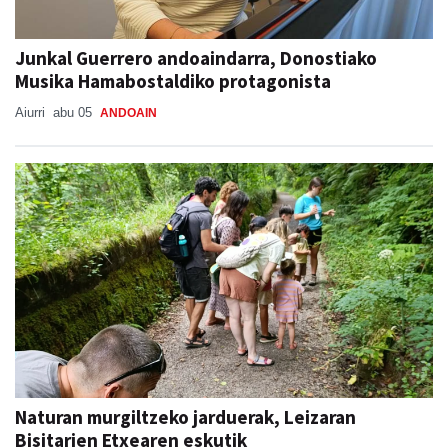
Junkal Guerrero andoaindarra, Donostiako
Musika Hamabostaldiko protagonista
Aiurri
abu 05
ANDOAIN
Naturan murgiltzeko jarduerak, Leizaran
Bisitarien Etxearen eskutik