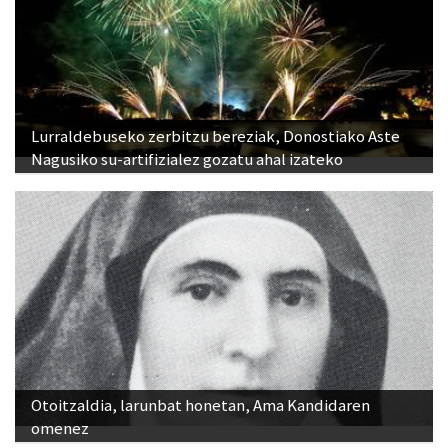
Lurraldebuseko zerbitzu bereziak, Donostiako Aste
Nagusiko su-artifizialez gozatu ahal izateko
Otoitzaldia, larunbat honetan, Ama Kandidaren
omenez