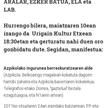
ARALAR, EZKER BATUA, ELA eta
LAB.
Hurrengo bilera,
maiatzaren 10ean
izango da Urigain Kultur Etxean
18:30etan eta gerturatu nahi duen oro
gonbidatu dute. Segidan, manifestua:
Azpikolako ingurunea berreskuratzearen alde
(Azpikola: Belkoaingo magalean kokatuta dagoen
harrobi zaharra eta Azpikola baserriaren kokalekua,
Telegrafos-etako Dorrea, "gaztelua" bezala
ezagutuagoa, eta N1aren artean)
2011ko otsailaren 24an egindako batzarrean, PP eta