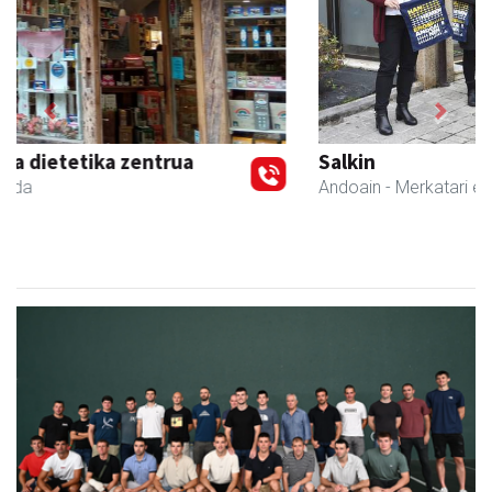
Previous
Next
Salkin
Andoain
- Merkatari elkarteak