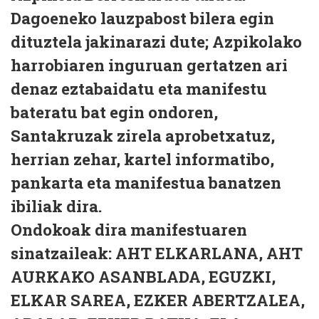
Dagoeneko lauzpabost bilera egin
dituztela jakinarazi dute; Azpikolako
harrobiaren inguruan gertatzen ari
denaz eztabaidatu eta manifestu
bateratu bat egin ondoren,
Santakruzak zirela aprobetxatuz,
herrian zehar, kartel informatibo,
pankarta eta manifestua banatzen
ibiliak dira.
Ondokoak dira manifestuaren
sinatzaileak: AHT ELKARLANA, AHT
AURKAKO ASANBLADA, EGUZKI,
ELKAR SAREA, EZKER ABERTZALEA,