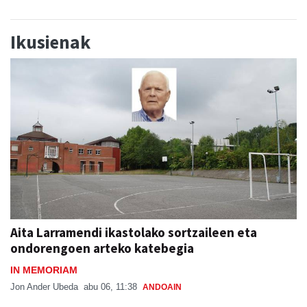
Ikusienak
Aita Larramendi ikastolako sortzaileen eta
ondorengoen arteko katebegia
IN MEMORIAM
Jon Ander Ubeda
abu 06, 11:38
ANDOAIN