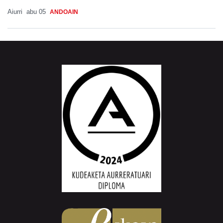
Aiurri
abu 05
ANDOAIN