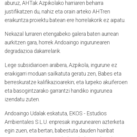
aburuz, AHTak Azpikolako harriaren beharra
justifikatzen du, nahiz eta orain arteko AHTren
eraikuntza proiektu batean ere horrelakorik ez aipatu.
Nekazal lurraren etengabeko galera baten aurrean
aurkitzen gara, horrek Andoaingo ingurunearen
degradazioa dakarrelarik.
Lege subsidiarioen arabera, Azpikola, ingurune ez
eraikigarri moduan sailkatuta geratu zen, Babes eta
berreskuratze kalifikazioarekin; eta lurpeko akuiferoen
eta basogintzarako garrantzi handiko ingurunea
izendatu zuten.
Andoaingo Udalak eskatuta, EKOS - Estudios
Ambientales S.L.U. enpresak ingurunearen azterketa
egin zuen, eta bertan, babestuta dauden hainbat