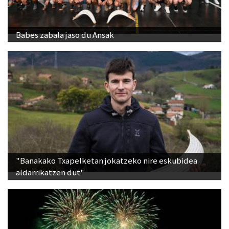
Babes zabala jaso du Ansak
"Banakako Txapelketan jokatzeko nire eskubidea
aldarrikatzen dut"