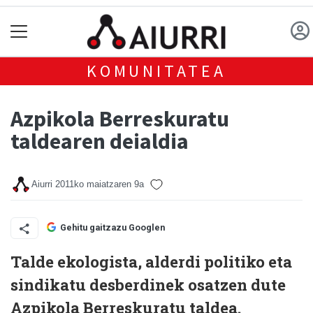
KOMUNITATEA
Azpikola Berreskuratu
taldearen deialdia
Aiurri
2011ko maiatzaren 9a
Gehitu gaitzazu Googlen
Talde ekologista, alderdi politiko eta
sindikatu desberdinek osatzen dute
Azpikola Berreskuratu taldea.