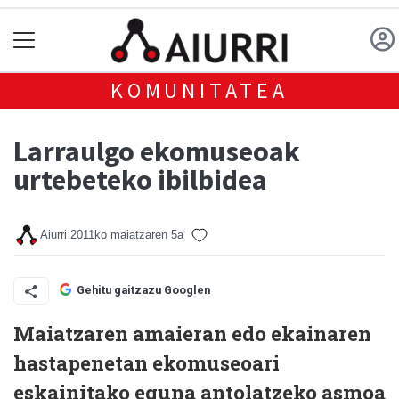
KOMUNITATEA
Larraulgo ekomuseoak
urtebeteko ibilbidea
Aiurri
2011ko maiatzaren 5a
Gehitu gaitzazu Googlen
Maiatzaren amaieran edo ekainaren
hastapenetan ekomuseoari
eskainitako eguna antolatzeko asmoa