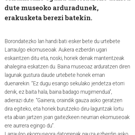
dute museoko arduradunek,
erakusketa berezi batekin.
Borondatezko lan handi bati esker bete du urtebete
Larraulgo ekomuseoak. Aukera ezberdin ugari
eskaintzen ditu eta, noski, horiek denak mantentzeak
ahalegina eskatzen du. Baina museoaz arduratzen diren
lagunak gustura daude urtebete honek eman
duenarekin. “Ez dugu esango sekulako jendetza etorri
denik, ez baita hala, baina badago mugimendua”,
adierazi dute. “Gainera, oraindik gauza asko geratzen
dira egiteko, eta horiek burutzeko diru-laguntzak lortu
eta abian jartzen joan gaitezkeen neurrian ekomuseoak
ere aurrera egingo du”.
Larraulgo ekomuseora datorrenak gauza ezberdin asko