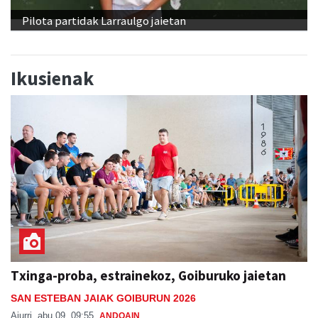
Pilota partidak Larraulgo jaietan
Ikusienak
Txinga-proba, estrainekoz, Goiburuko jaietan
SAN ESTEBAN JAIAK GOIBURUN 2026
Aiurri
abu 09, 09:55
ANDOAIN