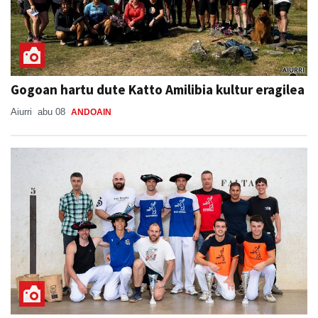
Gogoan hartu dute Katto Amilibia kultur eragilea
Aiurri
abu 08
ANDOAIN