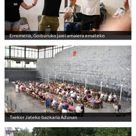
Erromeria, Goiburuko jaiei amaiera emateko
Txekor Jateko bazkaria Adunan