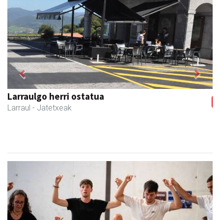
Previous
Next
Larraulgo herri ostatua
Larraul
- Jatetxeak