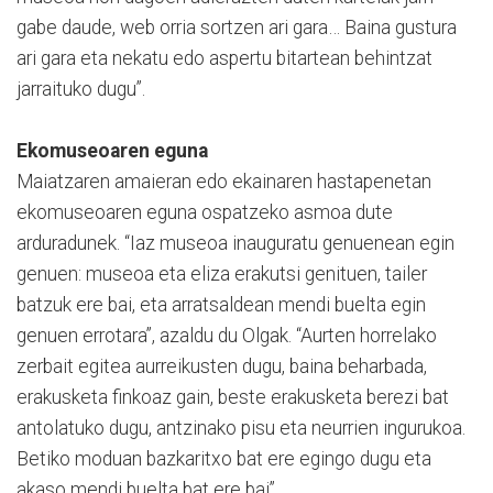
gabe daude, web orria sortzen ari gara… Baina gustura
ari gara eta nekatu edo aspertu bitartean behintzat
jarraituko dugu”.
Ekomuseoaren eguna
Maiatzaren amaieran edo ekainaren hastapenetan
ekomuseoaren eguna ospatzeko asmoa dute
arduradunek. “Iaz museoa inauguratu genuenean egin
genuen: museoa eta eliza erakutsi genituen, tailer
batzuk ere bai, eta arratsaldean mendi buelta egin
genuen errotara”, azaldu du Olgak. “Aurten horrelako
zerbait egitea aurreikusten dugu, baina beharbada,
erakusketa finkoaz gain, beste erakusketa berezi bat
antolatuko dugu, antzinako pisu eta neurrien ingurukoa.
Betiko moduan bazkaritxo bat ere egingo dugu eta
akaso mendi buelta bat ere bai”.