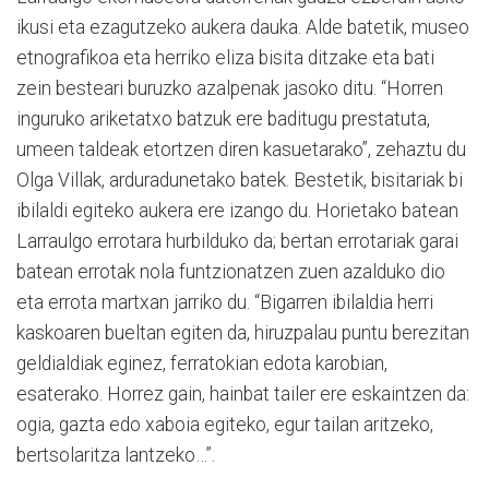
ikusi eta ezagutzeko aukera dauka. Alde batetik, museo
etnografikoa eta herriko eliza bisita ditzake eta bati
zein besteari buruzko azalpenak jasoko ditu. “Horren
inguruko ariketatxo batzuk ere baditugu prestatuta,
umeen taldeak etortzen diren kasuetarako”, zehaztu du
Olga Villak, arduradunetako batek. Bestetik, bisitariak bi
ibilaldi egiteko aukera ere izango du. Horietako batean
Larraulgo errotara hurbilduko da; bertan errotariak garai
batean errotak nola funtzionatzen zuen azalduko dio
eta errota martxan jarriko du. “Bigarren ibilaldia herri
kaskoaren bueltan egiten da, hiruzpalau puntu berezitan
geldialdiak eginez, ferratokian edota karobian,
esaterako. Horrez gain, hainbat tailer ere eskaintzen da:
ogia, gazta edo xaboia egiteko, egur tailan aritzeko,
bertsolaritza lantzeko…”.