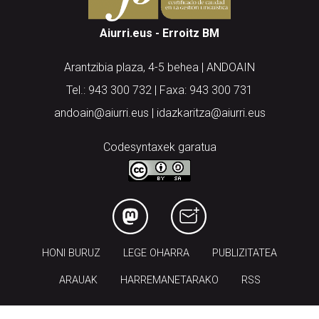
Aiurri.eus - Erroitz BM
Arantzibia plaza, 4-5 behea | ANDOAIN
Tel.: 943 300 732 | Faxa: 943 300 731
andoain@aiurri.eus | idazkaritza@aiurri.eus
Codesyntaxek garatua
HONI BURUZ
LEGE OHARRA
PUBLIZITATEA
ARAUAK
HARREMANETARAKO
RSS