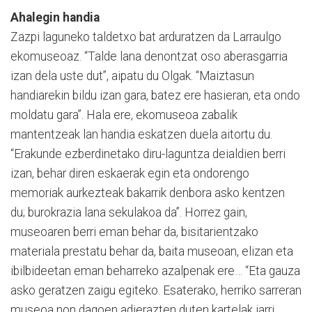
Ahalegin handia
Zazpi laguneko taldetxo bat arduratzen da Larraulgo
ekomuseoaz. “Talde lana denontzat oso aberasgarria
izan dela uste dut”, aipatu du Olgak. “Maiztasun
handiarekin bildu izan gara, batez ere hasieran, eta ondo
moldatu gara”. Hala ere, ekomuseoa zabalik
mantentzeak lan handia eskatzen duela aitortu du.
“Erakunde ezberdinetako diru-laguntza deialdien berri
izan, behar diren eskaerak egin eta ondorengo
memoriak aurkezteak bakarrik denbora asko kentzen
du; burokrazia lana sekulakoa da”. Horrez gain,
museoaren berri eman behar da, bisitarientzako
materiala prestatu behar da, baita museoan, elizan eta
ibilbideetan eman beharreko azalpenak ere… “Eta gauza
asko geratzen zaigu egiteko. Esaterako, herriko sarreran
museoa non dagoen adierazten duten kartelak jarri