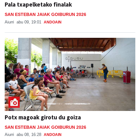
Pala txapelketako finalak
SAN ESTEBAN JAIAK GOIBURUN 2026
Aiurri
abu 09, 19:01
ANDOAIN
Potx magoak girotu du goiza
SAN ESTEBAN JAIAK GOIBURUN 2026
Aiurri
abu 08, 16:28
ANDOAIN