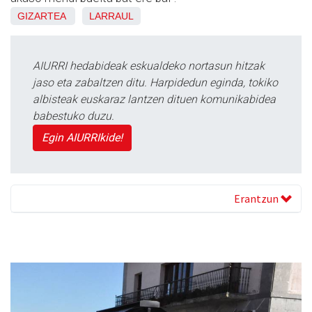
GIZARTEA
LARRAUL
AIURRI hedabideak eskualdeko nortasun hitzak
jaso eta zabaltzen ditu. Harpidedun eginda, tokiko
albisteak euskaraz lantzen dituen komunikabidea
babestuko duzu.
Egin AIURRIkide!
Erantzun