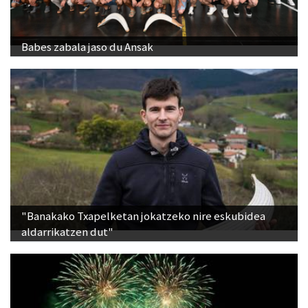
Babes zabala jaso du Ansak
"Banakako Txapelketan jokatzeko nire eskubidea
aldarrikatzen dut"