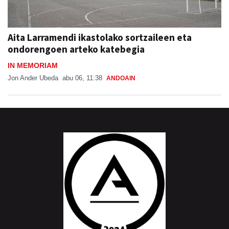
Aita Larramendi ikastolako sortzaileen eta
ondorengoen arteko katebegia
IN MEMORIAM
Jon Ander Ubeda
abu 06, 11:38
ANDOAIN