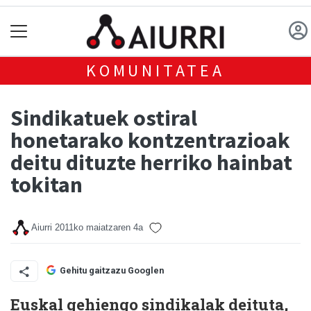
KOMUNITATEA
Sindikatuek ostiral
honetarako kontzentrazioak
deitu dituzte herriko hainbat
tokitan
Aiurri
2011ko maiatzaren 4a
Gehitu gaitzazu Googlen
Euskal gehiengo sindikalak deituta,