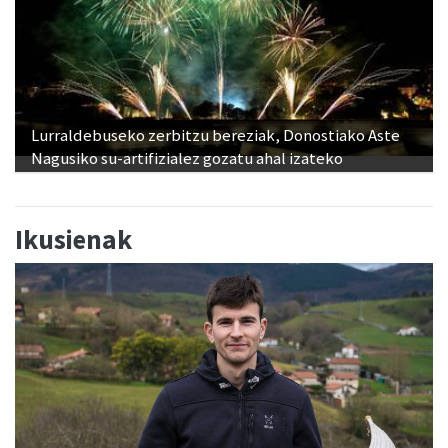
Lurraldebuseko zerbitzu bereziak, Donostiako Aste
Nagusiko su-artifizialez gozatu ahal izateko
Ikusienak