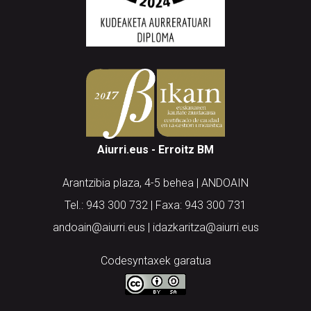
Aiurri.eus - Erroitz BM
Arantzibia plaza, 4-5 behea | ANDOAIN
Tel.: 943 300 732 | Faxa: 943 300 731
andoain@aiurri.eus | idazkaritza@aiurri.eus
Codesyntaxek garatua