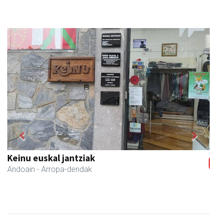
Previous
Next
Keinu euskal jantziak
Andoain
- Arropa-dendak