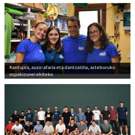
Kantujira, auzo-afaria eta dantzaldia, asteburuko
ospakizunei ekiteko