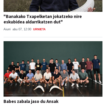
"Banakako Txapelketan jokatzeko nire
eskubidea aldarrikatzen dut"
Aiurri
abu 07, 12:00
URNIETA
Babes zabala jaso du Ansak