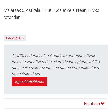
Maiatzak 6, ostirala. 11:30. Udaletxe aurrean, ITVko
rotondan
GIZARTEA
AIURRI hedabideak eskualdeko nortasun hitzak
jaso eta zabaltzen ditu. Harpidedun eginda, tokiko
albisteak euskaraz lantzen dituen komunikabidea
babestuko duzu.
Egin AIURRIkide!
Erantzun