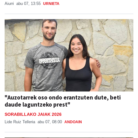
Aiurri
abu 07, 13:55
URNIETA
"Auzotarrek oso ondo erantzuten dute, beti
daude laguntzeko prest"
SORABILLAKO JAIAK 2026
Lide Ruiz Telleria
abu 07, 08:00
ANDOAIN