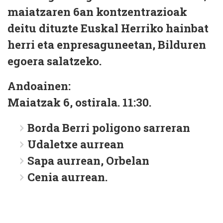
maiatzaren 6an kontzentrazioak
deitu dituzte Euskal Herriko hainbat
herri eta enpresaguneetan, Bilduren
egoera salatzeko.
Andoainen:
Maiatzak 6, ostirala. 11:30.
Borda Berri poligono sarreran
Udaletxe aurrean
Sapa aurrean, Orbelan
Cenia aurrean.