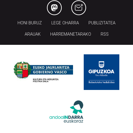
HONI BURUZ
LEGE OHARRA
PUBLIZITATEA
ARAUAK
HARREMANETARAKO
RSS