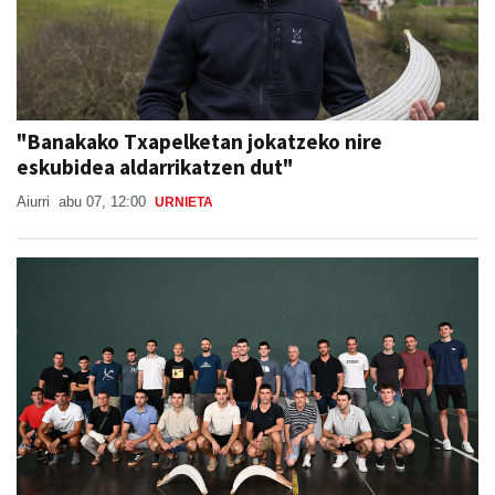
"Banakako Txapelketan jokatzeko nire
eskubidea aldarrikatzen dut"
Aiurri
abu 07, 12:00
URNIETA