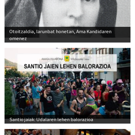
Otoitzaldia, larunbat honetan, Ama Kandidaren
omenez
Santio jaiak: Udalaren lehen balorazioa