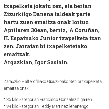
txapelketa jokatu zen, eta bertan
Zizurkilgo Danena taldeak parte
hartu zuen emaitza onak lortuz.
Aprilaren 30ean, berriz, A Coruñan,
IL Espainako Junior txapelketa izan
zen. Jarraian bi txapelketetako
emaitzak.
Argazkian, Igor Sasiain.
Zarauzko Halterofiliako Gipuzkoako Senior txapelketa
emaitza onak:
* 85 kilo kategorian Francisco Gonzalez bigarren.
* 94 kilo kategorian Teddy Martinez lehenengo.