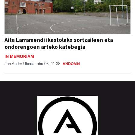
Aita Larramendi ikastolako sortzaileen eta
ondorengoen arteko katebegia
IN MEMORIAM
Jon Ander Ubeda
abu 06, 11:38
ANDOAIN