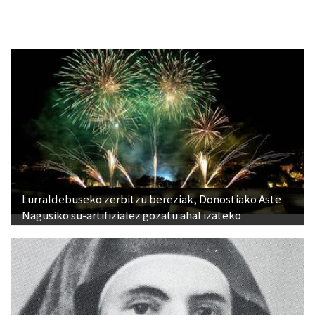
Lurraldebuseko zerbitzu bereziak, Donostiako Aste
Nagusiko su-artifizialez gozatu ahal izateko