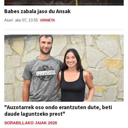
Babes zabala jaso du Ansak
Aiurri
abu 07, 13:55
URNIETA
"Auzotarrek oso ondo erantzuten dute, beti
daude laguntzeko prest"
SORABILLAKO JAIAK 2026