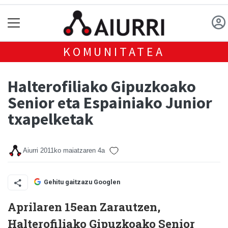
KOMUNITATEA
Halterofiliako Gipuzkoako
Senior eta Espainiako Junior
txapelketak
Aiurri
2011ko maiatzaren 4a
Gehitu gaitzazu Googlen
Aprilaren 15ean Zarautzen,
Halterofiliako Gipuzkoako Senior