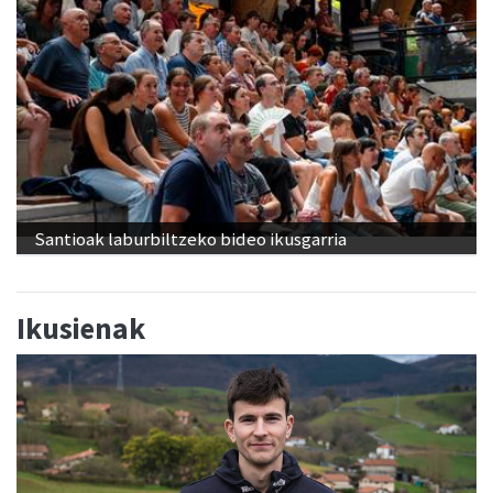
Santioak laburbiltzeko bideo ikusgarria
Ikusienak