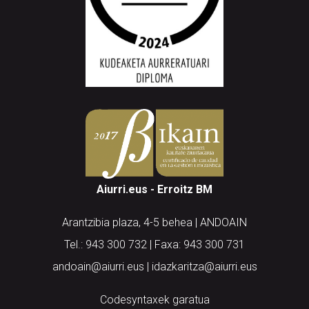
Aiurri.eus - Erroitz BM
Arantzibia plaza, 4-5 behea | ANDOAIN
Tel.: 943 300 732 | Faxa: 943 300 731
andoain@aiurri.eus | idazkaritza@aiurri.eus
Codesyntaxek garatua