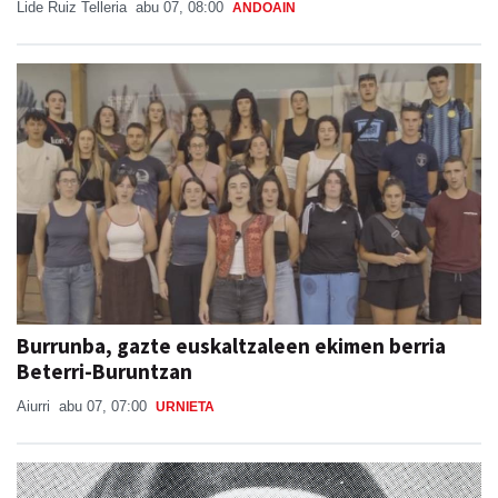
Lide Ruiz Telleria
abu 07, 08:00
ANDOAIN
Burrunba, gazte euskaltzaleen ekimen berria
Beterri-Buruntzan
Aiurri
abu 07, 07:00
URNIETA