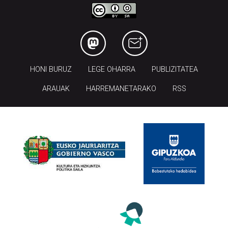
HONI BURUZ
LEGE OHARRA
PUBLIZITATEA
ARAUAK
HARREMANETARAKO
RSS