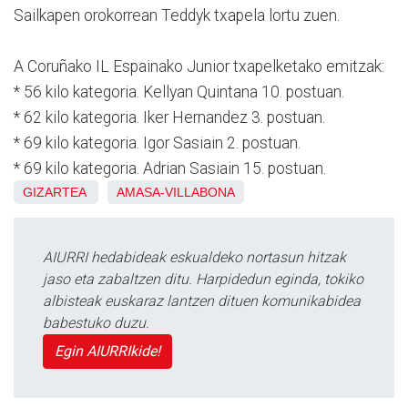
Sailkapen orokorrean Teddyk txapela lortu zuen.
A Coruñako IL Espainako Junior txapelketako emitzak:
* 56 kilo kategoria. Kellyan Quintana 10. postuan.
* 62 kilo kategoria. Iker Hernandez 3. postuan.
* 69 kilo kategoria. Igor Sasiain 2. postuan.
* 69 kilo kategoria. Adrian Sasiain 15. postuan.
GIZARTEA
AMASA-VILLABONA
AIURRI hedabideak eskualdeko nortasun hitzak
jaso eta zabaltzen ditu. Harpidedun eginda, tokiko
albisteak euskaraz lantzen dituen komunikabidea
babestuko duzu.
Egin AIURRIkide!