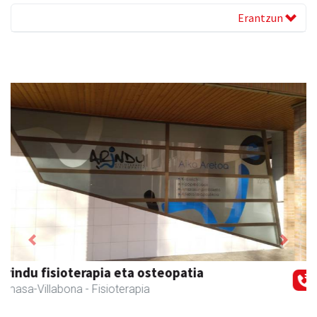
Erantzun
Previous
Next
Zubimusu Ikastola
Amasa-Villabona
- Hezkuntza