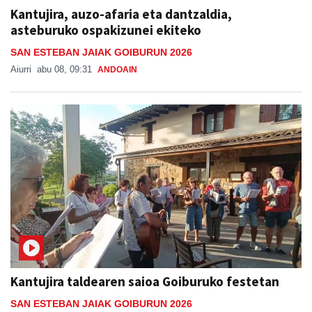
Kantujira, auzo-afaria eta dantzaldia,
asteburuko ospakizunei ekiteko
SAN ESTEBAN JAIAK GOIBURUN 2026
Aiurri
abu 08, 09:31
ANDOAIN
Kantujira taldearen saioa Goiburuko festetan
SAN ESTEBAN JAIAK GOIBURUN 2026