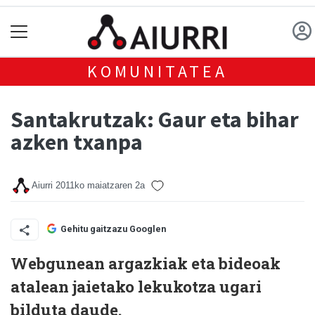
KOMUNITATEA
Santakrutzak: Gaur eta bihar
azken txanpa
Aiurri
2011ko maiatzaren 2a
Gehitu gaitzazu Googlen
Webgunean argazkiak eta bideoak
atalean jaietako lekukotza ugari
bilduta daude.