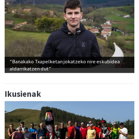
"Banakako Txapelketan jokatzeko nire eskubidea
aldarrikatzen dut"
Ikusienak