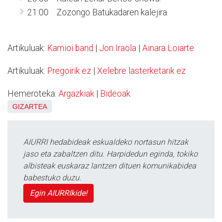
21:00 Zozongo Batukadaren kalejira.
Artikuluak:
Kamioi band
|
Jon Iraola
|
Ainara Loiarte
Artikuluak:
Pregoirik ez
|
Xelebre lasterketarik ez
Hemeroteka:
Argazkiak
|
Bideoak
GIZARTEA
AIURRI hedabideak eskualdeko nortasun hitzak
jaso eta zabaltzen ditu. Harpidedun eginda, tokiko
albisteak euskaraz lantzen dituen komunikabidea
babestuko duzu.
Egin AIURRIkide!