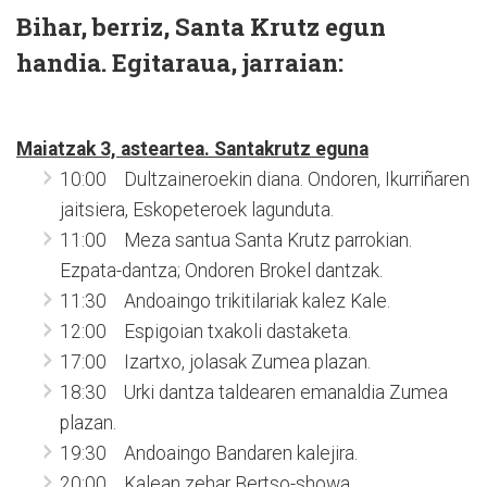
Bihar, berriz, Santa Krutz egun
handia. Egitaraua, jarraian:
Maiatzak 3, asteartea. Santakrutz eguna
10:00 Dultzaineroekin diana. Ondoren, Ikurriñaren
jaitsiera, Eskopeteroek lagunduta.
11:00 Meza santua Santa Krutz parrokian.
Ezpata-dantza; Ondoren Brokel dantzak.
11:30 Andoaingo trikitilariak kalez Kale.
12:00 Espigoian txakoli dastaketa.
17:00 Izartxo, jolasak Zumea plazan.
18:30 Urki dantza taldearen emanaldia Zumea
plazan.
19:30 Andoaingo Bandaren kalejira.
20:00 Kalean zehar Bertso-showa.