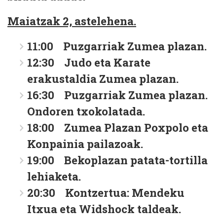
Maiatzak 2, astelehena.
11:00 Puzgarriak Zumea plazan.
12:30 Judo eta Karate
erakustaldia Zumea plazan.
16:30 Puzgarriak Zumea plazan.
Ondoren txokolatada.
18:00 Zumea Plazan Poxpolo eta
Konpainia pailazoak.
19:00 Bekoplazan patata-tortilla
lehiaketa.
20:30 Kontzertua: Mendeku
Itxua eta Widshock taldeak.