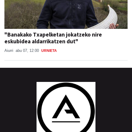
"Banakako Txapelketan jokatzeko nire
eskubidea aldarrikatzen dut"
Aiurri
abu 07, 12:00
URNIETA