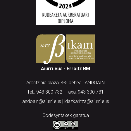
Aiurri.eus - Erroitz BM
Arantzibia plaza, 4-5 behea | ANDOAIN
Tel.: 943 300 732 | Faxa: 943 300 731
andoain@aiurri.eus | idazkaritza@aiurri.eus
Codesyntaxek garatua