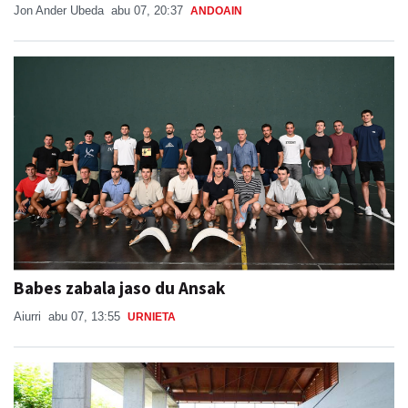
Jon Ander Ubeda
abu 07, 20:37
ANDOAIN
Babes zabala jaso du Ansak
Aiurri
abu 07, 13:55
URNIETA