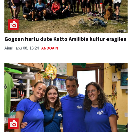
Gogoan hartu dute Katto Amilibia kultur eragilea
Aiurri
abu 08, 13:24
ANDOAIN