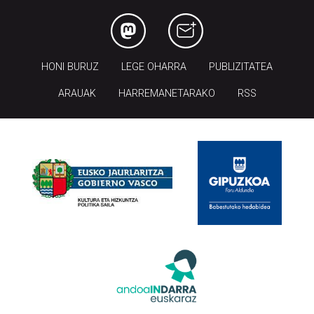
HONI BURUZ
LEGE OHARRA
PUBLIZITATEA
ARAUAK
HARREMANETARAKO
RSS