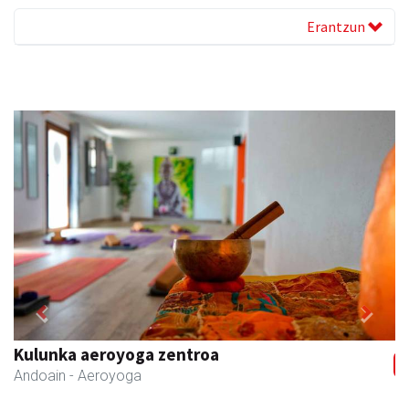
Erantzun
Previous
Next
Kulunka aeroyoga zentroa
Andoain
- Aeroyoga