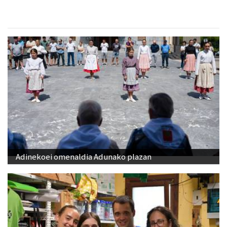
Adinekoei omenaldia Adunako plazan