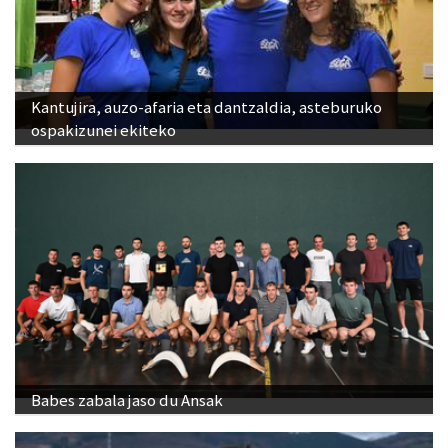
Kantujira, auzo-afaria eta dantzaldia, asteburuko
ospakizunei ekiteko
Babes zabala jaso du Ansak