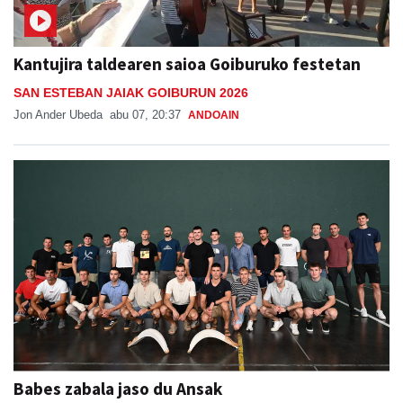
Kantujira taldearen saioa Goiburuko festetan
SAN ESTEBAN JAIAK GOIBURUN 2026
Jon Ander Ubeda
abu 07, 20:37
ANDOAIN
Babes zabala jaso du Ansak