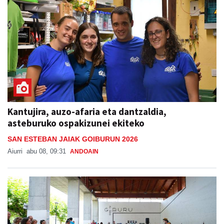
Kantujira, auzo-afaria eta dantzaldia,
asteburuko ospakizunei ekiteko
SAN ESTEBAN JAIAK GOIBURUN 2026
Aiurri
abu 08, 09:31
ANDOAIN