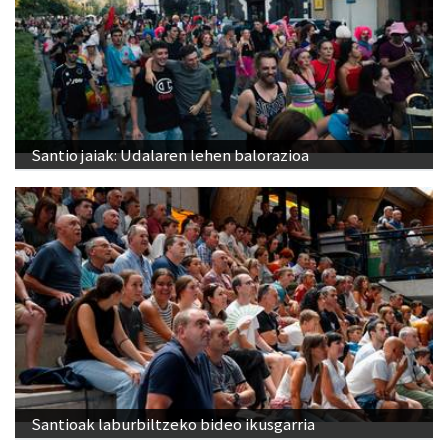
Santio jaiak: Udalaren lehen balorazioa
Santioak laburbiltzeko bideo ikusgarria