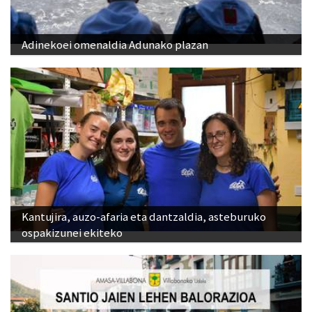
Adinekoei omenaldia Adunako plazan
Kantujira, auzo-afaria eta dantzaldia, asteburuko
ospakizunei ekiteko