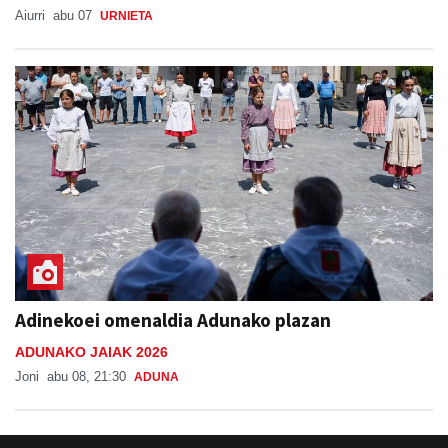
Aiurri
abu 07
URNIETA
Adinekoei omenaldia Adunako plazan
ADUNAKO JAIAK 2026
Joni
abu 08, 21:30
ADUNA