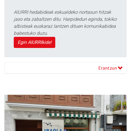
AIURRI hedabideak eskualdeko nortasun hitzak
jaso eta zabaltzen ditu. Harpidedun eginda, tokiko
albisteak euskaraz lantzen dituen komunikabidea
babestuko duzu.
Egin AIURRIkide!
Erantzun