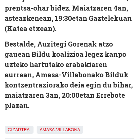
prentsa-ohar bidez.
Maiatzaren 4an
,
asteazkenean,
19:30etan Gaztelekuan
(Katea etxean).
Bestalde, Auzitegi Gorenak atzo
gauean Bildu koalizioa legez kanpo
uzteko hartutako erabakiaren
aurrean, Amasa-Villabonako Bilduk
kontzentraziorako deia egin du bihar,
maiatzaren 3an, 20:00etan Errebote
plazan
.
GIZARTEA
AMASA-VILLABONA