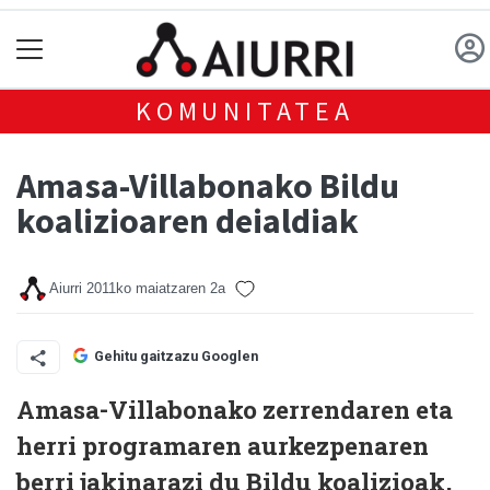
KOMUNITATEA
Amasa-Villabonako Bildu
koalizioaren deialdiak
Aiurri
2011ko maiatzaren 2a
Gehitu gaitzazu Googlen
Amasa-Villabonako zerrendaren eta
herri programaren aurkezpenaren
berri jakinarazi du Bildu koalizioak,