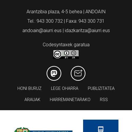
Arantzibia plaza, 4-5 behea | ANDOAIN
Tel.: 943 300 732 | Faxa: 943 300 731
andoain@aiurri.eus | idazkaritza@aiurri.eus
Codesyntaxek garatua
HONI BURUZ
LEGE OHARRA
PUBLIZITATEA
ARAUAK
HARREMANETARAKO
RSS