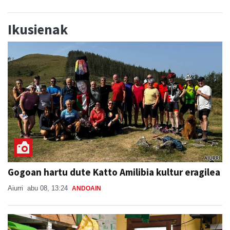
Ikusienak
Gogoan hartu dute Katto Amilibia kultur eragilea
Aiurri
abu 08, 13:24
ANDOAIN