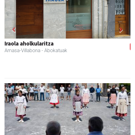
Previous
Next
Fleming Herri Eskola
Amasa-Villabona
- Hezkuntza