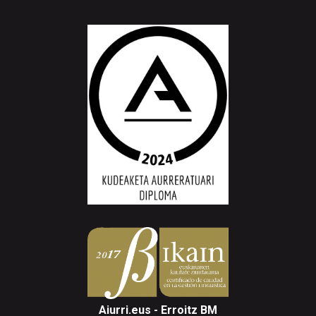
Aiurri.eus - Erroitz BM