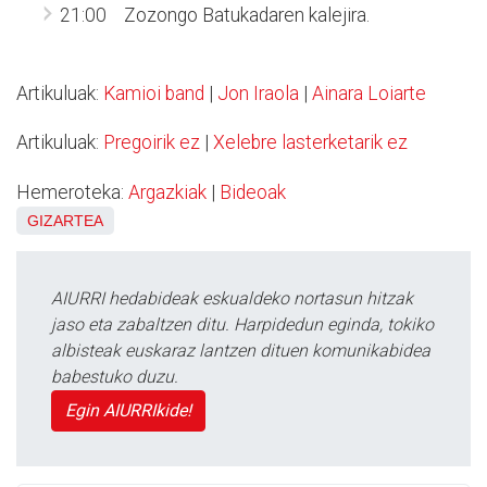
21:00 Zozongo Batukadaren kalejira.
Artikuluak:
Kamioi band
|
Jon Iraola
|
Ainara Loiarte
Artikuluak:
Pregoirik ez
|
Xelebre lasterketarik ez
Hemeroteka:
Argazkiak
|
Bideoak
GIZARTEA
AIURRI hedabideak eskualdeko nortasun hitzak
jaso eta zabaltzen ditu. Harpidedun eginda, tokiko
albisteak euskaraz lantzen dituen komunikabidea
babestuko duzu.
Egin AIURRIkide!