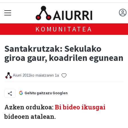
KOMUNITATEA
Santakrutzak: Sekulako
giroa gaur, koadrilen egunean
Aiurri
2011ko maiatzaren 1a
Gehitu gaitzazu Googlen
Azken ordukoa:
Bi bideo ikusgai
bideoen atalean.