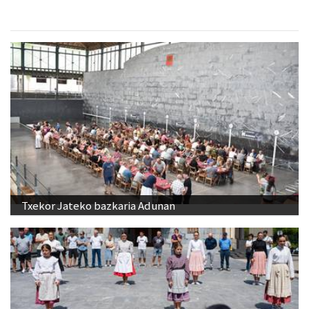
Txekor Jateko bazkaria Adunan