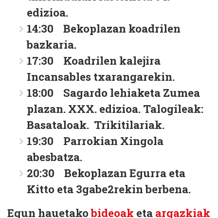
edizioa.
14:30 Bekoplazan koadrilen
bazkaria.
17:30 Koadrilen kalejira
Incansables txarangarekin.
18:00 Sagardo lehiaketa Zumea
plazan. XXX. edizioa. Talogileak:
Basataloak. Trikitilariak.
19:30 Parrokian Xingola
abesbatza.
20:30 Bekoplazan Egurra eta
Kitto eta 3gabe2rekin berbena.
Egun hauetako
bideoak
eta
argazkiak