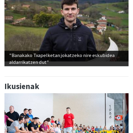
"Banakako Txapelketan jokatzeko nire eskubidea
aldarrikatzen dut"
Ikusienak