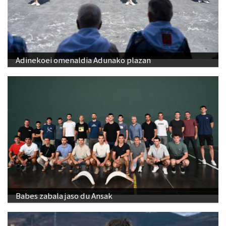
Adinekoei omenaldia Adunako plazan
Babes zabala jaso du Ansak