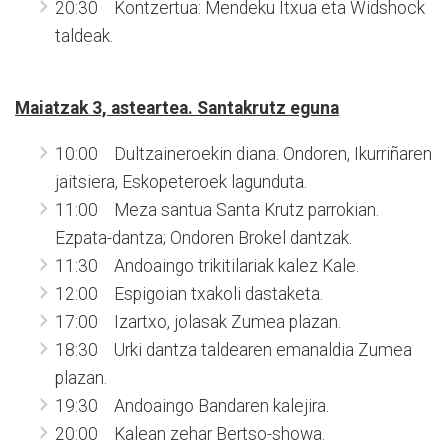
20:30 Kontzertua: Mendeku Itxua eta Widshock
taldeak.
Maiatzak 3, asteartea. Santakrutz eguna
10:00 Dultzaineroekin diana. Ondoren, Ikurriñaren
jaitsiera, Eskopeteroek lagunduta.
11:00 Meza santua Santa Krutz parrokian.
Ezpata-dantza; Ondoren Brokel dantzak.
11:30 Andoaingo trikitilariak kalez Kale.
12:00 Espigoian txakoli dastaketa.
17:00 Izartxo, jolasak Zumea plazan.
18:30 Urki dantza taldearen emanaldia Zumea
plazan.
19:30 Andoaingo Bandaren kalejira.
20:00 Kalean zehar Bertso-showa.