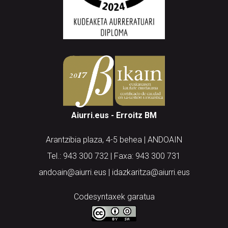
Aiurri.eus - Erroitz BM
Arantzibia plaza, 4-5 behea | ANDOAIN
Tel.: 943 300 732 | Faxa: 943 300 731
andoain@aiurri.eus | idazkaritza@aiurri.eus
Codesyntaxek garatua