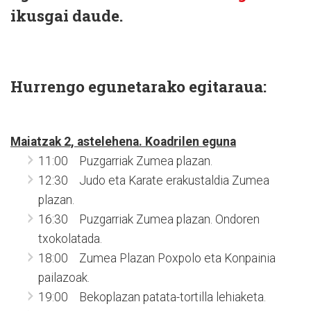
ikusgai daude.
Hurrengo egunetarako egitaraua:
Maiatzak 2, astelehena. Koadrilen eguna
11:00 Puzgarriak Zumea plazan.
12:30 Judo eta Karate erakustaldia Zumea
plazan.
16:30 Puzgarriak Zumea plazan. Ondoren
txokolatada.
18:00 Zumea Plazan Poxpolo eta Konpainia
pailazoak.
19:00 Bekoplazan patata-tortilla lehiaketa.