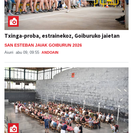
Txinga-proba, estrainekoz, Goiburuko jaietan
SAN ESTEBAN JAIAK GOIBURUN 2026
Aiurri
abu 09, 09:55
ANDOAIN