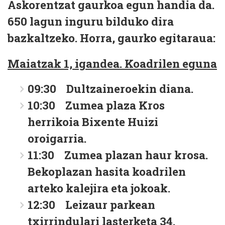
Askorentzat gaurkoa egun handia da.
650 lagun inguru bilduko dira
bazkaltzeko. Horra, gaurko egitaraua:
Maiatzak 1, igandea. Koadrilen eguna
09:30 Dultzaineroekin diana.
10:30 Zumea plaza Kros
herrikoia Bixente Huizi
oroigarria.
11:30 Zumea plazan haur krosa.
Bekoplazan hasita koadrilen
arteko kalejira eta jokoak.
12:30 Leizaur parkean
txirrindulari lasterketa 34.