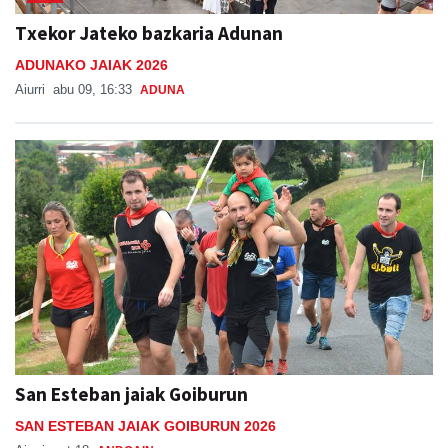
Txekor Jateko bazkaria Adunan
ADUNAKO JAIAK 2026
Aiurri
abu 09, 16:33
ADUNA
San Esteban jaiak Goiburun
SAN ESTEBAN JAIAK GOIBURUN 2026