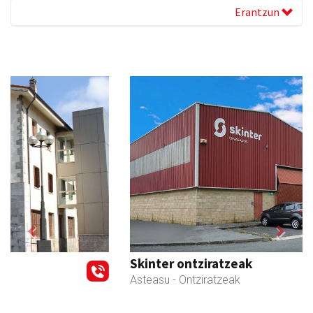
Erantzun
Previous
Next
Skinter ontziratzeak
Asteasu
- Ontziratzeak