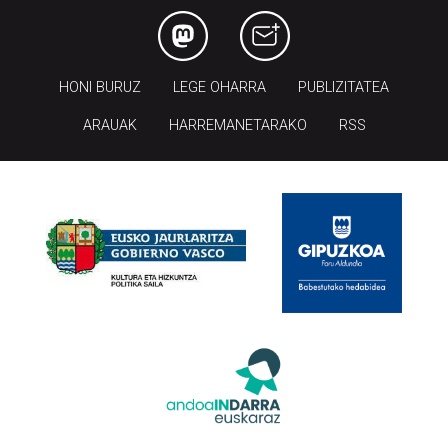
HONI BURUZ
LEGE OHARRA
PUBLIZITATEA
ARAUAK
HARREMANETARAKO
RSS