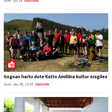
Aiurri
uzt 18
ANDOAIN
Gogoan hartu dute Katto Amilibia kultur eragilea
Aiurri
abu 08, 13:24
ANDOAIN