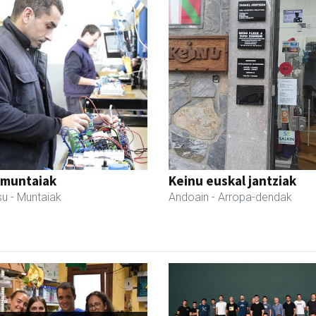
 muntaiak
Keinu euskal jantziak
su
- Muntaiak
Andoain
- Arropa-dendak