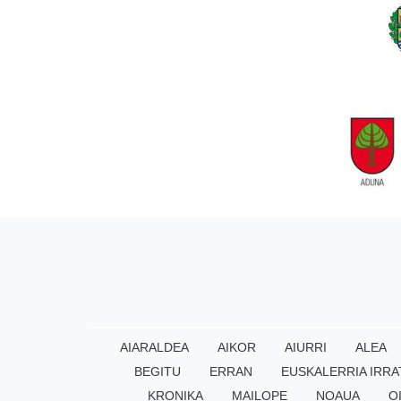
AIARALDEA
AIKOR
AIURRI
ALEA
BEGITU
ERRAN
EUSKALERRIA IRRA
KRONIKA
MAILOPE
NOAUA
O