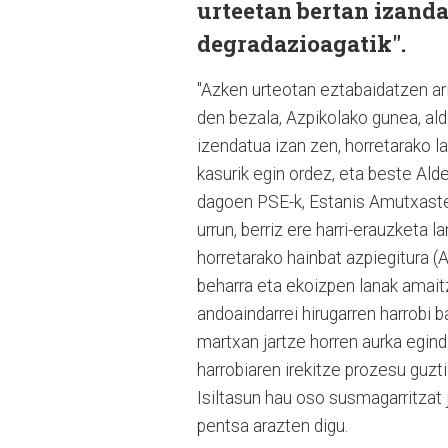
urteetan bertan izand
degradazioagatik".
"Azken urteotan eztabaidatzen ar
den bezala, Azpikolako gunea, ald
izendatua izan zen, horretarako l
kasurik egin ordez, eta beste Alde
dagoen PSE-k, Estanis Amutxastegi
urrun, berriz ere harri-erauzketa
horretarako hainbat azpiegitura (
beharra eta ekoizpen lanak amaitze
andoaindarrei hirugarren harrobi 
martxan jartze horren aurka egind
harrobiaren irekitze prozesu guz
Isiltasun hau oso susmagarritzat
pentsa arazten digu.