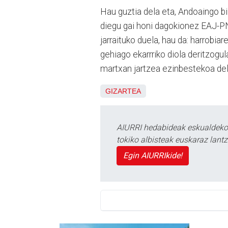
Hau guztia dela eta, Andoaingo biz
diegu gai honi dagokionez EAJ-PNV
jarraituko duela, hau da: harrobiar
gehiago ekarrriko diola deritzogu
martxan jartzea ezinbestekoa del
GIZARTEA
AIURRI hedabideak eskualdeko n
tokiko albisteak euskaraz lan
Egin AIURRIkide!