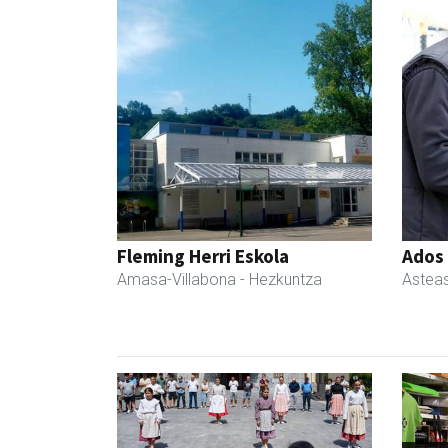
Fleming Herri Eskola
Ados
Amasa-Villabona
- Hezkuntza
Astea