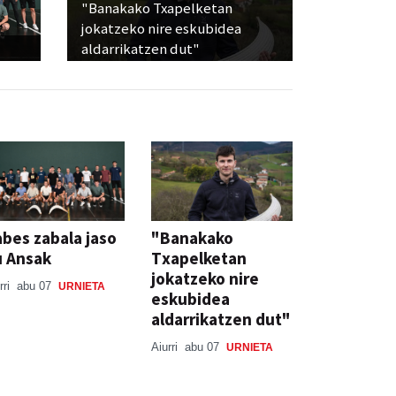
"Banakako Txapelketan
jokatzeko nire eskubidea
aldarrikatzen dut"
bes zabala jaso
"Banakako
u Ansak
Txapelketan
jokatzeko nire
rri
abu 07
URNIETA
eskubidea
aldarrikatzen dut"
Aiurri
abu 07
URNIETA