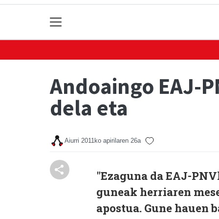
Andoaingo EAJ-PN
dela eta
Aiurri
2011ko apirilaren 26a
"Ezaguna da EAJ-PNVk
guneak herriaren mese
apostua. Gune hauen b