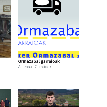
Ormazabal garraioak
Asteasu
- Garraioak