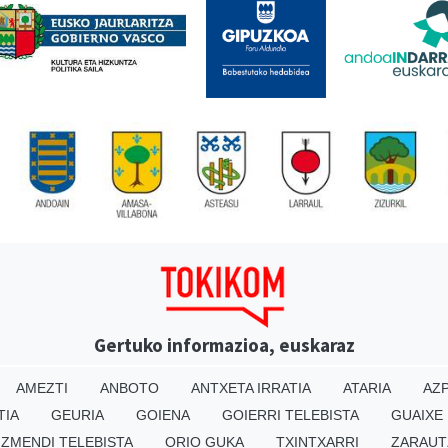
Gertuko informazioa, euskaraz
AMEZTI
ANBOTO
ANTXETA IRRATIA
ATARIA
AZP
TIA
GEURIA
GOIENA
GOIERRI TELEBISTA
GUAIXE
IZMENDI TELEBISTA
ORIO GUKA
TXINTXARRI
ZARAUT