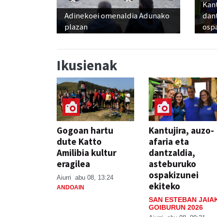
Kant
Adinekoei omenaldia Adunako
dan
plazan
osp
Ikusienak
Gogoan hartu
Kantujira, auzo-
dute Katto
afaria eta
Amilibia kultur
dantzaldia,
eragilea
asteburuko
ospakizunei
Aiurri
abu 08, 13:24
ekiteko
ANDOAIN
SAN ESTEBAN JAIA
GOIBURUN 2026