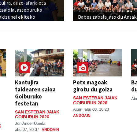
ujira, auzo-afaria eta
tzaldia, asteburuko
akizunei ekiteko
Babes zabala jaso du Ansak
Kantujira
Potx magoak
Ba
taldearen saioa
girotu du goiza
d
Goiburuko
SAN ESTEBAN JAIAK
Aiu
festetan
GOIBURUN 2026
Aiurri
abu 08, 16:28
SAN ESTEBAN JAIAK
ANDOAIN
GOIBURUN 2026
Jon Ander Ubeda
K
abu 07, 20:37
ANDOAIN