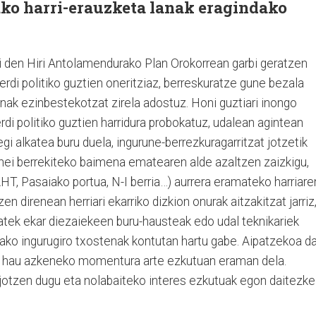
ako harri-erauzketa lanak eragindako
i den Hiri Antolamendurako Plan Orokorrean garbi geratzen
erdi politiko guztien oneritziaz, berreskuratze gune bezala
anak ezinbestekotzat zirela adostuz. Honi guztiari inongo
rdi politiko guztien harridura probokatuz, udalean agintean
 alkatea buru duela, ingurune-berrezkuragarritzat jotzetik
 lanei berrekiteko baimena ematearen alde azaltzen zaizkigu,
AHT, Pasaiako portua, N-I berria…) aurrera eramateko harriare
n direnean herriari ekarriko dizkion onurak aitzakitzat jarriz
batek ekar diezaiekeen buru-hausteak edo udal teknikariek
ako ingurugiro txostenak kontutan hartu gabe. Aipatzekoa da
ti hau azkeneko momentura arte ezkutuan eraman dela.
 jotzen dugu eta nolabaiteko interes ezkutuak egon daitezke