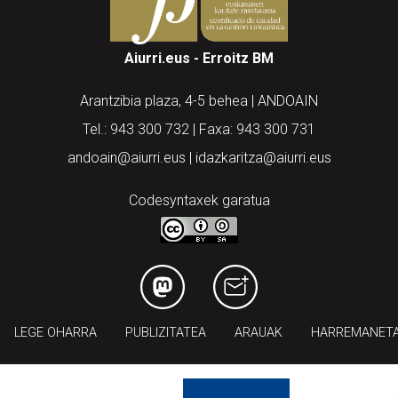
Aiurri.eus - Erroitz BM
Arantzibia plaza, 4-5 behea | ANDOAIN
Tel.: 943 300 732 | Faxa: 943 300 731
andoain@aiurri.eus | idazkaritza@aiurri.eus
Codesyntaxek garatua
LEGE OHARRA
PUBLIZITATEA
ARAUAK
HARREMANET