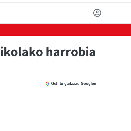
ikolako harrobia
Gehitu gaitzazu Googlen