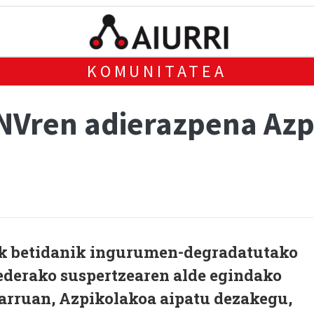
KOMUNITATEA
Vren adierazpena Azp
 betidanik ingurumen-degradatutako
derako suspertzearen alde egindako
arruan, Azpikolakoa aipatu dezakegu,