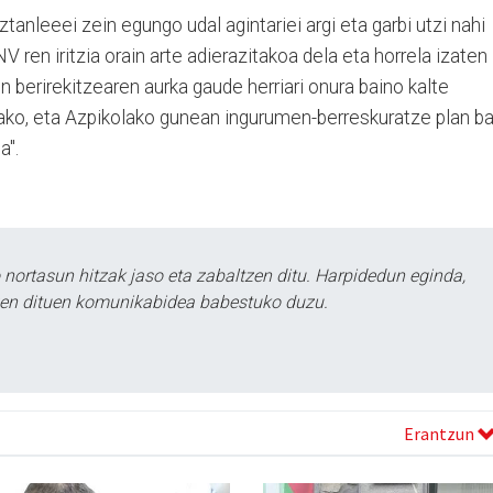
tanleeei zein egungo udal agintariei argi eta garbi utzi nahi
 ren iritzia orain arte adierazitakoa dela eta horrela izaten
en berirekitzearen aurka gaude herriari onura baino kalte
lako, eta Azpikolako gunean ingurumen-berreskuratze plan ba
a".
ortasun hitzak jaso eta zabaltzen ditu. Harpidedun eginda,
tzen dituen komunikabidea babestuko duzu.
Erantzun