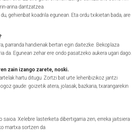
in-arina dantzatzea.
u, gehienbat koadrila egunean. Eta ordu txikietan bada, are
?
ira, parranda handienak bertan egin daitezke. Bekoplaza
ria da. Egunean zehar ere ondo pasatzeko aukera ugari dago.
en zain izango zarete, noski.
telak hartu ditugu. Zortzi bat urte lehenbizikoz jantzi
ogoz gaude: goizetik atera, jolasak, bazkaria, txarangarekin
saioa. Xelebre lasterketa dibertigarria zen, erreka jaitsiera
ko martxa sortzen da.