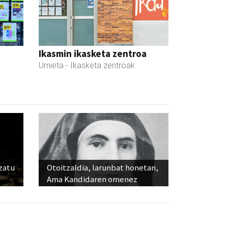
Ikasmin ikasketa zentroa
Urnieta
- Ikasketa zentroak
ozatu
Otoitzaldia, larunbat honetan,
Ama Kandidaren omenez