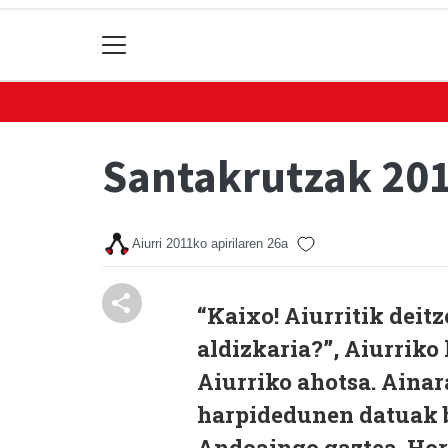
Santakrutzak 201
Aiurri
2011ko apirilaren 26a
“Kaixo! Aiurritik deitz
aldizkaria?”, Aiurriko
Aiurriko ahotsa.
Ainar
harpidedunen datuak b
Andoaingo gaztea. Hor