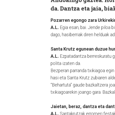
da. Dantza eta jaia, bia
Pozarren egongo zara Urkirekin
A.L.
Egia esan, bai. Jende piloa 
dago, hasiberriak diren helduak ad
Santa Krutz egunean duzue hur
A.L.
Ezpatadantza berreskuratu g
polita izaten da.
Bezperan parranda txikiagoa egin
hasi eta Santa Krutz zubiaren ald
“Behartuta” gaude bazkaltzera joa
txikiagoarekin joango gara. Bazkal
Jaietan, beraz, dantza eta dant
A.L.
Santakrutzak erromeri festak 