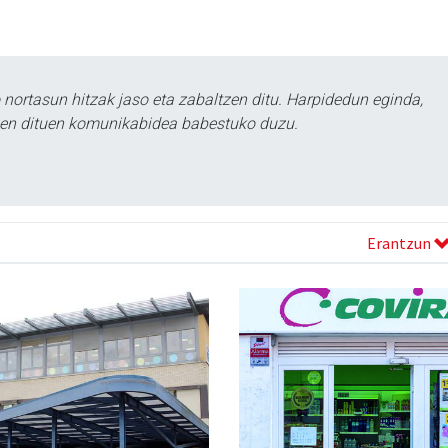
ortasun hitzak jaso eta zabaltzen ditu. Harpidedun eginda,
tzen dituen komunikabidea babestuko duzu.
Erantzun