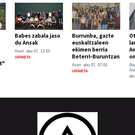
Babes zabala jaso
Burrunba, gazte
Ot
du Ansak
euskaltzaleen
la
ekimen berria
A
Aiurri
abu 07, 13:55
Beterri-Buruntzan
o
URNIETA
t"
Aiurri
abu 07, 07:00
Be
Ala
URNIETA
abu