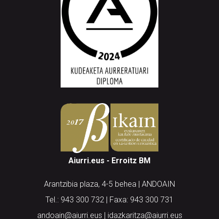
Aiurri.eus - Erroitz BM
Arantzibia plaza, 4-5 behea | ANDOAIN
Tel.: 943 300 732 | Faxa: 943 300 731
andoain@aiurri.eus | idazkaritza@aiurri.eus