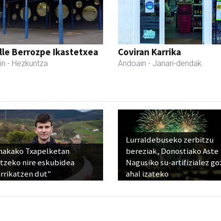
lle Berrozpe Ikastetxea
Coviran Karrika
in
- Hezkuntza
Andoain
- Janari-dendak
Lurraldebuseko zerbitzu
nakako Txapelketan
bereziak, Donostiako Aste
atzeko nire eskubidea
Nagusiko su-artifizialez g
rrikatzen dut"
ahal izateko