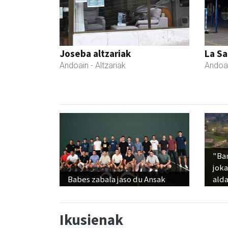
Joseba altzariak
La Sa
Andoain
- Altzariak
Andoa
"Ba
jok
Babes zabala jaso du Ansak
alda
Ikusienak