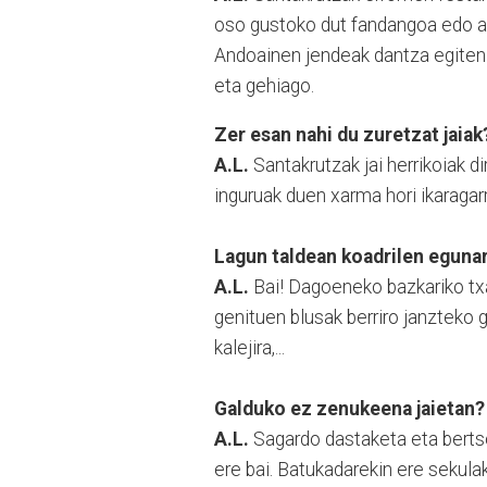
oso gustoko dut fandangoa edo ar
Andoainen jendeak dantza egiten d
eta gehiago.
Zer esan nahi du zuretzat jaiak
A.L.
Santakrutzak jai herrikoiak d
inguruak duen xarma hori ikaragar
Lagun taldean koadrilen egunar
A.L.
Bai! Dagoeneko bazkariko txar
genituen blusak berriro janzteko g
kalejira,...
Galduko ez zenukeena jaietan?
A.L.
Sagardo dastaketa eta bertso 
ere bai. Batukadarekin ere sekula