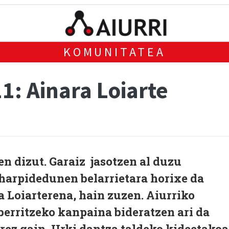
KOMUNITATEA
1: Ainara Loiarte
en dizut. Garaiz jasotzen al duzu
 harpidedunen belarrietara horixe da
a Loiarte
rena, hain zuzen. Aiurriko
erritzeko kanpaina bideratzen ari da
rez gain, Urki dantza taldeko kideetakoa