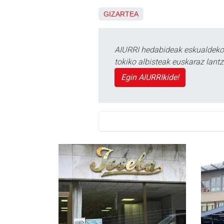
GIZARTEA
AIURRI hedabideak eskualdeko n
tokiko albisteak euskaraz lan
Egin AIURRIkide!