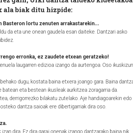
k ala biak ditu hizpide:
 Basteron lortu zenuten arrakastarekin...
bildu da eta une onean gaudela esan daiteke. Dantzari asko
ibidez.
rengo erronka, ez zaudete etxean geratzeko!
enuela laugarren edizioa izango da aurtengoa. Oso ikuskizu
 behako dugu, kostata baina etxera joango gara. Baina dantz
e batean eta bestean ikusleak aurkitzea zoragarria da.
tea, derrigorrezko bilakatu zutelako. Aje handiagoarekin edo
osteko dantza saioak ere dibertigarriak dira oso.
za.
izan dira. Ez dira garai onenak izango dantzarako baina nik