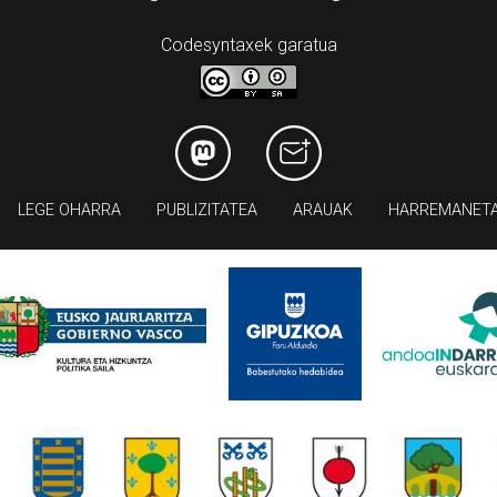
Codesyntaxek garatua
LEGE OHARRA
PUBLIZITATEA
ARAUAK
HARREMANET