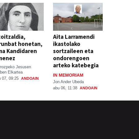
oitzaldia,
Aita Larramendi
runbat honetan,
ikastolako
ma Kandidaren
sortzaileen eta
menez
ondorengoen
arteko katebegia
rrozpeko Jesusen
ben Elkartea
IN MEMORIAM
 07, 09:25
ANDOAIN
Jon Ander Ubeda
abu 06, 11:38
ANDOAIN