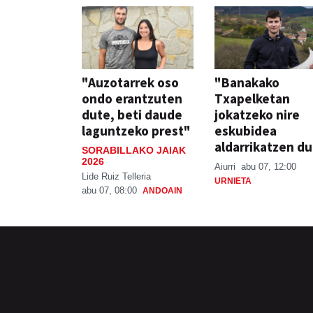
"Auzotarrek oso
"Banakako
ondo erantzuten
Txapelketan
dute, beti daude
jokatzeko nire
laguntzeko prest"
eskubidea
aldarrikatzen du
SORABILLAKO JAIAK
2026
Aiurri
abu 07, 12:00
Lide Ruiz Telleria
URNIETA
abu 07, 08:00
ANDOAIN