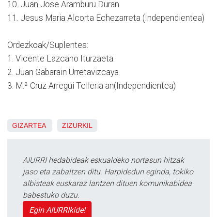
10. Juan Jose Aramburu Duran
11. Jesus Maria Alcorta Echezarreta (Independientea)
Ordezkoak/Suplentes:
1. Vicente Lazcano Iturzaeta
2. Juan Gabarain Urretavizcaya
3. M.ª Cruz Arregui Telleria an(Independientea)
GIZARTEA
ZIZURKIL
AIURRI hedabideak eskualdeko nortasun hitzak
jaso eta zabaltzen ditu. Harpidedun eginda, tokiko
albisteak euskaraz lantzen dituen komunikabidea
babestuko duzu.
Egin AIURRIkide!