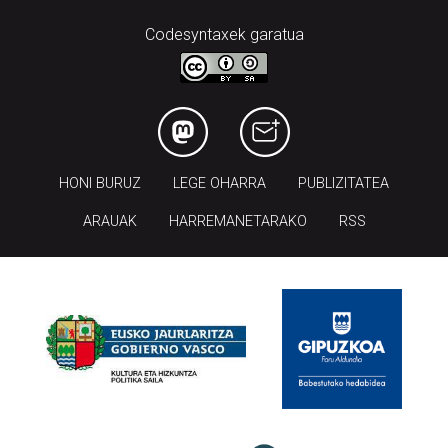
Codesyntaxek garatua
HONI BURUZ
LEGE OHARRA
PUBLIZITATEA
ARAUAK
HARREMANETARAKO
RSS