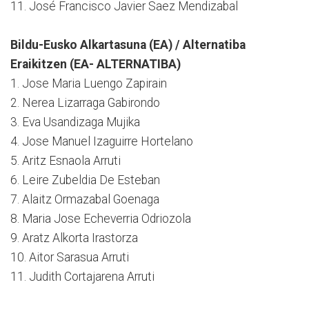
11. José Francisco Javier Saez Mendizabal
Bildu-Eusko Alkartasuna (EA) / Alternatiba
Eraikitzen (EA- ALTERNATIBA)
1. Jose Maria Luengo Zapirain
2. Nerea Lizarraga Gabirondo
3. Eva Usandizaga Mujika
4. Jose Manuel Izaguirre Hortelano
5. Aritz Esnaola Arruti
6. Leire Zubeldia De Esteban
7. Alaitz Ormazabal Goenaga
8. Maria Jose Echeverria Odriozola
9. Aratz Alkorta Irastorza
10. Aitor Sarasua Arruti
11. Judith Cortajarena Arruti