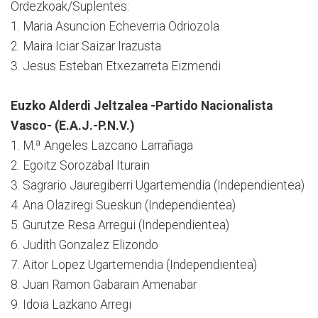
Ordezkoak/Suplentes:
1. Maria Asuncion Echeverria Odriozola
2. Maira Iciar Saizar Irazusta
3. Jesus Esteban Etxezarreta Eizmendi
Euzko Alderdi Jeltzalea -Partido Nacionalista
Vasco- (E.A.J.-P.N.V.)
1. M.ª Angeles Lazcano Larrañaga
2. Egoitz Sorozabal Iturain
3. Sagrario Jauregiberri Ugartemendia (Independientea)
4. Ana Olaziregi Sueskun (Independientea)
5. Gurutze Resa Arregui (Independientea)
6. Judith Gonzalez Elizondo
7. Aitor Lopez Ugartemendia (Independientea)
8. Juan Ramon Gabarain Amenabar
9. Idoia Lazkano Arregi