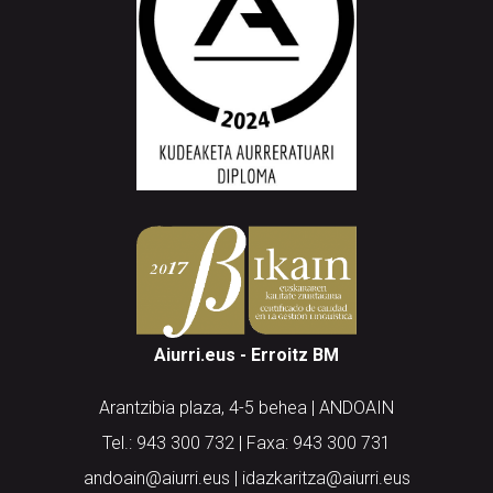
Aiurri.eus - Erroitz BM
Arantzibia plaza, 4-5 behea | ANDOAIN
Tel.: 943 300 732 | Faxa: 943 300 731
andoain@aiurri.eus | idazkaritza@aiurri.eus