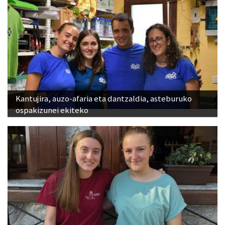
Kantujira, auzo-afaria eta dantzaldia, asteburuko
ospakizunei ekiteko