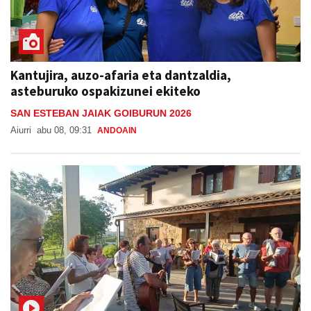
Kantujira, auzo-afaria eta dantzaldia,
asteburuko ospakizunei ekiteko
SAN ESTEBAN JAIAK GOIBURUN 2026
Aiurri
abu 08, 09:31
ANDOAIN