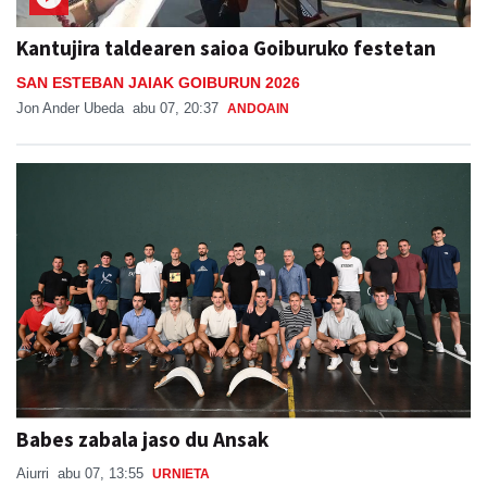
Kantujira taldearen saioa Goiburuko festetan
SAN ESTEBAN JAIAK GOIBURUN 2026
Jon Ander Ubeda
abu 07, 20:37
ANDOAIN
Babes zabala jaso du Ansak
Aiurri
abu 07, 13:55
URNIETA