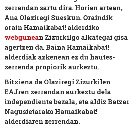
zerrendan sartu dira. Horien artean,
Ana Olaziregi Sueskun
. Oraindik
orain Hamaikabat! alderdiko
webgunea
n Zizurkilgo alkategai gisa
agertzen da. Baina Hamaikabat!
alderdiak azkenean ez du hautes-
zerrenda propiorik aurkeztu.
Bitxiena da Olaziregi Zizurkilen
EAJren zerrendan aurkeztu dela
independiente bezala, eta aldiz Batzar
Nagusietarako Hamaikabat!
alderdiaren zerrendan.