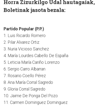
Horra Zizurkilgo Udal hautagaiak,
Boletinak jasota bezala:
Partido Popular (P.P.)
1. Luis Ricardo Romero
2. Pilar Alvarez Ortiz
3. Nuria Vicioso Sanchez
4. María Lourdes Cabello De España
5. Leticia María Cariño Lorenzo
6. Sergio Carro Albarran
7. Rosario Coello Pérez
8. Ana María Corral Sagredo
9. Gloria Corral Sagredo
10. Jaime De Ponga Del Pozo
11. Carmen Dominguez Dominguez