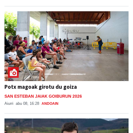
Potx magoak girotu du goiza
SAN ESTEBAN JAIAK GOIBURUN 2026
Aiurri
abu 08, 16:28
ANDOAIN