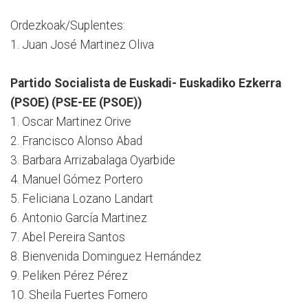
Ordezkoak/Suplentes:
1. Juan José Martinez Oliva
Partido Socialista de Euskadi- Euskadiko Ezkerra
(PSOE) (PSE-EE (PSOE))
1. Oscar Martinez Orive
2. Francisco Alonso Abad
3. Barbara Arrizabalaga Oyarbide
4. Manuel Gómez Portero
5. Feliciana Lozano Landart
6. Antonio García Martinez
7. Abel Pereira Santos
8. Bienvenida Dominguez Hernández
9. Peliken Pérez Pérez
10. Sheila Fuertes Fornero