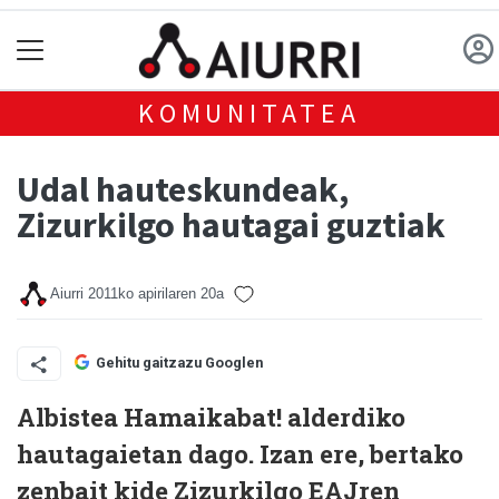
KOMUNITATEA
Udal hauteskundeak,
Zizurkilgo hautagai guztiak
Aiurri
2011ko apirilaren 20a
Gehitu gaitzazu Googlen
Albistea Hamaikabat! alderdiko
hautagaietan dago. Izan ere, bertako
zenbait kide Zizurkilgo EAJren