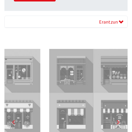
Erantzun
Previous
Next