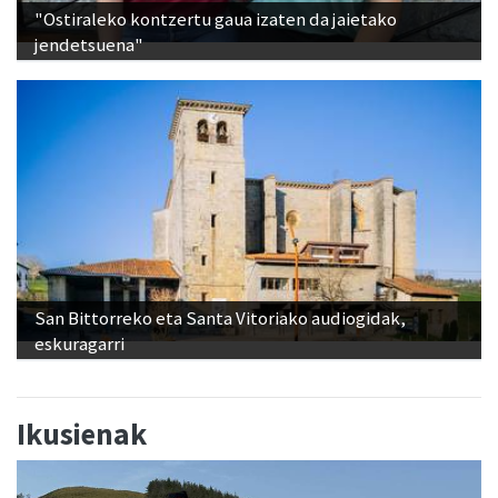
"Ostiraleko kontzertu gaua izaten da jaietako
jendetsuena"
San Bittorreko eta Santa Vitoriako audiogidak,
eskuragarri
Ikusienak