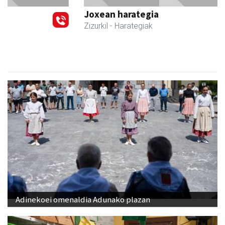
Joxean harategia
Zizurkil
- Harategiak
Adinekoei omenaldia Adunako plazan