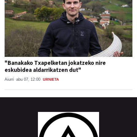
"Banakako Txapelketan jokatzeko nire
eskubidea aldarrikatzen dut"
Aiurri
abu 07, 12:00
URNIETA