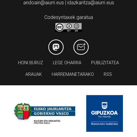
andoain@aiurri.eus | idazkaritza@aiurri.eus
Codesyntaxek garatua
HONI BURUZ
LEGE OHARRA
PUBLIZITATEA
ARAUAK
HARREMANETARAKO
RSS