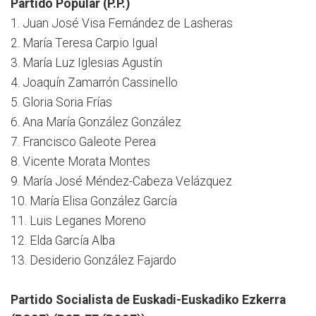
Partido Popular (P.P.)
1. Juan José Visa Fernández de Lasheras
2. María Teresa Carpio Igual
3. María Luz Iglesias Agustín
4. Joaquín Zamarrón Cassinello
5. Gloria Soria Frías
6. Ana María González González
7. Francisco Galeote Perea
8. Vicente Morata Montes
9. María José Méndez-Cabeza Velázquez
10. María Elisa González García
11. Luis Leganes Moreno
12. Elda García Alba
13. Desiderio González Fajardo
Partido Socialista de Euskadi-Euskadiko Ezkerra