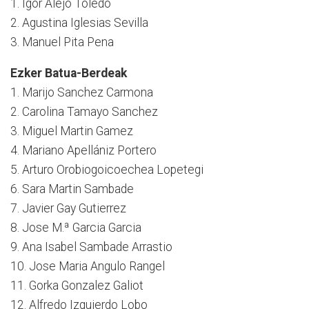
1. Igor Alejo Toledo
2. Agustina Iglesias Sevilla
3. Manuel Pita Pena
Ezker Batua-Berdeak
1. Marijo Sanchez Carmona
2. Carolina Tamayo Sanchez
3. Miguel Martin Gamez
4. Mariano Apellániz Portero
5. Arturo Orobiogoicoechea Lopetegi
6. Sara Martin Sambade
7. Javier Gay Gutierrez
8. Jose M.ª Garcia Garcia
9. Ana Isabel Sambade Arrastio
10. Jose Maria Angulo Rangel
11. Gorka Gonzalez Galiot
12. Alfredo Izquierdo Lobo