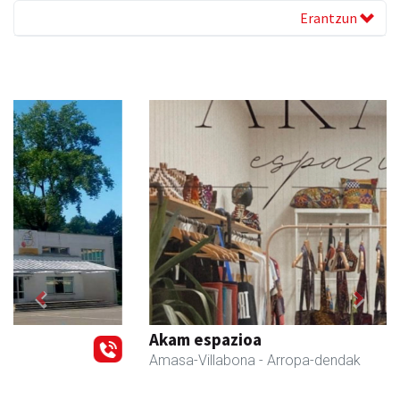
Erantzun
Previous
Next
Akam espazioa
Amasa-Villabona
- Arropa-dendak