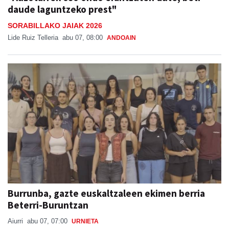
daude laguntzeko prest"
SORABILLAKO JAIAK 2026
Lide Ruiz Telleria
abu 07, 08:00
ANDOAIN
Burrunba, gazte euskaltzaleen ekimen berria
Beterri-Buruntzan
Aiurri
abu 07, 07:00
URNIETA