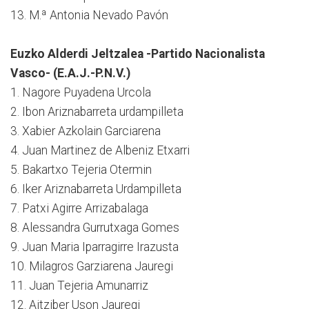
13. M.ª Antonia Nevado Pavón
Euzko Alderdi Jeltzalea -Partido Nacionalista
Vasco- (E.A.J.-P.N.V.)
1. Nagore Puyadena Urcola
2. Ibon Ariznabarreta urdampilleta
3. Xabier Azkolain Garciarena
4. Juan Martinez de Albeniz Etxarri
5. Bakartxo Tejeria Otermin
6. Iker Ariznabarreta Urdampilleta
7. Patxi Agirre Arrizabalaga
8. Alessandra Gurrutxaga Gomes
9. Juan Maria Iparragirre Irazusta
10. Milagros Garziarena Jauregi
11. Juan Tejeria Amunarriz
12. Aitziber Uson Jauregi