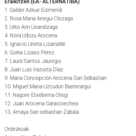
Eraikitzen (EA- ALTERNATIBA)
1. Galder Azkue Eizmendi
2. Rosa Maria Arregui Olozaga
3. Urko Arin Usandizaga
4. Nora Urbizu Arocena
5. Ignacio Urreta Lizarralde
6. Gorka Lizaso Pérez
7. Laura Santos Jauregui
8. Juan Luis Irazusta Díaz
9. Maria Concepción Arocena San Sebastian
10. Miguel Maria Uzcudun Basterargui
11. Nagore Etxeberria Otegi
12. Juan Arocena Garaicoechea
13. Amaya San sebastian Zabala
Ordezkoak