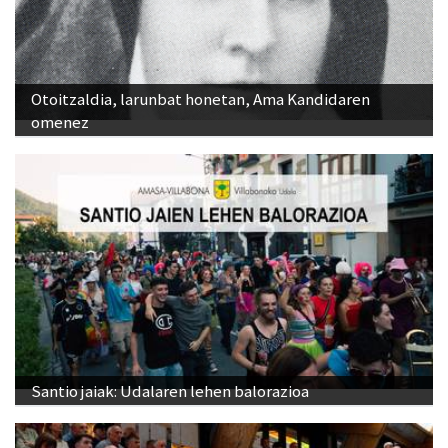
Otoitzaldia, larunbat honetan, Ama Kandidaren
omenez
Santio jaiak: Udalaren lehen balorazioa