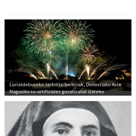
Lurraldebuseko zerbitzu bereziak, Donostiako Aste
Nagusiko su-artifizialez gozatu ahal izateko