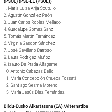
(PSOE) (PSE-EE (PSOE))
1. María Luisa Arija Soutullo
2. Agustín González Peón
3. Juan Carlos Robles Mellado
4. Guadalupe Gómez Sanz
5. Tomás Martín Fernández
6. Virginia Gascón Sánchez
7. José Sevillano Barroso
8. Laura Rodrígez Muñoz
9. Isauro De Prada Alfageme
10. Antonio Cabezas Bello
11. María Concepción Chueca Fossati
12. Santiago Sesma Moreno
13. María Jesús Díez Fernández
Bildu-Eusko Alkartasuna (EA) /Alternatiba