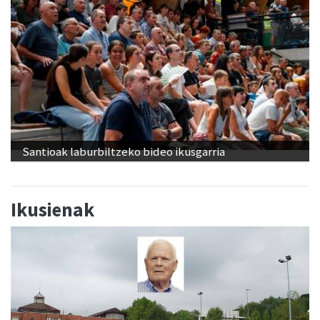
Santioak laburbiltzeko bideo ikusgarria
Ikusienak