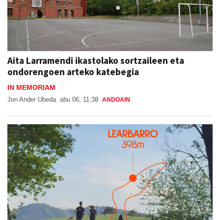
Aita Larramendi ikastolako sortzaileen eta
ondorengoen arteko katebegia
IN MEMORIAM
Jon Ander Ubeda
abu 06, 11:38
ANDOAIN