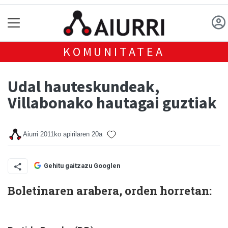
KOMUNITATEA
Udal hauteskundeak,
Villabonako hautagai guztiak
Aiurri
2011ko apirilaren 20a
Gehitu gaitzazu Googlen
Boletinaren arabera, orden horretan: