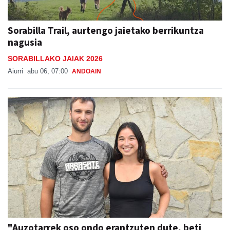
Sorabilla Trail, aurtengo jaietako berrikuntza
nagusia
SORABILLAKO JAIAK 2026
Aiurri
abu 06, 07:00
ANDOAIN
"Auzotarrek oso ondo erantzuten dute, beti