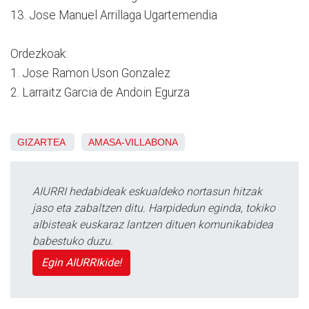
13. Jose Manuel Arrillaga Ugartemendia
Ordezkoak:
1. Jose Ramon Uson Gonzalez
2. Larraitz Garcia de Andoin Egurza
GIZARTEA
AMASA-VILLABONA
AIURRI hedabideak eskualdeko nortasun hitzak
jaso eta zabaltzen ditu. Harpidedun eginda, tokiko
albisteak euskaraz lantzen dituen komunikabidea
babestuko duzu.
Egin AIURRIkide!