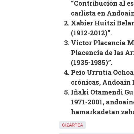
“Contribución al es
carlista en Andoain
Xabier Huitzi Bel
(1912-2012)”.
Victor Placencia 
Placencia de las A
(1935-1985)”.
Peio Urrutia Ochoa
crónicas, Andoain 
Iñaki Otamendi Gu
1971-2001, andoain
hamarkadetan zeha
GIZARTEA