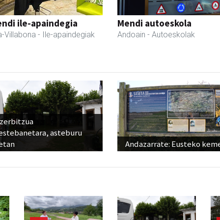
ndi ile-apaindegia
Mendi autoeskola
-Villabona
- Ile-apaindegiak
Andoain
- Autoeskolak
 zerbitzua
estebanetara, asteburu
etan
Andazarrate: Eusteko kem