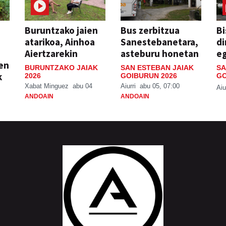
Buruntzako jaien
Bus zerbitzua
Bi
atarikoa, Ainhoa
Sanestebanetara,
di
Aiertzarekin
asteburu honetan
e
ien
BURUNTZAKO JAIAK
SAN ESTEBAN JAIAK
SA
k
2026
GOIBURUN 2026
GO
Xabat Minguez
abu 04
Aiurri
abu 05, 07:00
Aiu
ANDOAIN
ANDOAIN