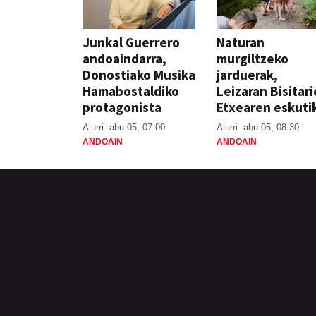
Junkal Guerrero
Naturan
andoaindarra,
murgiltzeko
Donostiako Musika
jarduerak,
Hamabostaldiko
Leizaran Bisitar
protagonista
Etxearen eskuti
Aiurri
abu 05, 07:00
Aiurri
abu 05, 08:30
ANDOAIN
ANDOAIN