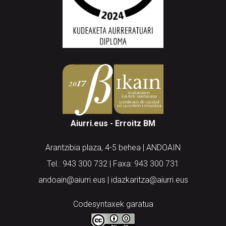
Aiurri.eus - Erroitz BM
Arantzibia plaza, 4-5 behea | ANDOAIN
Tel.: 943 300 732 | Faxa: 943 300 731
andoain@aiurri.eus | idazkaritza@aiurri.eus
Codesyntaxek garatua