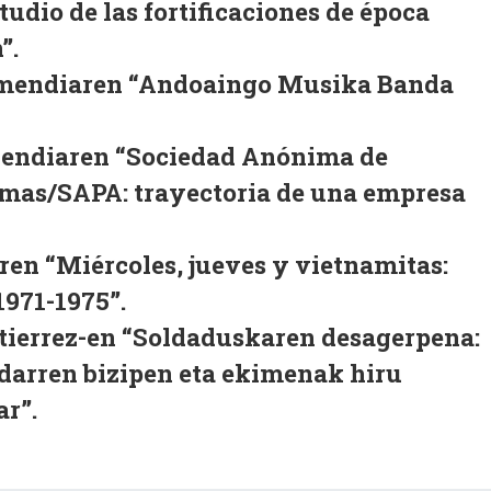
tudio de las fortificaciones de época
”.
amendiaren “Andoaingo Musika Banda
Mendiaren “Sociedad Anónima de
rmas/SAPA: trayectoria de una empresa
ren “Miércoles, jueves y vietnamitas:
1971-1975”.
tierrez-en “Soldaduskaren desagerpena:
darren bizipen eta ekimenak hiru
r”.