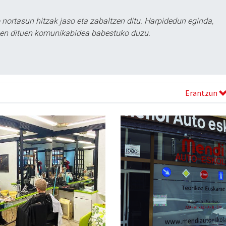
ortasun hitzak jaso eta zabaltzen ditu. Harpidedun eginda,
tzen dituen komunikabidea babestuko duzu.
Erantzun