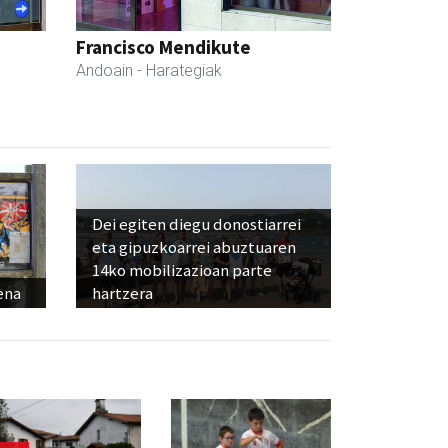
Francisco Mendikute
Andoain
- Harategiak
Dei egiten diegu donostiarrei
eta gipuzkoarrei abuztuaren
14ko mobilizazioan parte
ena
hartzera