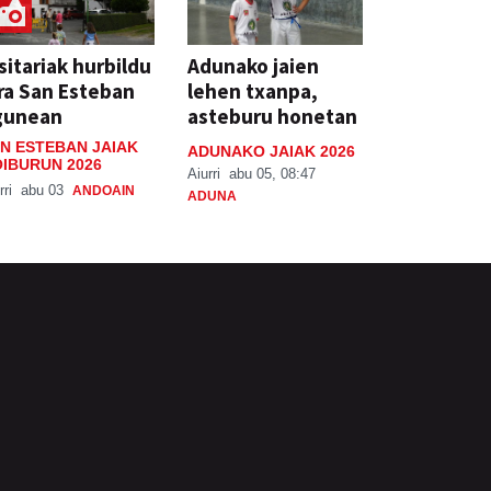
sitariak hurbildu
Adunako jaien
ra San Esteban
lehen txanpa,
gunean
asteburu honetan
N ESTEBAN JAIAK
ADUNAKO JAIAK 2026
IBURUN 2026
Aiurri
abu 05, 08:47
rri
abu 03
ANDOAIN
ADUNA