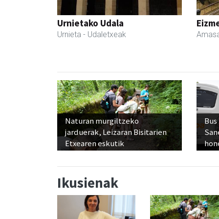
Urnietako Udala
Eizme
Urnieta
- Udaletxeak
Amasa
Naturan murgiltzeko
Bus
jarduerak, Leizaran Bisitarien
San
Etxearen eskutik
hon
Ikusienak