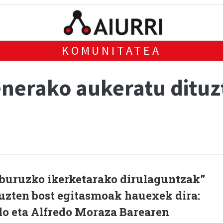
KOMUNITATEA
enerako aukeratu dituz
 buruzko ikerketarako dirulaguntzak”
tuzten bost egitasmoak hauexek dira:
lo eta Alfredo Moraza Barearen