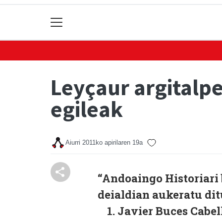
Leyçaur argitalp
egileak
Aiurri
2011ko apirilaren 19a
“Andoaingo Historiari
deialdian aukeratu di
Javier Buces Cabel