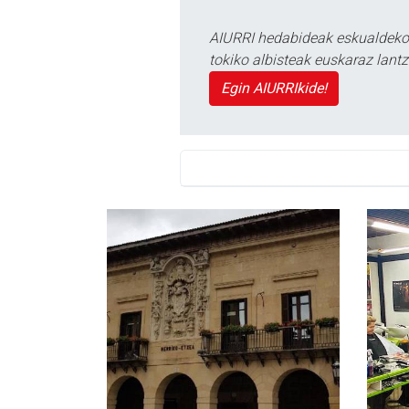
AIURRI hedabideak eskualdeko n
tokiko albisteak euskaraz lan
Egin AIURRIkide!