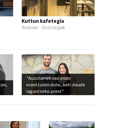
Kuttun kafetegia
Andoain
- Gozotegiak
"Auzotarrek oso ondo
tan,
erantzuten dute, beti daude
laguntzeko prest"