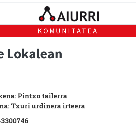
KOMUNITATEA
e Lokalean
kena: Pintxo tailerra
na: Txuri urdinera irteera
43300746