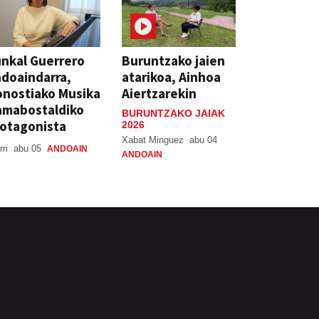
nkal Guerrero
Buruntzako jaien
doaindarra,
atarikoa, Ainhoa
nostiako Musika
Aiertzarekin
amabostaldiko
BURUNTZAKO JAIAK
otagonista
2026
Xabat Minguez
abu 04
rri
abu 05
ANDOAIN
ANDOAIN