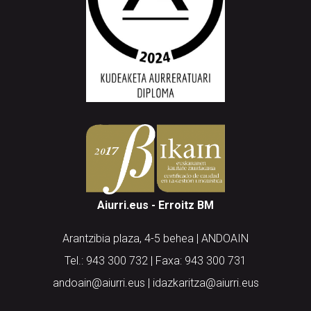
Aiurri.eus - Erroitz BM
Arantzibia plaza, 4-5 behea | ANDOAIN
Tel.: 943 300 732 | Faxa: 943 300 731
andoain@aiurri.eus | idazkaritza@aiurri.eus