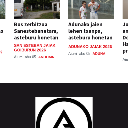
Bus zerbitzua
Adunako jaien
Ju
ko
Sanestebanetara,
lehen txanpa,
an
asteburu honetan
asteburu honetan
Do
H
SAN ESTEBAN JAIAK
ADUNAKO JAIAK 2026
pr
GOIBURUN 2026
K
Aiurri
abu 05
ADUNA
Aiurri
abu 05
ANDOAIN
Aiu