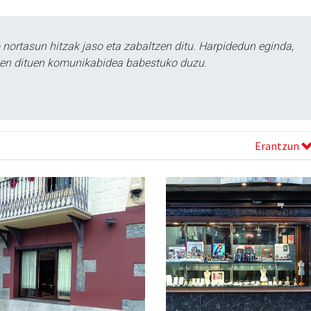
ortasun hitzak jaso eta zabaltzen ditu. Harpidedun eginda,
tzen dituen komunikabidea babestuko duzu.
Erantzun