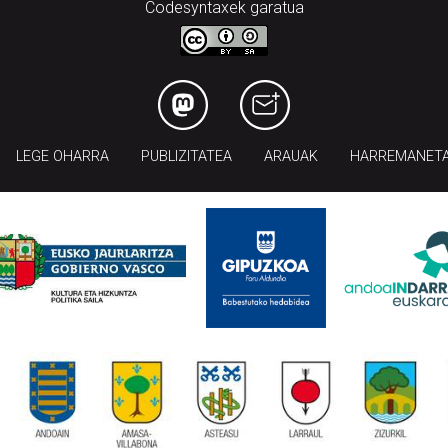
Codesyntaxek garatua
LEGE OHARRA
PUBLIZITATEA
ARAUAK
HARREMANET