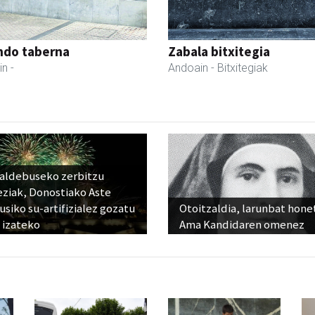
ndo taberna
Zabala bitxitegia
in
-
Andoain
- Bitxitegiak
raldebuseko zerbitzu
eziak, Donostiako Aste
siko su-artifizialez gozatu
Otoitzaldia, larunbat hone
 izateko
Ama Kandidaren omenez