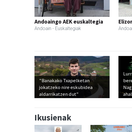
Andoaingo AEK euskaltegia
Elizo
Andoain
- Euskaltegiak
Andoa
Lur
"Banakako Txapelketan
ber
jokatzeko nire eskubidea
Nagu
aldarrikatzen dut"
ahal
Ikusienak