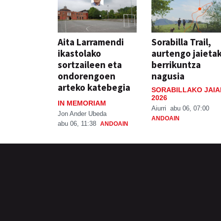
Aita Larramendi
Sorabilla Trail,
ikastolako
aurtengo jaieta
sortzaileen eta
berrikuntza
ondorengoen
nagusia
arteko katebegia
SORABILLAKO JAIA
2026
IN MEMORIAM
Aiurri
abu 06, 07:00
Jon Ander Ubeda
ANDOAIN
abu 06, 11:38
ANDOAIN