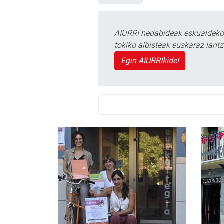
AIURRI hedabideak eskualdeko n
tokiko albisteak euskaraz lan
Egin AIURRIkide!