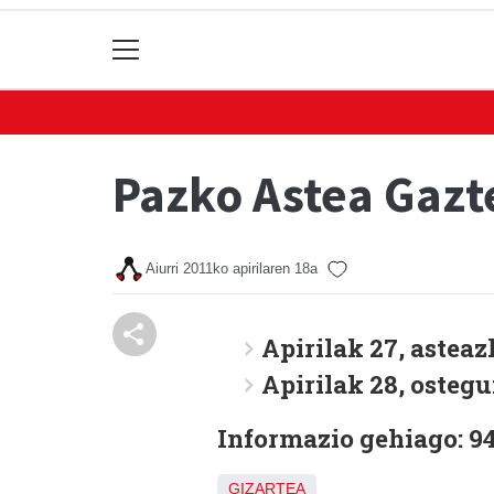
Pazko Astea Gazt
Aiurri
2011ko apirilaren 18a
Apirilak 27, asteaz
Apirilak 28, ostegu
Informazio gehiago: 9
GIZARTEA