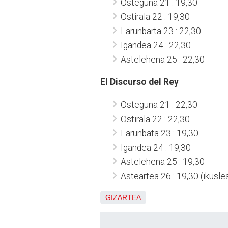
Osteguna 21 : 19,30
Ostirala 22 : 19,30
Larunbarta 23 : 22,30
Igandea 24 : 22,30
Astelehena 25 : 22,30
El Discurso del Rey
Osteguna 21 : 22,30
Ostirala 22 : 22,30
Larunbata 23 : 19,30
Igandea 24 : 19,30
Astelehena 25 : 19,30
Asteartea 26 : 19,30 (ikusl
GIZARTEA