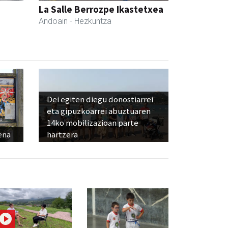
La Salle Berrozpe Ikastetxea
Andoain
- Hezkuntza
Dei egiten diegu donostiarrei
eta gipuzkoarrei abuztuaren
14ko mobilizazioan parte
ena
hartzera