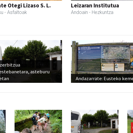
te Otegi Lizaso S. L.
Leizaran Institutua
su
- Asfaltoak
Andoain
- Hezkuntza
 zerbitzua
estebanetara, asteburu
etan
Andazarrate: Eusteko kem