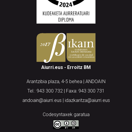
Aiurri.eus - Erroitz BM
Arantzibia plaza, 4-5 behea | ANDOAIN
Tel.: 943 300 732 | Faxa: 943 300 731
andoain@aiurri.eus | idazkaritza@aiurri.eus
Codesyntaxek garatua