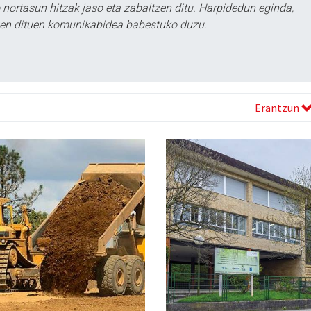
ortasun hitzak jaso eta zabaltzen ditu. Harpidedun eginda,
tzen dituen komunikabidea babestuko duzu.
Erantzun