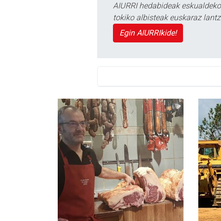
AIURRI hedabideak eskualdeko n
tokiko albisteak euskaraz lan
Egin AIURRIkide!