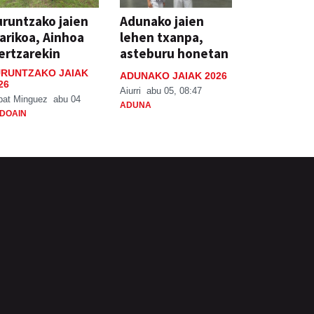
runtzako jaien
Adunako jaien
arikoa, Ainhoa
lehen txanpa,
ertzarekin
asteburu honetan
RUNTZAKO JAIAK
ADUNAKO JAIAK 2026
26
Aiurri
abu 05, 08:47
bat Minguez
abu 04
ADUNA
DOAIN