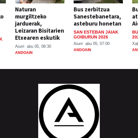
Naturan
Bus zerbitzua
Bu
ko
murgiltzeko
Sanestebanetara,
at
jarduerak,
asteburu honetan
Ai
Leizaran Bisitarien
SAN ESTEBAN JAIAK
BU
Etxearen eskutik
GOIBURUN 2026
20
K
Aiurri
abu 05, 07:00
Xa
Aiurri
abu 05, 08:30
ANDOAIN
AN
ANDOAIN