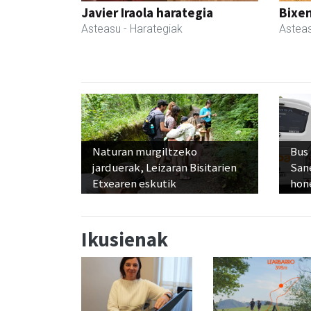
Javier Iraola harategia
Bixen
Asteasu
- Harategiak
Astea
Naturan murgiltzeko
Bus
jarduerak, Leizaran Bisitarien
San
Etxearen eskutik
hon
Ikusienak