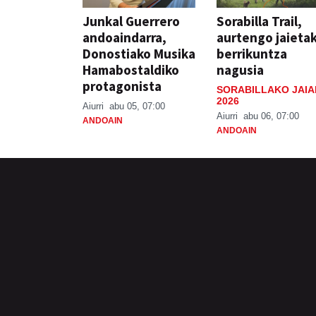
Junkal Guerrero
Sorabilla Trail,
andoaindarra,
aurtengo jaieta
Donostiako Musika
berrikuntza
Hamabostaldiko
nagusia
protagonista
SORABILLAKO JAIA
2026
Aiurri
abu 05, 07:00
Aiurri
abu 06, 07:00
ANDOAIN
ANDOAIN