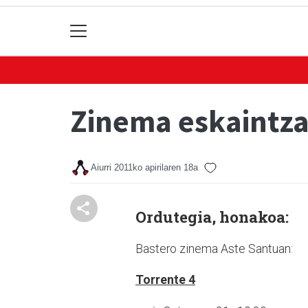
Zinema eskaintza
Aiurri
2011ko apirilaren 18a
Ordutegia, honakoa:
Bastero zinema Aste Santuan:
Torrente 4