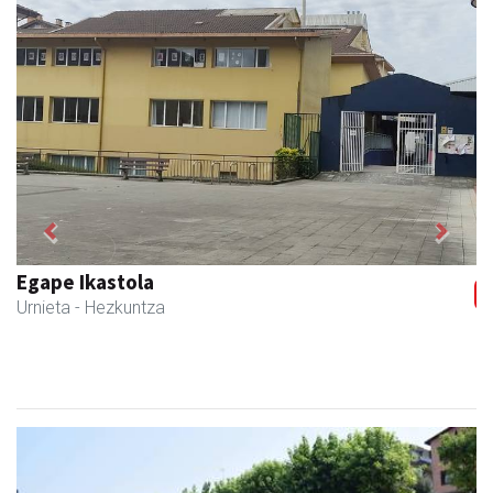
Previous
Next
Egape Ikastola
Urnieta
- Hezkuntza