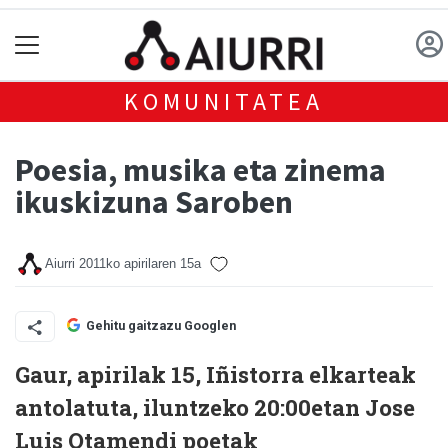
KOMUNITATEA
Poesia, musika eta zinema
ikuskizuna Saroben
Aiurri
2011ko apirilaren 15a
Gehitu gaitzazu Googlen
Gaur, apirilak 15, Iñistorra elkarteak
antolatuta, iluntzeko 20:00etan Jose
Luis Otamendi poetak