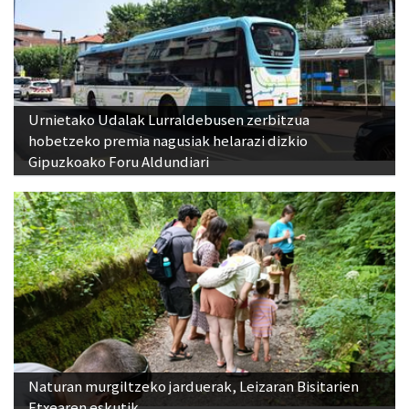
Urnietako Udalak Lurraldebusen zerbitzua
hobetzeko premia nagusiak helarazi dizkio
Gipuzkoako Foru Aldundiari
Naturan murgiltzeko jarduerak, Leizaran Bisitarien
Etxearen eskutik