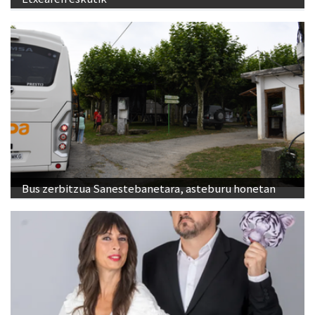
Bus zerbitzua Sanestebanetara, asteburu honetan