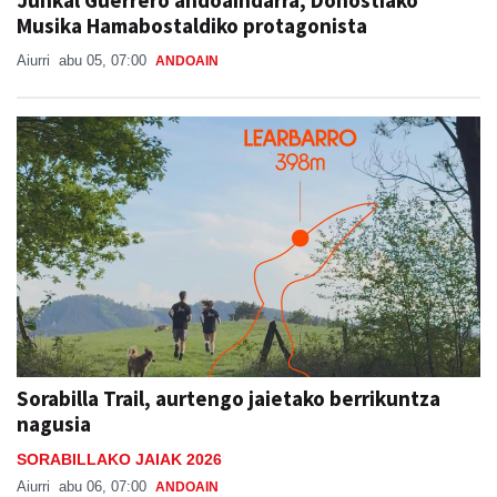
Junkal Guerrero andoaindarra, Donostiako
Musika Hamabostaldiko protagonista
Aiurri
abu 05, 07:00
ANDOAIN
Sorabilla Trail, aurtengo jaietako berrikuntza
nagusia
SORABILLAKO JAIAK 2026
Aiurri
abu 06, 07:00
ANDOAIN