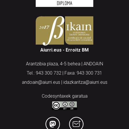
Aiurri.eus - Erroitz BM
Arantzibia plaza, 4-5 behea | ANDOAIN
Tel.: 943 300 732 | Faxa: 943 300 731
andoain@aiurri.eus | idazkaritza@aiurri.eus
Codesyntaxek garatua