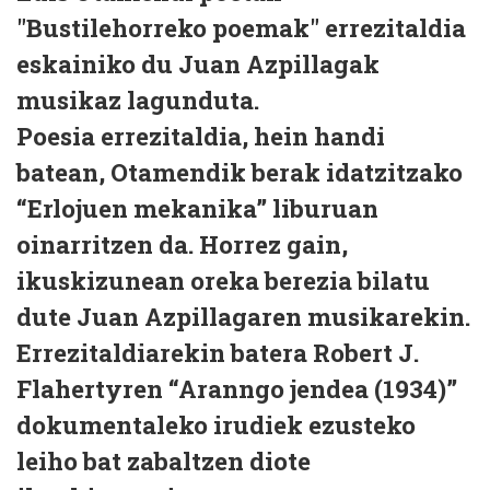
"Bustilehorreko poemak" errezitaldia
eskainiko du Juan Azpillagak
musikaz lagunduta.
Poesia errezitaldia, hein handi
batean, Otamendik berak idatzitzako
“Erlojuen mekanika” liburuan
oinarritzen da. Horrez gain,
ikuskizunean oreka berezia bilatu
dute Juan Azpillagaren musikarekin.
Errezitaldiarekin batera Robert J.
Flahertyren “Aranngo jendea (1934)”
dokumentaleko irudiek ezusteko
leiho bat zabaltzen diote