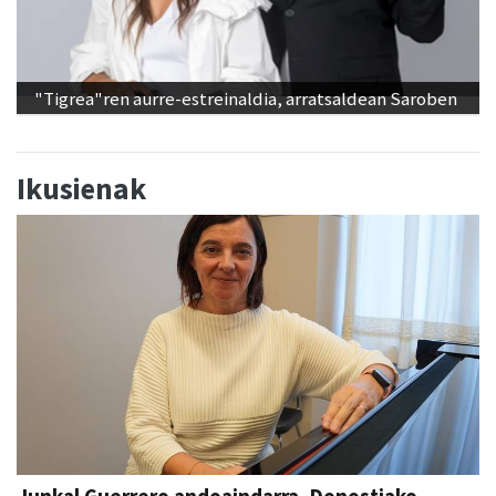
"Tigrea"ren aurre-estreinaldia, arratsaldean Saroben
Ikusienak