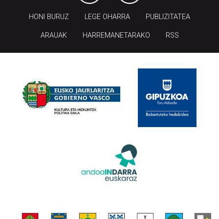
HONI BURUZ
LEGE OHARRA
PUBLIZITATEA
ARAUAK
HARREMANETARAKO
RSS