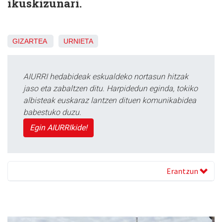
ikuskizunari.
GIZARTEA
URNIETA
AIURRI hedabideak eskualdeko nortasun hitzak
jaso eta zabaltzen ditu. Harpidedun eginda, tokiko
albisteak euskaraz lantzen dituen komunikabidea
babestuko duzu.
Egin AIURRIkide!
Erantzun