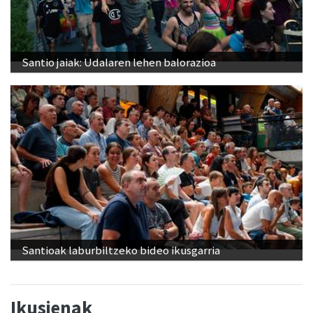
Santio jaiak: Udalaren lehen balorazioa
Santioak laburbiltzeko bideo ikusgarria
Ikusienak