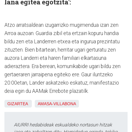
lana egitea egotzita':
Atzo arratsaldean izugarrizko mugimendua izan zen
Arroa auzoan. Guardia zibil eta ertzain kopuru handia
bildu zen eta Landerren etxea eta ingurua prezintatu
zituzten. Bien bitartean, herritar ugari gerturatu zen
auzora Landerri eta haren familiari elkartasuna
adieraztera. Era berean, komunikabide ugari bildu zen
gertaeraren jarraipena egiteko ere. Gaur iluntzeko
20:00etan, Lander askatzeko eskatuz, manifestazio
deia egin du AAMak Errebote plazatilk.
GIZARTEA
AMASA-VILLABONA
AIURRI hedabideak eskualdeko nortasun hitzak
jaso eta zabaltzen ditu. Harpidedun eginda, tokiko