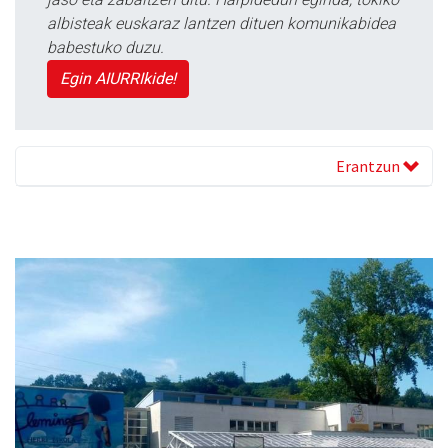
albisteak euskaraz lantzen dituen komunikabidea
babestuko duzu.
Egin AIURRIkide!
Erantzun