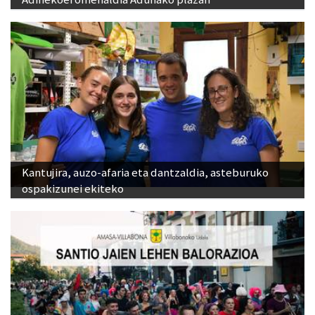
Kantujira, auzo-afaria eta dantzaldia, asteburuko
ospakizunei ekiteko