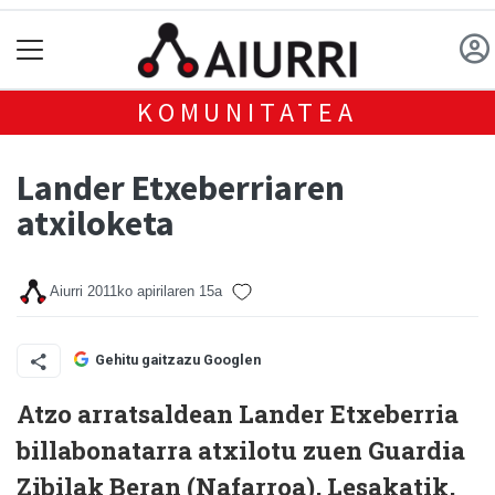
KOMUNITATEA
Lander Etxeberriaren
atxiloketa
Aiurri
2011ko apirilaren 15a
Gehitu gaitzazu Googlen
Atzo arratsaldean Lander Etxeberria
billabonatarra atxilotu zuen Guardia
Zibilak Beran (Nafarroa), Lesakatik,