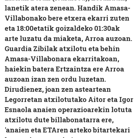
lanetik atera zenean. Handik Amasa-
Villabonako bere etxera ekarri zuten
eta 18:00etatik goizaldeko 01:30ak
arte luzatu da miaketa, Arroa auzoan.
Guardia Zibilak atxilotu eta behin
Amasa-Villabonara ekarritakoan,
haiekin batera Ertzaintza ere Arroa
auzoan izan zen ordu luzetan.
Dirudienez, joan zen asteartean
Legorretan atxilotutako Aitor eta Igor
Esnaola anaien operazioarekin lotuta
atxilotu dute billabonatarra ere,
'anaien eta ETAren arteko bitartekari