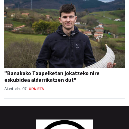
"Banakako Txapelketan jokatzeko nire
eskubidea aldarrikatzen dut"
Aiurri
abu 07
URNIETA