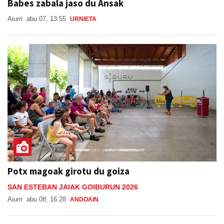
Babes zabala jaso du Ansak
Aiurri
abu 07, 13:55
URNIETA
Potx magoak girotu du goiza
SAN ESTEBAN JAIAK GOIBURUN 2026
Aiurri
abu 08, 16:28
ANDOAIN