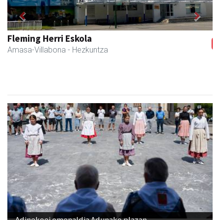
Previous
Next
Fleming Herri Eskola
Amasa-Villabona
- Hezkuntza
Adinekoei omenaldia Adunako plazan