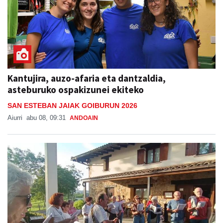
Kantujira, auzo-afaria eta dantzaldia,
asteburuko ospakizunei ekiteko
SAN ESTEBAN JAIAK GOIBURUN 2026
Aiurri
abu 08, 09:31
ANDOAIN