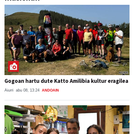
Gogoan hartu dute Katto Amilibia kultur eragilea
Aiurri
abu 08, 13:24
ANDOAIN