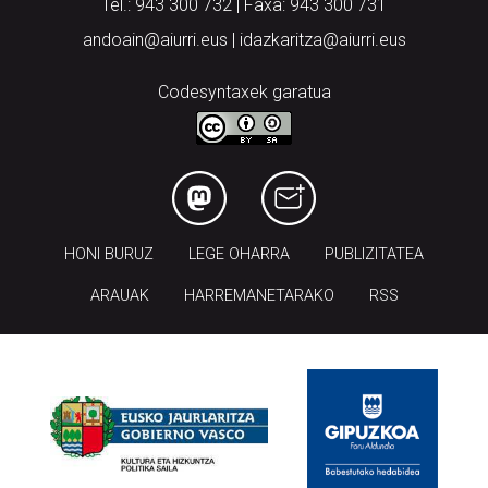
Tel.: 943 300 732 | Faxa: 943 300 731
andoain@aiurri.eus | idazkaritza@aiurri.eus
Codesyntaxek garatua
HONI BURUZ
LEGE OHARRA
PUBLIZITATEA
ARAUAK
HARREMANETARAKO
RSS