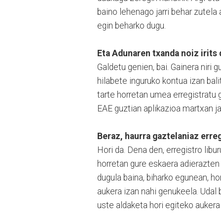
baino lehenago jarri behar zutela 
egin beharko dugu.
Eta Adunaren txanda noiz irits
Galdetu genien, bai. Gainera niri 
hilabete inguruko kontua izan ba
tarte horretan umea erregistratu 
EAE guztian aplikazioa martxan ja
Beraz, haurra gaztelaniaz erre
Hori da. Dena den, erregistro libu
horretan gure eskaera adierazten s
dugula baina, biharko egunean, ho
aukera izan nahi genukeela. Udal 
uste aldaketa hori egiteko aukera