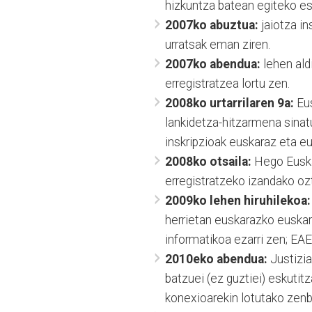
hizkuntza batean egiteko es
2007ko abuztua:
jaiotza i
urratsak eman ziren.
2007ko abendua:
lehen ald
erregistratzea lortu zen.
2008ko urtarrilaren 9a:
Eus
lankidetza-hitzarmena sinat
inskripzioak euskaraz eta e
2008ko otsaila:
Hego Euskal
erregistratzeko izandako oz
2009ko lehen hiruhilekoa:
herrietan euskarazko euskarr
informatikoa ezarri zen; EAE
2010eko abendua:
Justizi
batzuei (ez guztiei) eskutit
konexioarekin lotutako zenb