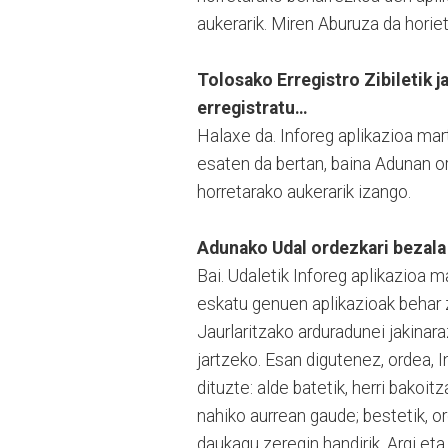
aukerarik. Miren Aburuza da horiet
Tolosako Erregistro Zibiletik j
erregistratu…
Halaxe da. Inforeg aplikazioa mar
esaten da bertan, baina Adunan or
horretarako aukerarik izango.
Adunako Udal ordezkari bezala 
Bai. Udaletik Inforeg aplikazioa 
eskatu genuen aplikazioak behar z
Jaurlaritzako arduradunei jakinar
jartzeko. Esan digutenez, ordea, I
dituzte: alde batetik, herri bakoi
nahiko aurrean gaude; bestetik, or
daukagu zeregin handirik. Argi et