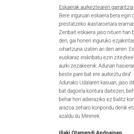
Eskaerak aurkeztearen garrantzia
Bere inguruan eskaera bera egin 
prestatzeko ikastaroetara eraman 
Zenbait eskaera jaso nituen han b
den, gai honen inguruko ezjakinta
oihartzuna izaten ari den arren. E
euskaraz inskribatu ezin zitezkeen
aurki zezakeenik. Adunan hasiera
beste pare bat ere aurkeztu dira”.
Adunako Udalaren kasuan, jaso dit
bat dagoela kontura daitezen, behi
behar hori adieraziko ez balitz k
arazoa zeharo konpondu denik eta 
azaldu du Mirenek.
Iñaki Otamendi Andoainen