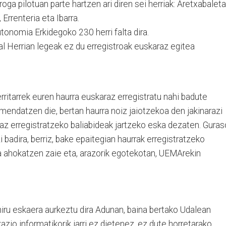
oga pilotuan parte hartzen ari diren sei herriak: Aretxabaleta
Errenteria eta Ibarra.
tonomia Erkidegoko 230 herri falta dira.
al Herrian legeak ez du erregistroak euskaraz egitea
ritarrek euren haurra euskaraz erregistratu nahi badute
endatzen die, bertan haurra noiz jaiotzekoa den jakinarazi
az erregistratzeko baliabideak jartzeko eska dezaten. Guras
i badira, berriz, bake epaitegian haurrak erregistratzeko
 ahokatzen zaie eta, arazorik egotekotan, UEMArekin
iru eskaera aurkeztu dira Adunan, baina bertako Udalean
zio informatikorik jarri ez dietenez, ez dute horretarako