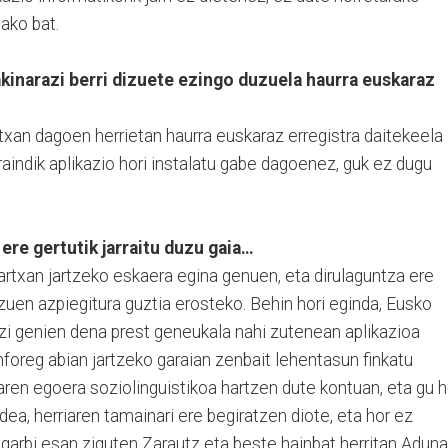
ako bat.
akinarazi berri dizuete ezingo duzuela haurra euskaraz
txan dagoen herrietan haurra euskaraz erregistra daitekeela
aindik aplikazio hori instalatu gabe dagoenez, guk ez dugu
ere gertutik jarraitu duzu gaia…
martxan jartzeko eskaera egina genuen, eta dirulaguntza ere
uen azpiegitura guztia erosteko. Behin hori eginda, Eusko
azi genien dena prest geneukala nahi zutenean aplikazioa
nforeg abian jartzeko garaian zenbait lehentasun finkatu
tzaren egoera soziolinguistikoa hartzen dute kontuan, eta gu h
dea, herriaren tamainari ere begiratzen diote, eta hor ez
a garbi esan ziguten Zarautz eta beste hainbat herritan Adun