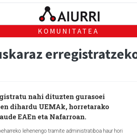
KOMUNITATEA
skaraz erregistratzek
gistratu nahi dituzten gurasoei
zen dihardu UEMAk, horretarako
taude EAEn eta Nafarroan.
beharreko lehenengo tramite administratiboa haur hori