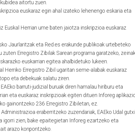
kubidea aitortu zuen.
nskripzioa euskaraz egin ahal izateko lehenengo eskaria eta
iz Euskal Herrian ume baten jaiotza inskripzioa euskaraz
ko Jaurlaritzak eta Red.es erakunde publikoak urtebeteko
u zuten Erregistro Zibilak Sarean programa garatzeko, zeina
uskarazko euskarrian egitea ahalbidetuko lukeen.
 Herriko Erregistro Zibil ugaritan seme-alabak euskaraz
topo eta debekuak salatu ziren.
EAEko barruti-judizial buruak diren hamalau hiriburu eta
ian eta euskaraz inskripzioak egiten dituen Inforeg aplikazi
ko gainontzeko 236 Erregistro Zibiletan, ez.
a Administrazioa eraberritzeko zuzendariak, EAEko Udal gutx
za igorri zien, bake epaitegietan Inforeg ezartzeko eta
ait arazo konpontzeko.