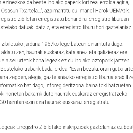
n ezinezkoa da beste inolako paperik lortzea: errolda agiria,
, Osasun Txartela…”, azpimarratu du Imanol Harok UEMAtik.
gistro zibiletan erregistratu behar dira, erregistro liburuan
stelako datuak idatziz, eta erregistro liburu hori gaztelaniaz
 zibiletako jarduna 1957ko lege batean oinarrituta dago.
 aldatu zen, haurrak euskaraz, katalanez eta galizieraz ere
duela sei urtetik hona legeak ez du inolako oztoporik jartzen
Bestelako trabarik bada, ordea. “Esan bezala, orain gutxi art
ra zegoen, alegia, gaztelaniazko erregistro liburua erabiltz
nformatiko bat dago, Inforeg deritzona, baina toki batzuetan
toki horietan bakarrik dute haurrak euskaraz erregistratzeko
0 herritan ezin dira haurrak euskaraz erregistratu.
geak Erregistro Zibiletako inskripzioak gaztelaniaz ez bes