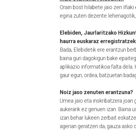
Orain bost hilabete jaio zen Iñak
egina zuten dezente lehenagotik, 
Elebiden, Jaurlaritzako Hizku
haurra euskaraz erregistratzek
Bada, Elebidetik ere erantzun ber
baina guri dagokigun bake epaite
aplikazio informatikoa falta dela.
gaur egun, ordea, batzuetan badag
Noiz jaso zenuten erantzuna?
Umea jaio eta inskribatzera joan
aukerarik ez genuen izan. Baina u
izan behar lukeen zerbait eskatz
agerian geratzen da, gauza asko 