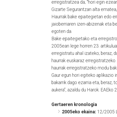
erregistratzea da; “hori egin ezea
Gizarte Segurantzan alta ematea
Haurrak bake epaitegietan edo erre
jaioberriaren izen-abizenak eta be
egoten da.
Bake epaitegietako eta erregistro
2005ean lege horren 23. artikulua
erregistratu ahal izateko; beraz, 
haurrak euskaraz erregistratzeko. 
haurrak erregistratzeko modu bakar
Gaur egun hori egiteko aplikazio i
bakarrik dago ezarria eta, beraz, 
aukera”, azaldu du Harok. EAEko 23
Gertaeren kronologia
2005eko ekaina:
12/2005 Le