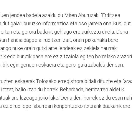
duen jendea badela azaldu du Miren Aburuzak. “Erditzea
dut gaiari buruzko informazioa eta oso jarrera ona ikusi dut.
ertan eta gerora badakit gehiago ere aurkeztu direla. Dena
sun handia dagoela iruditzen zait, orain pixkanaka bere
sango nuke orain gutxi arte jendeak ez zekiela haurrak
ik edo burutik pasa ere ez zitzaiola egiten horrelako arazor
n bik egin genuen eskaera eta gero, gaia zabaldu denean,
uzten eskaerak Tolosako erregistrora bidali dituzte eta “ara
ntzat, balio izan du horrek. Beharbada, herritarren aldetik
ontuak are luzeago joko luke. Dena den, horrek ez du esan nah
ez dirudi epe laburrean konpontzeko itxurarik daukanik ere…