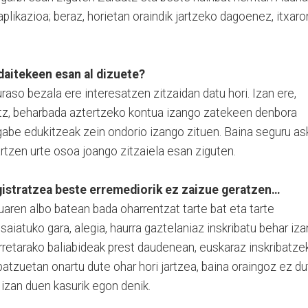
aplikazioa; beraz, horietan oraindik jartzeko dagoenez, itxaro
 daitekeen esan al dizuete?
guraso bezala ere interesatzen zitzaidan datu hori. Izan ere,
litz, beharbada aztertzeko kontua izango zatekeen denbora
gabe edukitzeak zein ondorio izango zituen. Baina seguru as
rtzen urte osoa joango zitzaiela esan ziguten.
gistratzea beste erremediorik ez zaizue geratzen…
ruaren albo batean bada oharrentzat tarte bat eta tarte
aiatuko gara, alegia, haurra gaztelaniaz inskribatu behar iza
rretarako baliabideak prest daudenean, euskaraz inskribatze
batzuetan onartu dute ohar hori jartzea, baina oraingoz ez du
 izan duen kasurik egon denik.