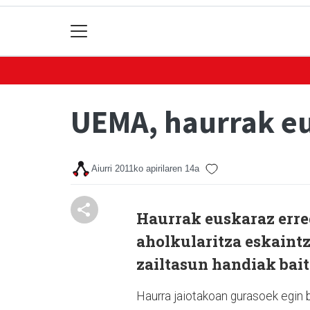
UEMA, haurrak eu
Aiurri
2011ko apirilaren 14a
Haurrak euskaraz erre
aholkularitza eskaint
zailtasun handiak bai
Haurra jaiotakoan gurasoek egin 