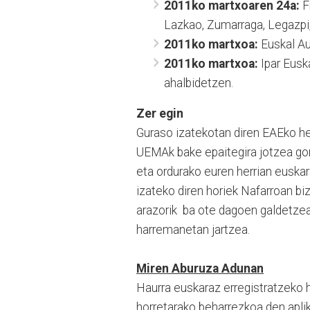
2011ko martxoaren 24a:
Fr
Lazkao, Zumarraga, Legazpi, 
2011ko martxoa:
Euskal Au
2011ko martxoa:
Ipar Eusk
ahalbidetzen.
Zer egin
Guraso izatekotan diren EAEko her
UEMAk bake epaitegira jotzea gom
eta ordurako euren herrian euskar
izateko diren horiek Nafarroan biz
arazorik ba ote dagoen galdetzea
harremanetan jartzea.
Miren Aburuza Adunan
Haurra euskaraz erregistratzeko h
horretarako beharrezkoa den aplika