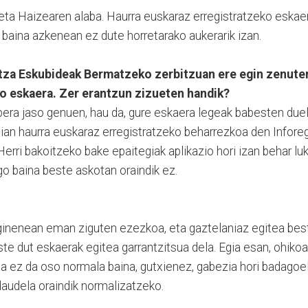
i eta Haizearen alaba. Haurra euskaraz erregistratzeko eskae
baina azkenean ez dute horretarako aukerarik izan.
ntza Eskubideak Bermatzeko zerbitzuan ere egin zenute
o eskaera. Zer erantzun zizueten handik?
bera jaso genuen, hau da, gure eskaera legeak babesten duel
gian haurra euskaraz erregistratzeko beharrezkoa den Infore
 Herri bakoitzeko bake epaitegiak aplikazio hori izan behar luk
o baina beste askotan oraindik ez.
 ginenean eman ziguten ezezkoa, eta gaztelaniaz egitea bes
ste dut eskaerak egitea garrantzitsua dela. Egia esan, ohikoa
ea ez da oso normala baina, gutxienez, gabezia hori badagoe
daudela oraindik normalizatzeko.