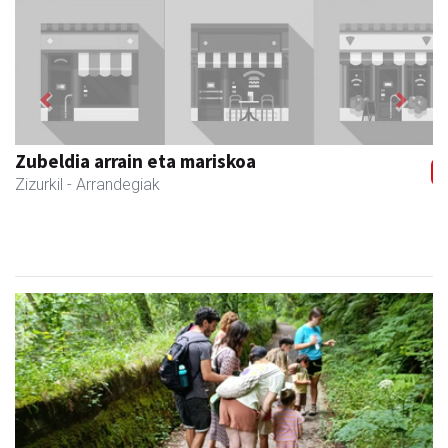
Previous
Next
Zubeldia arrain eta mariskoa
Zizurkil
- Arrandegiak