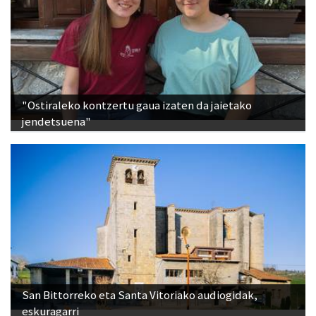
"Ostiraleko kontzertu gaua izaten da jaietako
jendetsuena"
San Bittorreko eta Santa Vitoriako audiogidak,
eskuragarri