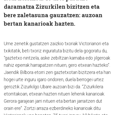
daramatza Zizurkilen bizitzen eta
bere zaletasuna gauzatzen: auzoan
bertan kanarioak hazten.
Ume zenetik gustatzen zaizkio txoriak Victorianori eta
txikitatik, beti txoriz inguratuta bizitu dela gogoratu du,
“gaztetxo nintzela, aske zebiltzan karnaba edo jilgeroak
nahiz eperrak harrapatzen nituen, gero etxean hazteko”.
Jaendik Bilbora etorri zen gaztetxotan bizitzera eta han
hogei urte inguru igaro ondoren, duela berrogei urtez
geroztik Zizurkilgo Ubare auzoan bizi da. “Zizurkilera
etorritakoan, etxean hazten nituen lehenik kanarioak.
Gerora garajean jarri nituen eta bertan jarraitzen dut
orain ere”. Zortzi arraza ezberdineko kanarioak ditu