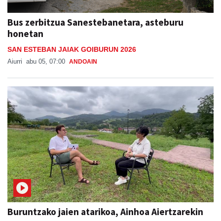
Bus zerbitzua Sanestebanetara, asteburu
honetan
SAN ESTEBAN JAIAK GOIBURUN 2026
Aiurri
abu 05, 07:00
ANDOAIN
Buruntzako jaien atarikoa, Ainhoa Aiertzarekin