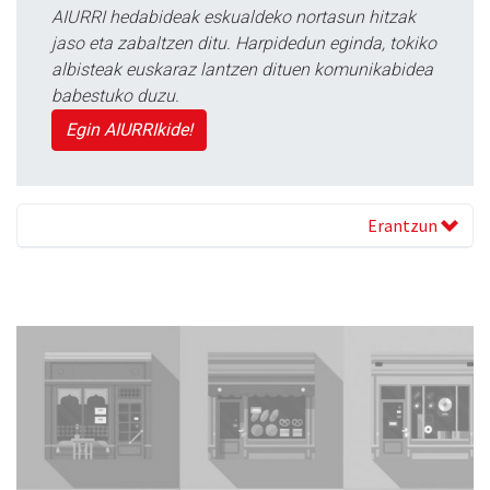
AIURRI hedabideak eskualdeko nortasun hitzak
jaso eta zabaltzen ditu. Harpidedun eginda, tokiko
albisteak euskaraz lantzen dituen komunikabidea
babestuko duzu.
Egin AIURRIkide!
Erantzun