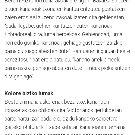
Beterri-Aiztondo bailarakoak ere ugari”. Bakarka saltzen
dituen kanarioak txoriaren kantua entzutea gustatzen
zaien erosleei zuzendutakoak izaten dira gehienetan,
“dudarik gabe, gehien kantatzen duten kanarioak
tinbradoreak dira; luma berdekoak. Gehiengoari, luma
hori edo gorriko kanarioak gehiago gustatzen zaizkio,
baina gutxiago abesten dute”. Kantuaren inguruan beste
berezitasun bat ere aipatu du, “kanario arrek emeek
baino askoz gehiago abesten dute. Emeak pioka aritzen
dira gehiago”.
Kolore biziko lumak
Beste animalia askorenak bezalaxe, kanarioen
topaketak oso ohikoak dira. Victorianok gertukoetan
parte hartu izan badu ere, ez du kanpoko saioetara
joateko ohiturarik, “txapelketatan kanarioaren tamaina