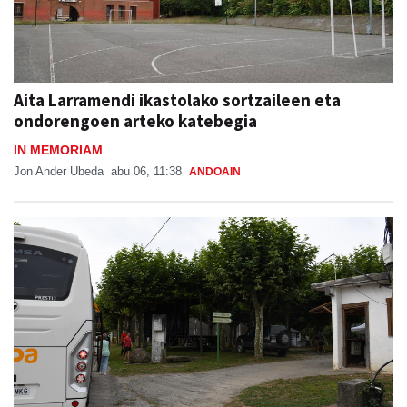
Aita Larramendi ikastolako sortzaileen eta
ondorengoen arteko katebegia
IN MEMORIAM
Jon Ander Ubeda
abu 06, 11:38
ANDOAIN