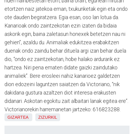
nuen hainbestetan etorri, baina orain, egunean hirutan
etortzen naiz jatekoa eman, txukunketak egin eta ondo
ote dauden begiratzera. Egia esan, oso lan lotua da.
Kanarioak ondo zaintzekotan ezin izaten da bidaia
askorik egin, baina zaletasun honexek betetzen nau ni
gehien”, azaldu du. Animaliak edukitzea erabakitzen
duenak ondo zaindu behar dituela argi izan behar duela
dio, “ondo ez zaintzekotan, hobe halako ardurarik ez
hartzea. Niri pena ematen didate gaizki zaindutako
animaliek”. Bere erosleei nahiz kanarioez galdetzen
dion edozeini laguntzen saiatzen da Victoriano, “nik
dakidana gustura azaltzen diot interesa erakusten
didanari. Askotan egokitu zait albaitari lanak egitea ere”.
Victorianorekin harremanetan jartzeko: 616823288.
GIZARTEA
ZIZURKIL