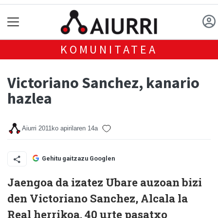
KOMUNITATEA
Victoriano Sanchez, kanario
hazlea
Aiurri
2011ko apirilaren 14a
Gehitu gaitzazu Googlen
Jaengoa da izatez Ubare auzoan bizi
den Victoriano Sanchez, Alcala la
Real herrikoa. 40 urte pasatxo