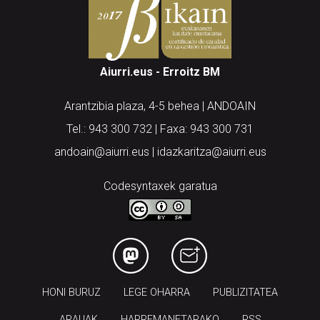
Aiurri.eus - Erroitz BM
Arantzibia plaza, 4-5 behea | ANDOAIN
Tel.: 943 300 732 | Faxa: 943 300 731
andoain@aiurri.eus | idazkaritza@aiurri.eus
Codesyntaxek garatua
HONI BURUZ
LEGE OHARRA
PUBLIZITATEA
ARAUAK
HARREMANETARAKO
RSS