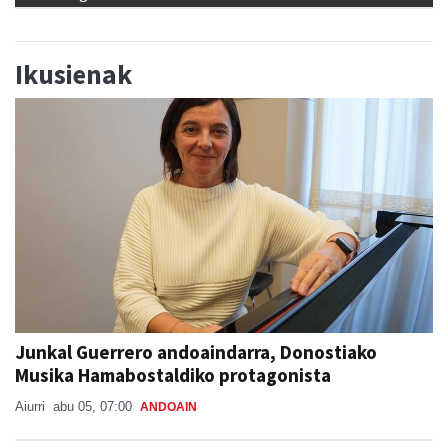
Ikusienak
Junkal Guerrero andoaindarra, Donostiako
Musika Hamabostaldiko protagonista
Aiurri
abu 05, 07:00
ANDOAIN