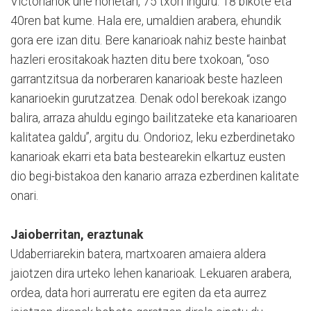
Victorianok une honetan, 75 txori inguru: 18 bikote eta
40ren bat kume. Hala ere, umaldien arabera, ehundik
gora ere izan ditu. Bere kanarioak nahiz beste hainbat
hazleri erositakoak hazten ditu bere txokoan, “oso
garrantzitsua da norberaren kanarioak beste hazleen
kanarioekin gurutzatzea. Denak odol berekoak izango
balira, arraza ahuldu egingo bailitzateke eta kanarioaren
kalitatea galdu”, argitu du. Ondorioz, leku ezberdinetako
kanarioak ekarri eta bata bestearekin elkartuz eusten
dio begi-bistakoa den kanario arraza ezberdinen kalitate
onari.
Jaioberritan, eraztunak
Udaberriarekin batera, martxoaren amaiera aldera
jaiotzen dira urteko lehen kanarioak. Lekuaren arabera,
ordea, data hori aurreratu ere egiten da eta aurrez