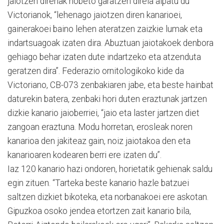
jaiotzen direnak hobeto garatzen direla aipatu du
Victorianok, “lehenago jaiotzen diren kanarioei,
gainerakoei baino lehen ateratzen zaizkie lumak eta
indartsuagoak izaten dira. Abuztuan jaiotakoek denbora
gehiago behar izaten dute indartzeko eta atzenduta
geratzen dira”. Federazio ornitologikoko kide da
Victoriano, CB-073 zenbakiaren jabe, eta beste hainbat
daturekin batera, zenbaki hori duten eraztunak jartzen
dizkie kanario jaioberriei, “jaio eta laster jartzen diet
zangoan eraztuna. Modu horretan, erosleak noren
kanarioa den jakiteaz gain, noiz jaiotakoa den eta
kanarioaren kodearen berri ere izaten du”.
Iaz 120 kanario hazi ondoren, horietatik gehienak saldu
egin zituen. “Tarteka beste kanario hazle batzuei
saltzen dizkiet bikoteka, eta norbanakoei ere askotan.
Gipuzkoa osoko jendea etortzen zait kanario bila,