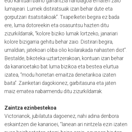
edo kantuari baino garrantzia handiagoa ematen zaio
lumajeari. Lumek distiratsuak izan behar dute eta
gorputzari itsatsitakoak”. Txapelketei begira ez bada
ere, luma dotoreekin eta osasuntsu hazten ditu
zizurkildarrak, “kolore biziko lumak lortzeko, janariari
kolore bizigarria gehitu behar zaio. Distirari begira,
umaldian, jatekoari oliba olio koilarakada nahasten diot”.
Bestalde, bikoteka uztartzerakoan, kontuan izan behar
da kanarioetako bat luma bizikoa eta bestea elurtua
izatea, “modu horretan emaitza denetarikoa izaten
baita”. Zainketari dagokionez, garbitasuna eta jaten
maiz ematea nabarmendu ditu zizurkildarrak.
Zaintza ezinbestekoa
Victorianok, jubilatuta dagoenez, nahi adina denbora
eskaintzen die kanarioei, “lanean ari nintzela ezin izaten