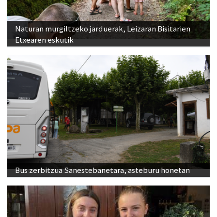
Naturan murgiltzeko jarduerak, Leizaran Bisitarien
Etxearen eskutik
Bus zerbitzua Sanestebanetara, asteburu honetan