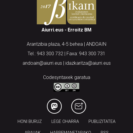
Aiurri.eus - Erroitz BM
Arantzibia plaza, 4-5 behea | ANDOAIN
Tel.: 943 300 732 | Faxa: 943 300 731
andoain@aiurri.eus | idazkaritza@aiurri.eus
Codesyntaxek garatua
HONI BURUZ
LEGE OHARRA
PUBLIZITATEA
ARAUAK
HARREMANETARAKO
RSS