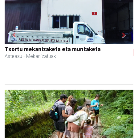
Previous
Next
Transportes Lakunza
Asteasu
- Garraioak