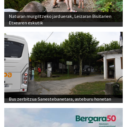
Naturan murgiltzeko jarduerak, Leizaran Bisitarien
Etxearen eskutik
Bus zerbitzua Sanestebanetara, asteburu honetan