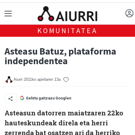
KOMUNITATEA
Asteasu Batuz, plataforma
independentea
Aiurri
2011ko apirilaren 13a
Gehitu gaitzazu Googlen
Asteasun datorren maiatzaren 22ko
hauteskundeak direla eta herri
zerrenda bat osatzen ari da herriko