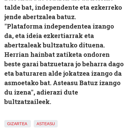
talde bat, independente eta ezkerreko
jende abertzalea batuz.
"Plataforma independentea izango
da, eta ideia ezkertiarrak eta
abertzaleak bultzatuko dituena.
Herrian hainbat zatiketa ondoren
beste garai batzuetara jo beharra dago
eta baturaren alde jokatzea izango da
asmoetako bat. Asteasu Batuz izango
du izena", adierazi dute
bultzatzaileek.
GIZARTEA
ASTEASU