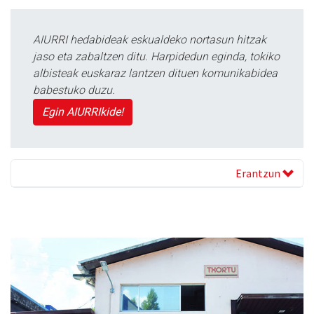
AIURRI hedabideak eskualdeko nortasun hitzak
jaso eta zabaltzen ditu. Harpidedun eginda, tokiko
albisteak euskaraz lantzen dituen komunikabidea
babestuko duzu.
Egin AIURRIkide!
Erantzun