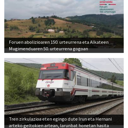
Foruen abolizioaren 150. urteurrena eta Alkateen
Mugimenduaren 50. urteurrena gogoan
Tren zirkulazioa eten egingo dute Irun eta Hernani
arteko geltokien artean, larunbat honetan hasita