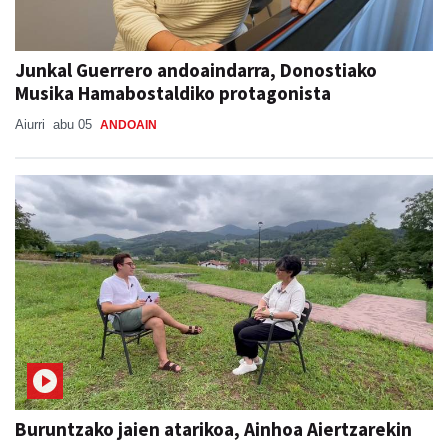
Junkal Guerrero andoaindarra, Donostiako
Musika Hamabostaldiko protagonista
Aiurri
abu 05
ANDOAIN
Buruntzako jaien atarikoa, Ainhoa Aiertzarekin