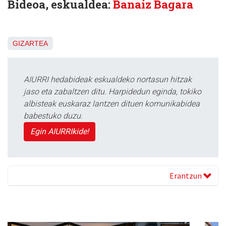
Bideoa, eskualdea:
Banaiz Bagara
GIZARTEA
AIURRI hedabideak eskualdeko nortasun hitzak
jaso eta zabaltzen ditu. Harpidedun eginda, tokiko
albisteak euskaraz lantzen dituen komunikabidea
babestuko duzu.
Egin AIURRIkide!
Erantzun