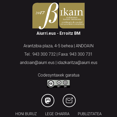
Aiurri.eus - Erroitz BM
Arantzibia plaza, 4-5 behea | ANDOAIN
Tel.: 943 300 732 | Faxa: 943 300 731
andoain@aiurri.eus | idazkaritza@aiurri.eus
Codesyntaxek garatua
HONI BURUZ
LEGE OHARRA
PUBLIZITATEA