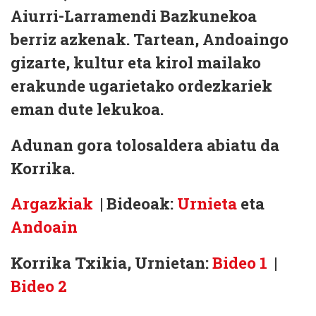
Aiurri-Larramendi Bazkunekoa
berriz azkenak. Tartean, Andoaingo
gizarte, kultur eta kirol mailako
erakunde ugarietako ordezkariek
eman dute lekukoa.
Adunan gora tolosaldera abiatu da
Korrika.
Argazkiak
| Bideoak:
Urnieta
eta
Andoain
Korrika Txikia, Urnietan:
Bideo 1
|
Bideo 2