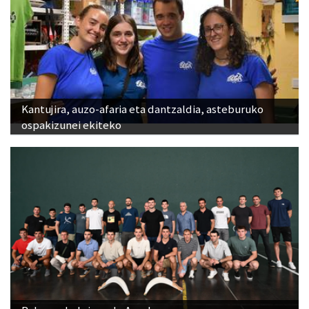
Kantujira, auzo-afaria eta dantzaldia, asteburuko
ospakizunei ekiteko