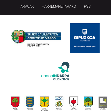
ARAUAK
HARREMANETARAKO
RSS