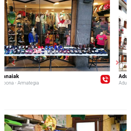
Previous
Next
Adunako Udala
Aduna
- Udaletxeak