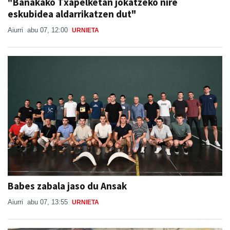
"Banakako Txapelketan jokatzeko nire
eskubidea aldarrikatzen dut"
Aiurri
abu 07, 12:00
URNIETA
Babes zabala jaso du Ansak
Aiurri
abu 07, 13:55
URNIETA