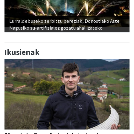
Lurraldebuseko zerbitzu bereziak, Donostiako Aste
Nagusiko su-artifizialez gozatu ahal izateko
Ikusienak