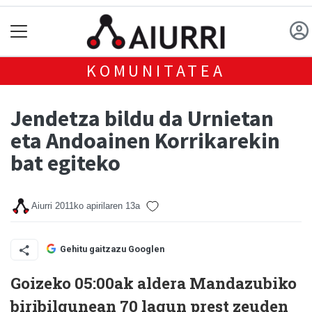
KOMUNITATEA
Jendetza bildu da Urnietan
eta Andoainen Korrikarekin
bat egiteko
Aiurri
2011ko apirilaren 13a
Gehitu gaitzazu Googlen
Goizeko 05:00ak aldera Mandazubiko
biribilgunean 70 lagun prest zeuden