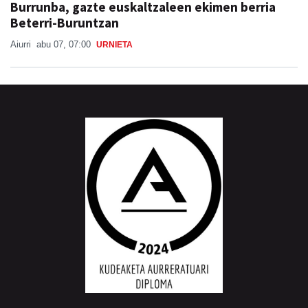
Burrunba, gazte euskaltzaleen ekimen berria
Beterri-Buruntzan
Aiurri
abu 07, 07:00
URNIETA