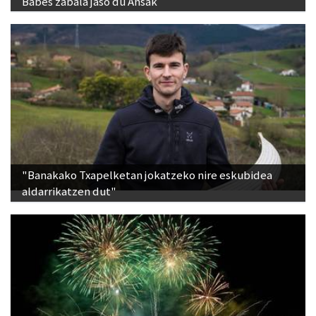
Babes zabala jaso du Ansak
"Banakako Txapelketan jokatzeko nire eskubidea
aldarrikatzen dut"