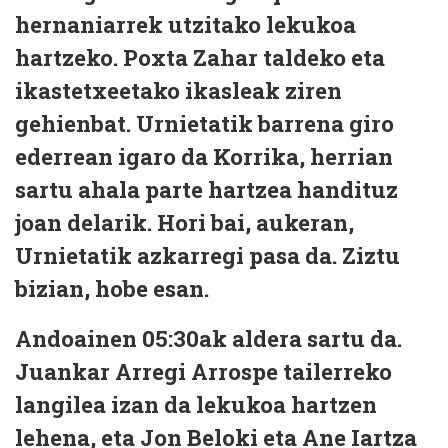
hernaniarrek utzitako lekukoa
hartzeko. Poxta Zahar taldeko eta
ikastetxeetako ikasleak ziren
gehienbat. Urnietatik barrena giro
ederrean igaro da Korrika, herrian
sartu ahala parte hartzea handituz
joan delarik. Hori bai, aukeran,
Urnietatik azkarregi pasa da. Ziztu
bizian, hobe esan.
Andoainen 05:30ak aldera sartu da.
Juankar Arregi Arrospe tailerreko
langilea izan da lekukoa hartzen
lehena, eta Jon Beloki eta Ane Iartza