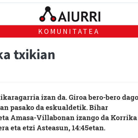
KOMUNITATEA
ka txikian
 ikaragarria izan da. Giroa bero-bero dag
an pasako da eskualdetik. Bihar
l eta Amasa-Villabonan izango da Korrika
era eta etzi Asteasun, 14:45etan.