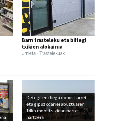
Barn trasteleku eta biltegi
txikien alokairua
Urnieta
- Trastelekuak
Dei egiten diegu donostiarrei
eta gipuzkoarrei abuztuaren
14ko mobilizazioan parte
ena
hartzera