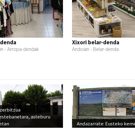
 denda
Xixori belar-denda
in
- Arropa-dendak
Andoain
- Belar-denda
 zerbitzua
estebanetara, asteburu
etan
Andazarrate: Eusteko kem