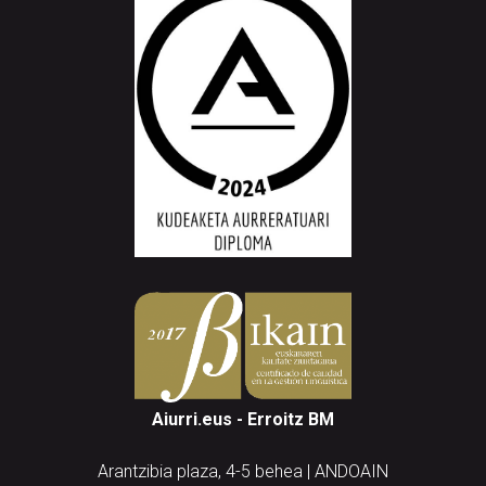
Aiurri.eus - Erroitz BM
Arantzibia plaza, 4-5 behea | ANDOAIN