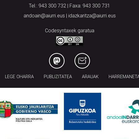
Tel.: 943 300 732 | Faxa: 943 300 731
andoain@aiurri.eus | idazkaritza@aiurri.eus
Codesyntaxek garatua
LEGE OHARRA
PUBLIZITATEA
ARAUAK
HARREMANET