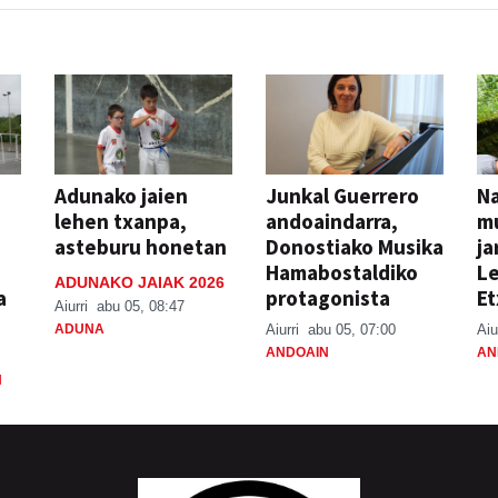
Adunako jaien
Junkal Guerrero
N
lehen txanpa,
andoaindarra,
mu
asteburu honetan
Donostiako Musika
ja
Hamabostaldiko
Le
ADUNAKO JAIAK 2026
a
protagonista
Et
Aiurri
abu 05, 08:47
ADUNA
Aiurri
abu 05, 07:00
Aiu
ANDOAIN
AN
N