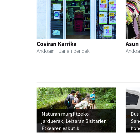
Coviran Karrika
Asun
Andoain
- Janari-dendak
Andoa
Naturan murgiltzeko
Bus
jarduerak, Leizaran Bisitarien
San
Etxearen eskutik
hon