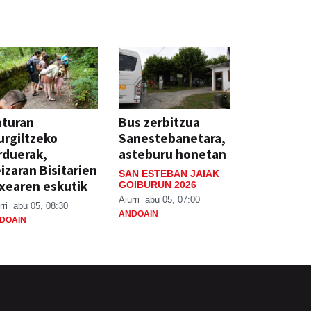
aturan
Bus zerbitzua
rgiltzeko
Sanestebanetara,
rduerak,
asteburu honetan
izaran Bisitarien
SAN ESTEBAN JAIAK
xearen eskutik
GOIBURUN 2026
Aiurri
abu 05, 07:00
rri
abu 05, 08:30
ANDOAIN
DOAIN