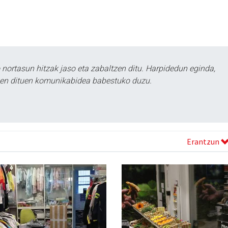
ortasun hitzak jaso eta zabaltzen ditu. Harpidedun eginda,
tzen dituen komunikabidea babestuko duzu.
Erantzun