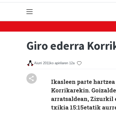
Giro ederra Korri
Aiurri
2011ko apirilaren 12a
Ikasleen parte hartzea
Korrikarekin. Goizalde
arratsaldean, Zizurki
txikia 15:15etatik aurr