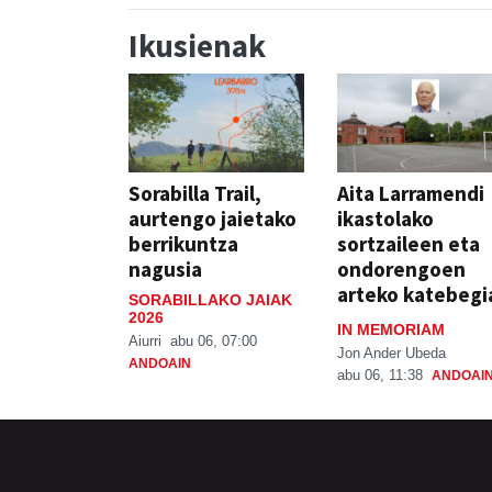
Ikusienak
Sorabilla Trail,
Aita Larramendi
aurtengo jaietako
ikastolako
berrikuntza
sortzaileen eta
nagusia
ondorengoen
arteko katebegi
SORABILLAKO JAIAK
2026
IN MEMORIAM
Aiurri
abu 06, 07:00
Jon Ander Ubeda
ANDOAIN
abu 06, 11:38
ANDOAI