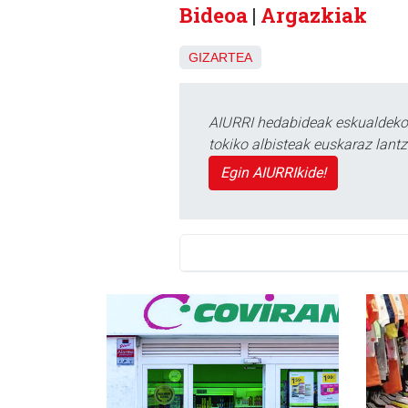
Bideoa
|
Argazkiak
GIZARTEA
AIURRI hedabideak eskualdeko n
tokiko albisteak euskaraz lan
Egin AIURRIkide!