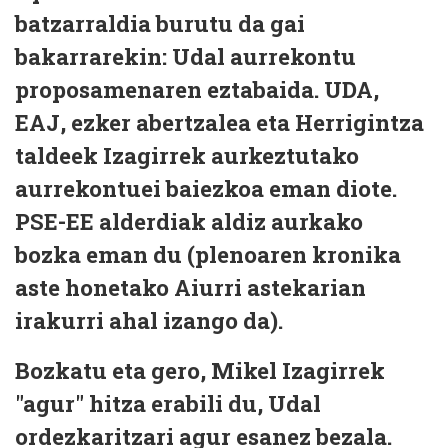
batzarraldia burutu da gai
bakarrarekin: Udal aurrekontu
proposamenaren eztabaida. UDA,
EAJ, ezker abertzalea eta Herrigintza
taldeek Izagirrek aurkeztutako
aurrekontuei baiezkoa eman diote.
PSE-EE alderdiak aldiz aurkako
bozka eman du (plenoaren kronika
aste honetako Aiurri astekarian
irakurri ahal izango da).
Bozkatu eta gero, Mikel Izagirrek
"agur" hitza erabili du, Udal
ordezkaritzari agur esanez bezala.