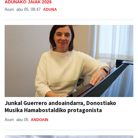
ADUNAKO JAIAK 2026
Aiurri
abu 05, 08:47
ADUNA
Junkal Guerrero andoaindarra, Donostiako
Musika Hamabostaldiko protagonista
Aiurri
abu 05
ANDOAIN