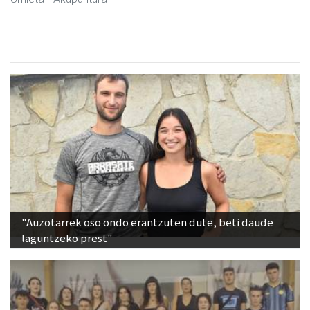
"Auzotarrek oso ondo erantzuten dute, beti daude
laguntzeko prest"