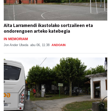
Aita Larramendi ikastolako sortzaileen eta
ondorengoen arteko katebegia
IN MEMORIAM
Jon Ander Ubeda
abu 06, 11:38
ANDOAIN