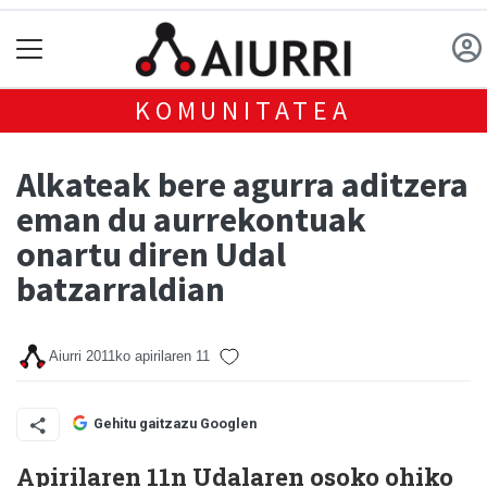
KOMUNITATEA
Alkateak bere agurra aditzera
eman du aurrekontuak
onartu diren Udal
batzarraldian
Aiurri
2011ko apirilaren 11
Gehitu gaitzazu Googlen
Apirilaren 11n Udalaren osoko ohiko