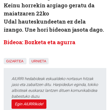
Keinu horrekin argiago geratu da
maiatzaren 22ko
Udal hauteskundeetan ez dela
izango. Une hori bideoan jasota dago.
Bideoa: Bozketa eta agurra
GIZARTEA
URNIETA
AIURRI hedabideak eskualdeko nortasun hitzak
jaso eta zabaltzen ditu. Harpidedun eginda, tokiko
albisteak euskaraz lantzen dituen komunikabidea
babestuko duzu.
Egin AIURRIkide!