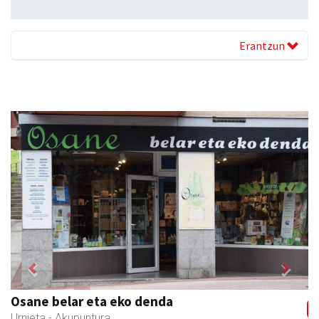
Erantzun
Previous
Next
Osane belar eta eko denda
Urnieta
- Akupuntura