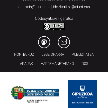
andoain@aiurri.eus | idazkaritza@aiurri.eus
Codesyntaxek garatua
HONI BURUZ
LEGE OHARRA
PUBLIZITATEA
ARAUAK
HARREMANETARAKO
RSS