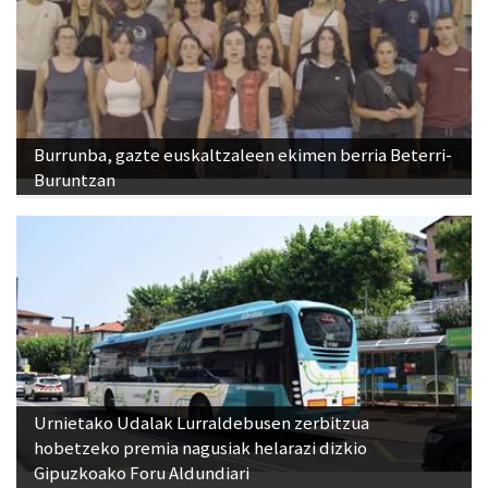
Burrunba, gazte euskaltzaleen ekimen berria Beterri-
Buruntzan
Urnietako Udalak Lurraldebusen zerbitzua
hobetzeko premia nagusiak helarazi dizkio
Gipuzkoako Foru Aldundiari