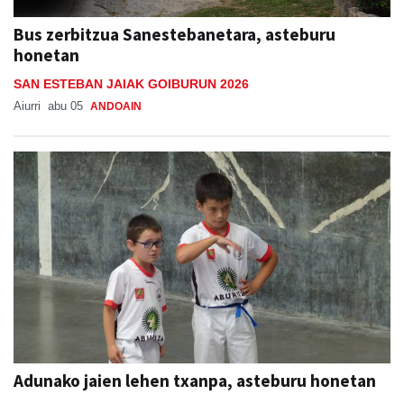
Bus zerbitzua Sanestebanetara, asteburu
honetan
SAN ESTEBAN JAIAK GOIBURUN 2026
Aiurri
abu 05
ANDOAIN
Adunako jaien lehen txanpa, asteburu honetan