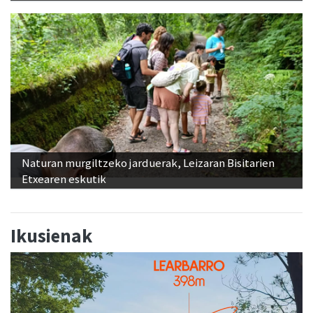
Naturan murgiltzeko jarduerak, Leizaran Bisitarien
Etxearen eskutik
Ikusienak