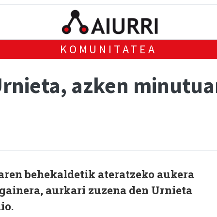
KOMUNITATEA
rnieta, azken minutua
ren behekaldetik ateratzeko aukera
 gainera, aurkari zuzena den Urnieta
io.