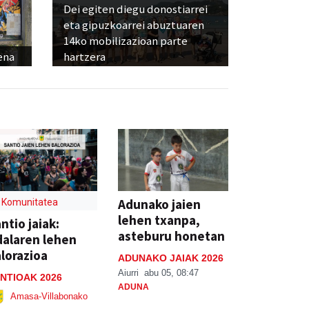
Dei egiten diegu donostiarrei
eta gipuzkoarrei abuztuaren
14ko mobilizazioan parte
ena
hartzera
Adunako jaien
Komunitatea
lehen txanpa,
ntio jaiak:
asteburu honetan
alaren lehen
lorazioa
ADUNAKO JAIAK 2026
Aiurri
abu 05, 08:47
NTIOAK 2026
ADUNA
Amasa-Villabonako