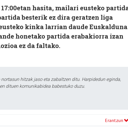
17:00etan hasita
, mailari eusteko partid
artida besterik ez dira geratzen liga
 eusteko kinka larrian daude Euskalduna
gande honetako partida erabakiorra izan
zioa ez da faltako.
ortasun hitzak jaso eta zabaltzen ditu. Harpidedun eginda,
tzen dituen komunikabidea babestuko duzu.
Erantzun