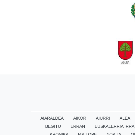
AIARALDEA
AIKOR
AIURRI
ALEA
BEGITU
ERRAN
EUSKALERRIA IRRA
KRONIKA
MAILOPE
NOAUA
O