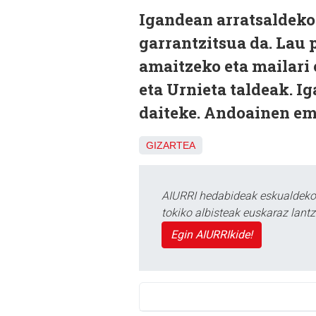
Igandean arratsaldeko 
garrantzitsua da. Lau p
amaitzeko eta mailari
eta Urnieta taldeak. I
daiteke. Andoainen emo
GIZARTEA
AIURRI hedabideak eskualdeko n
tokiko albisteak euskaraz lan
Egin AIURRIkide!