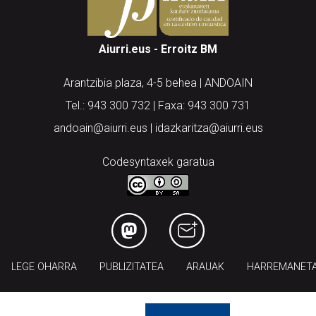
Aiurri.eus - Erroitz BM
Arantzibia plaza, 4-5 behea | ANDOAIN
Tel.: 943 300 732 | Faxa: 943 300 731
andoain@aiurri.eus | idazkaritza@aiurri.eus
Codesyntaxek garatua
LEGE OHARRA
PUBLIZITATEA
ARAUAK
HARREMANET