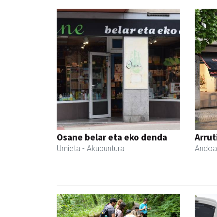
Osane belar eta eko denda
Arrut
Urnieta
- Akupuntura
Andoa