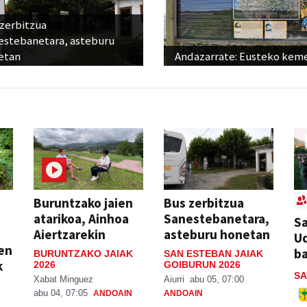
 zerbitzua
estebanetara, asteburu
etan
Andazarrate: Eusteko kem
Buruntzako jaien
Bus zerbitzua
atarikoa, Ainhoa
Sanestebanetara,
Sa
Aiertzarekin
asteburu honetan
Ud
ien
ba
BURUNTZAKO JAIAK
SAN ESTEBAN JAIAK
k
2026
GOIBURUN 2026
SA
Xabat Minguez
Aiurri
abu 05, 07:00
abu 04, 07:05
ANDOAIN
ANDOAIN