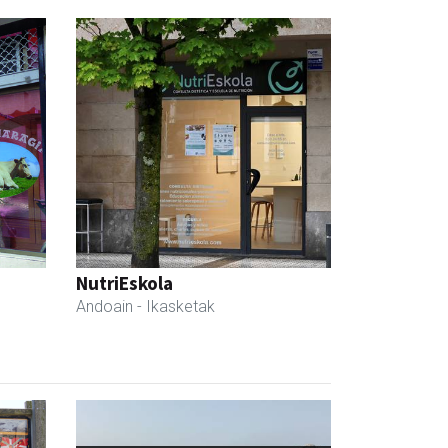
NutriEskola
Andoain
- Ikasketak