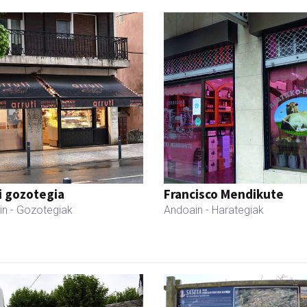
i gozotegia
Francisco Mendikute
in
- Gozotegiak
Andoain
- Harategiak