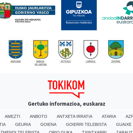
Gertuko informazioa, euskaraz
AMEZTI
ANBOTO
ANTXETA IRRATIA
ATARIA
AZP
TIA
GEURIA
GOIENA
GOIERRI TELEBISTA
GUAIXE
IZMENDI TELEBISTA
ORIO GUKA
TXINTXARRI
ZARAUT