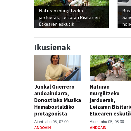
Naturan murgiltzeko
Bus
jarduerak, Leizaran Bisitarien
San
Etxearen eskutik
hon
Ikusienak
Junkal Guerrero
Naturan
andoaindarra,
murgiltzeko
Donostiako Musika
jarduerak,
Hamabostaldiko
Leizaran Bisitar
protagonista
Etxearen eskuti
Aiurri
abu 05, 07:00
Aiurri
abu 05, 08:30
ANDOAIN
ANDOAIN