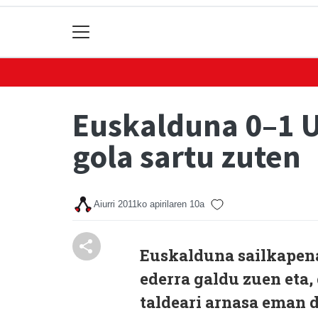
Euskalduna 0–1 U
gola sartu zuten
Aiurri
2011ko apirilaren 10a
Euskalduna sailkapena
ederra galdu zuen eta,
taldeari arnasa eman d