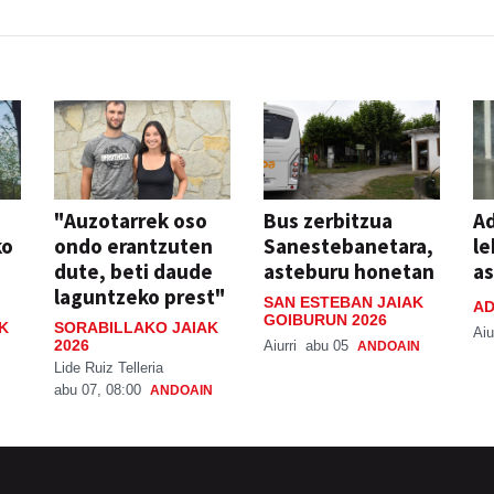
"Auzotarrek oso
Bus zerbitzua
Ad
ko
ondo erantzuten
Sanestebanetara,
le
dute, beti daude
asteburu honetan
a
laguntzeko prest"
SAN ESTEBAN JAIAK
AD
GOIBURUN 2026
K
SORABILLAKO JAIAK
Aiu
2026
Aiurri
abu 05
ANDOAIN
Lide Ruiz Telleria
abu 07, 08:00
ANDOAIN