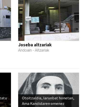
Joseba altzariak
Andoain
- Altzariak
ozatu
Otoitzaldia, larunbat honetan,
Ama Kandidaren omenez