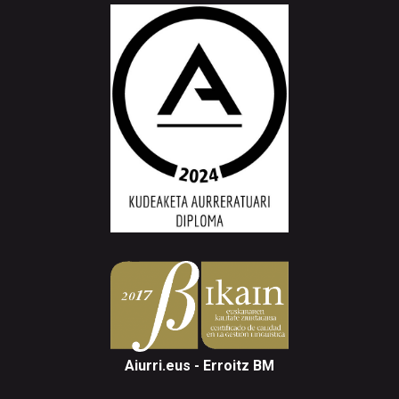
Aiurri.eus - Erroitz BM