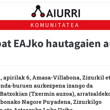
KOMUNITATEA
bat EAJko hautagaien 
 apirilak 6, Amasa-Villabona, Zizurkil e
enda-buruen aurkezpena izango da
atzokian (Txermin auzoa), arratsaldek
abonako Nagore Puyadena, Zizurkilgo
 eta Asteasuko Luke Uribe-