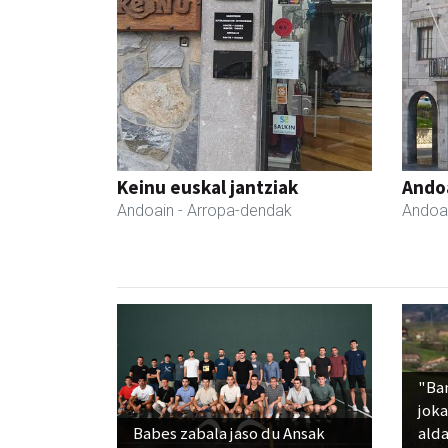
Keinu euskal jantziak
Ando
Andoain
- Arropa-dendak
Andoa
"Ba
jok
Babes zabala jaso du Ansak
alda