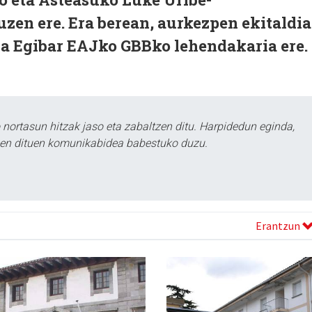
uzen ere. Era berean, aurkezpen ekitaldi
ba Egibar EAJko GBBko lehendakaria ere.
ortasun hitzak jaso eta zabaltzen ditu. Harpidedun eginda,
tzen dituen komunikabidea babestuko duzu.
Erantzun