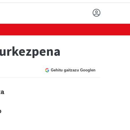
aurkezpena
Gehitu gaitzazu Googlen
ta
o