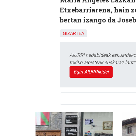
Etxebarriarena, hain z
bertan izango da Jose
GIZARTEA
AIURRI hedabideak eskualdeko n
tokiko albisteak euskaraz lan
Egin AIURRIkide!