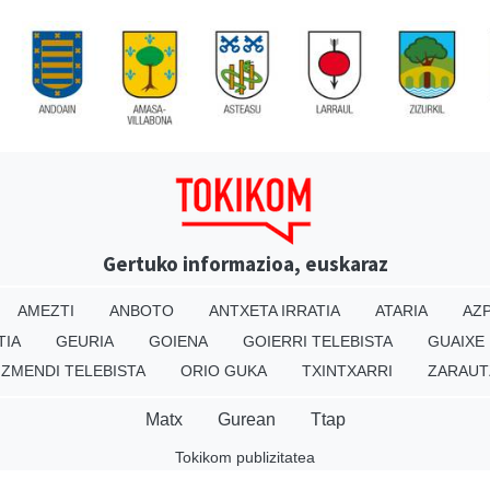
Gertuko informazioa, euskaraz
AMEZTI
ANBOTO
ANTXETA IRRATIA
ATARIA
AZP
TIA
GEURIA
GOIENA
GOIERRI TELEBISTA
GUAIXE
IZMENDI TELEBISTA
ORIO GUKA
TXINTXARRI
ZARAUT
Matx
Gurean
Ttap
Tokikom publizitatea
v16.25.0