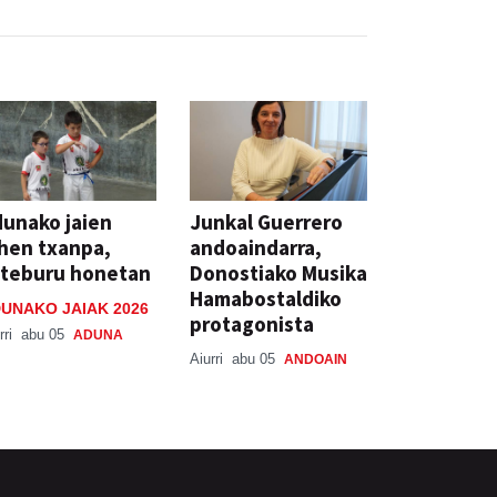
unako jaien
Junkal Guerrero
hen txanpa,
andoaindarra,
steburu honetan
Donostiako Musika
Hamabostaldiko
UNAKO JAIAK 2026
protagonista
rri
abu 05
ADUNA
Aiurri
abu 05
ANDOAIN