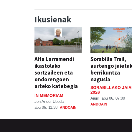
Ikusienak
Aita Larramendi
Sorabilla Trail,
ikastolako
aurtengo jaieta
sortzaileen eta
berrikuntza
ondorengoen
nagusia
arteko katebegia
SORABILLAKO JAIA
2026
IN MEMORIAM
Aiurri
abu 06, 07:00
Jon Ander Ubeda
ANDOAIN
abu 06, 11:38
ANDOAIN