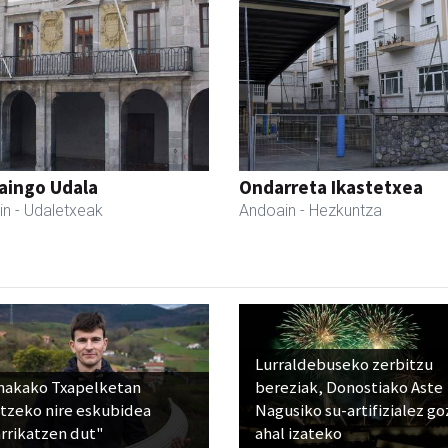
aingo Udala
Ondarreta Ikastetxea
in
- Udaletxeak
Andoain
- Hezkuntza
Lurraldebuseko zerbitzu
nakako Txapelketan
bereziak, Donostiako Aste
atzeko nire eskubidea
Nagusiko su-artifizialez g
rrikatzen dut"
ahal izateko