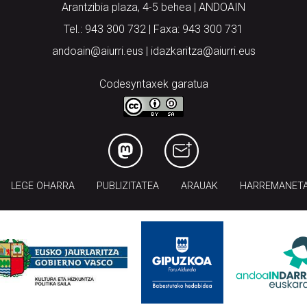
Arantzibia plaza, 4-5 behea | ANDOAIN
Tel.: 943 300 732 | Faxa: 943 300 731
andoain@aiurri.eus | idazkaritza@aiurri.eus
Codesyntaxek garatua
LEGE OHARRA
PUBLIZITATEA
ARAUAK
HARREMANET