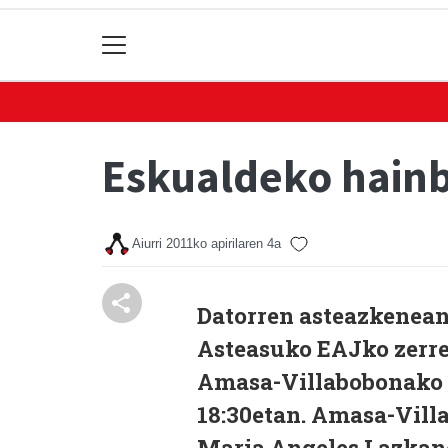
Eskualdeko hain
Aiurri
2011ko apirilaren 4a
Datorren asteazkenean,
Asteasuko EAJko zerr
Amasa-Villabobonako B
18:30etan. Amasa-Vill
Maria Angeles Lazkano