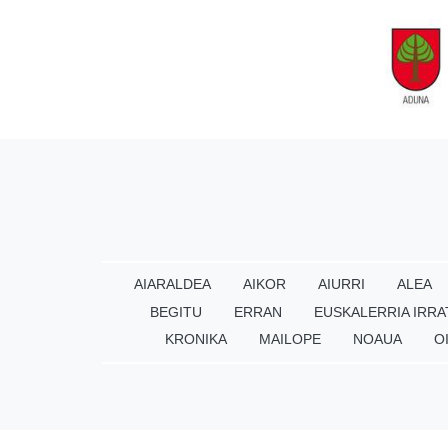
AIARALDEA
AIKOR
AIURRI
ALEA
BEGITU
ERRAN
EUSKALERRIA IRRA
KRONIKA
MAILOPE
NOAUA
O